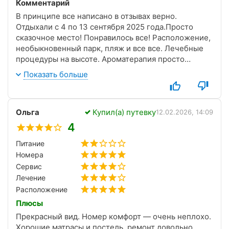
Комментарий
В принципе все написано в отзывах верно.
Отдыхали с 4 по 13 сентября 2025 года.Просто
сказочное место! Понравилось все! Расположение,
необыкновенный парк, пляж и все все. Лечебные
процедуры на высоте. Ароматерапия просто
релакс! Ванны и гидромассаж превосходны!
Показать больше
Отдельное спасибо мастеру своего дела медсестре
гидромассажа Светлане, еще она нас угостила
домашним инжиром, вкуснее которого мы еще не
Ольга
Купил(а) путевку
ели! Номер достался нам огромный, корпус 3 407.
12.02.2026, 14:09
По факту это шестой этаж, номер угловой с
4
огромным коридором комнатой с диваном. Вся
Питание
стена которого окно с видом на парк и боковыс
Номера
окном на Ай-Петри. Вообщем 33 удовольствия и
впечатлений. Цена? Ну да, кусается... Дюльбер, жди
Сервис
нас в июле!
Лечение
Расположение
Плюсы
Прекрасный вид. Номер комфорт — очень неплохо.
Хорошие матрасы и постель, ремонт довольно