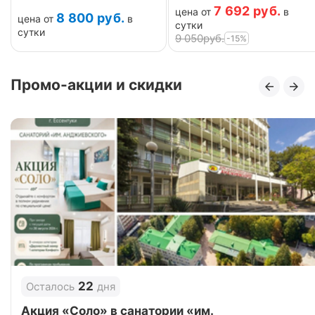
7 692
руб.
цена от
в
8 800
руб.
цена от
в
сутки
сутки
9 050
руб.
-15%
Промо-акции и скидки
22
Осталось
дня
Акция «Соло» в санатории «им.