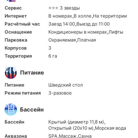
Сервис
⭐⭐⭐ 3 звезды
Интернет
В номерах
,
В холле
,
На территории
Расчётный час
Заезд 14:00
,
Выезд до 11:00
Оснащение
Кондиционеры в номерах
,
Лифты
Парковка
Охраняемая
,
Платная
Корпусов
3
Территория
6 га
Питание
Питание
Шведский стол
Режим питания
3-разовое
Бассейн
Бассейн
Крытый (диаметр 11,8 м)
,
Открытый (20х10 м)
,
Морская вода
Аквазона
SPA
,
Массаж
,
Сауна