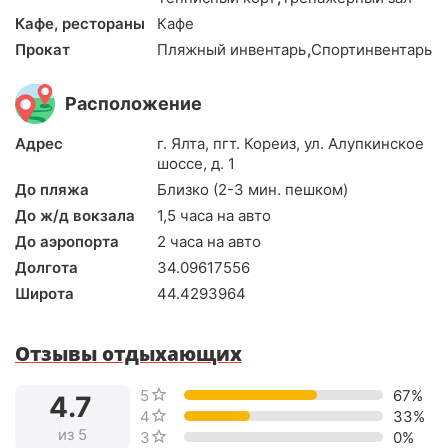
Кафе, рестораны
Кафе
Прокат
Пляжный инвентарь
,
Спортинвентарь
Расположение
Адрес
г. Ялта, пгт. Кореиз, ул. Алупкинское
шоссе, д. 1
До пляжа
Близко (2-3 мин. пешком)
До ж/д вокзала
1,5 часа на авто
До аэропорта
2 часа на авто
Долгота
34.09617556
Широта
44.4293964
Отзывы отдыхающих
5 звёзд
67%
4.7
4 звезды
33%
из 5
3 звезды
0%