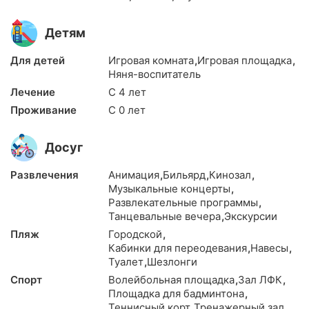
Детям
Для детей
Игровая комната
,
Игровая площадка
,
Няня-воспитатель
Лечение
С 4 лет
Проживание
С 0 лет
Досуг
Развлечения
Анимация
,
Бильярд
,
Кинозал
,
Музыкальные концерты
,
Развлекательные программы
,
Танцевальные вечера
,
Экскурсии
Пляж
Городской
,
Кабинки для переодевания
,
Навесы
,
Туалет
,
Шезлонги
Спорт
Волейбольная площадка
,
Зал ЛФК
,
Площадка для бадминтона
,
Теннисный корт
,
Тренажерный зал