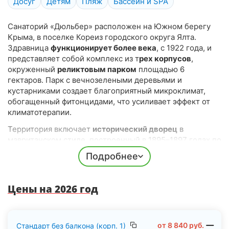
Досуг
Детям
Пляж
Бассейн и SPA
Санаторий «Дюльбер» расположен на Южном берегу
Крыма, в поселке Кореиз городского округа Ялта.
Здравница
функционирует более века
, с 1922 года, и
представляет собой комплекс из т
рех корпусов
,
окруженный
реликтовым парком
площадью 6
гектаров. Парк с вечнозелеными деревьями и
кустарниками создает благоприятный микроклимат,
обогащенный фитонцидами, что усиливает эффект от
климатотерапии.
Территория включает
исторический дворец
в
мавританском стиле, построенный в 1895–1897 годах по
проекту архитектора Николая Краснова для Великого
Подробнее
князя Петра Николаевича Романова.
Дворец, известный как
последний дом династии
Цены на 2026 год
Романовых
в России, служил укрытием для членов
императорской семьи во время революционных
событий, что добавляет объекту уникальный
исторический шарм.
от
8 840
руб.
Стандарт без балкона (корп. 1)