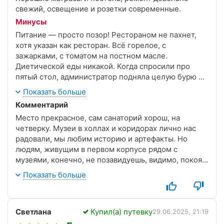
свежий, освещение и розетки современные.
Минусы
Питание — просто позор! Рестораном не пахнет,
хотя указан как ресторан. Всё горелое, с
зажарками, с томатом на постном масле.
Диетической еды никакой. Когда спросили про
пятый стол, администратор подняла целую бурю —
требовала предписания от врача; повар не знает,
Показать больше
что это такое. Мы от них едва отбились, не
Комментарий
хотелось скандалов. Любителям мучного и
Место прекрасное, сам санаторий хорош, на
сладкого зато раздолье — блинчики три раза в
четверку. Музеи в холлах и коридорах лично нас
день. Это ничего, что основной контингент
радовали, мы любим историю и артефакты. Но
повально с диабетом и ожирением? Разве кого-то
людям, живущим в первом корпусе рядом с
это в санатории волнует? Что удивительно: все
музеями, конечно, не позавидуешь, видимо, покоя
остальные о питании молчат, видимо, сам факт
нет.
наличия еды уже радует.
Показать больше
Очень много анимации для детей, которых в наш
зимний период не было. Хотелось бы чего-то для
Светлана
Купил(а) путевку
29.06.2025, 21:19
взрослых и чтобы это не дискотека.