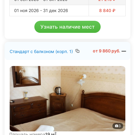
обстановке, где природные факторы Крыма
01 ноя 2026 - 31 дек 2026
8 840 ₽
интегрированы с медицинскими методиками
оздоровления.
Узнать наличие мест
от
9 860
руб.
Стандарт с балконом (корп. 1)
3
2
Площадь номера
19 м