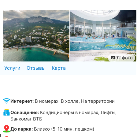
92 фото
Услуги
Отзывы
Карта
Интернет:
В номерах, В холле, На территории
Оснащение:
Кондиционеры в номерах, Лифты,
Банкомат ВТБ
До парка:
Близко (5-10 мин. пешком)
я