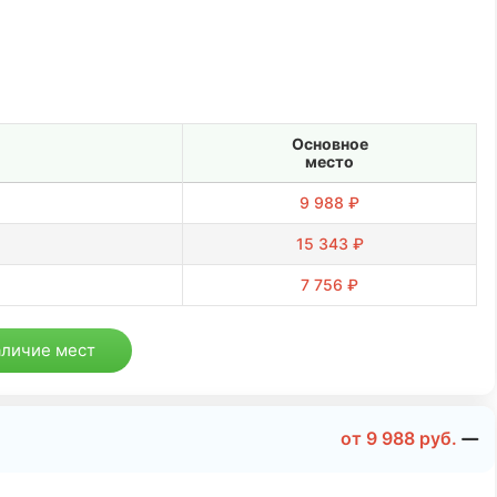
Основное
место
9 988 ₽
15 343 ₽
7 756 ₽
аличие мест
от
9 988
руб.