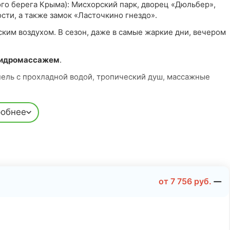
о берега Крыма): Мисхорский парк, дворец «Дюльбер»,
ти, а также замок «Ласточкино гнездо».
ким воздухом. В сезон, даже в самые жаркие дни, вечером
 гидромассажем
.
пель с прохладной водой, тропический душ, массажные
обнее
лечении и оздоровлении
органов дыхания
,
нервной
чной системы
и соединительной ткани. Показания —
тации и профилактики.
и прогревания
, а также с функцией механической
от
7 756
руб.
аней
EMW MED.
рачами после консультаций. Современная база включает
ругих методик.