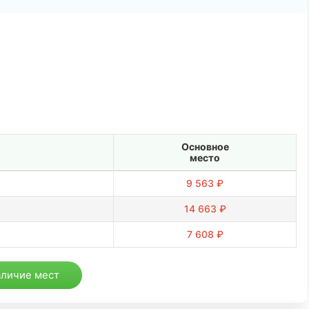
Основное
место
9 563 ₽
14 663 ₽
7 608 ₽
аличие мест