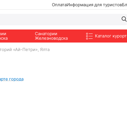
Оплата
Информация для туристов
Бл
рии
Санатории
Каталог курорт
рска
Железноводска
торий «Ай-Петри», Ялта
арте города