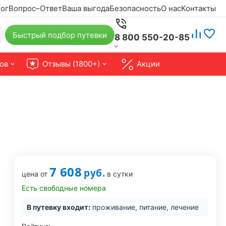
ог
Вопрос–Ответ
Ваша выгода
Безопасность
О нас
Контакты
Быстрый подбор путевки
8 800 550-20-85
ов
Отзывы (1800+)
Акции
7 608
руб.
цена от
в сутки
Есть свободные номера
В путевку входит:
проживание, питание, лечение