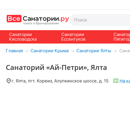
Санатории
Санатории
Санато
Кисловодска
Ессентуков
Пятиго
Главная
Санатории Крыма
Санатории Ялты
Сана
→
→
→
Санаторий «Ай-Петри», Ялта
г. Ялта, пгт. Кореиз, Алупкинское шоссе, д. 15
На к