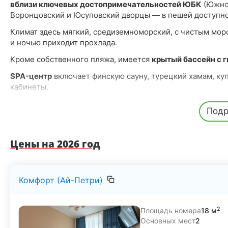
вблизи ключевых достопримечательностей ЮБК
(Южног
Воронцовский и Юсуповский дворцы — в пешей доступнос
Климат здесь мягкий, средиземноморский, с чистым морс
и ночью приходит прохлада.
Кроме собственного пляжа, имеется
крытый бассейн с
SPA-центр
включает финскую сауну, турецкий хамам, ку
кабинеты.
Wi-Fi
работает на
всей территории
здравницы.
Подр
«Ай-Петри» специализируется на санаторно-курортном 
системы
,
сердечно-сосудистой системы
,
костно-мыше
хронические формы указанных заболеваний для реабили
Цены на 2026 год
Применяются в том числе
редкие методики
, такие как:
инфракрасный массаж с элементами акупрессуры 
Комфорт (Ай-Петри)
коррекции позвоночника.
система
глубокой электромагнитной стимуляции тк
2
Площадь номера
18 м
Программы лечения индивидуальные и корректируются в
Основных мест
2
оборудование для физиотерапии, массажа, ингаляций и д