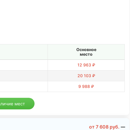
Основное
место
12 963 ₽
20 103 ₽
9 988 ₽
аличие мест
от
7 608
руб.