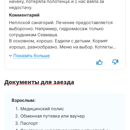
начеку, потеряла полотенце и с нас взяла за
недостачу.
Комментарий
Неплохой санаторий. Лечение предоставляется
выборочно. Например, гидромассаж только
сотрудникам Севмаша.
В основном, хорошо. Ездили с детьми. Кормят
хорошо, разнообразно. Меню на выбор. Котлеты
странные: если не прочитаешь из чего, то по вкусу
Показать больше
не поймёшь. Много фруктов, вкусный кефир.
Территория большая, всё в можжевельнике.
Пляж приличный, идти минут 10, на пляже лежаки,
спасатели, иногда спрашивают пропуск. Чистый
Документы для заезда
белый песок. Дно тоже чистое. Вода прозрачная.
Взрослым:
Медицинский полис
Обменная путевка или ваучер
Паспорт