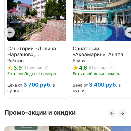
Санаторий «Долина
Санатории
Нарзанов»,
«Аквамарин», Анапа
Железноводск
Рейтинг:
Рейтинг:
3.9
4.6
(Отзывов: 7)
(Отзывов: 7)
Есть свободные номера
Есть свободные номера
3 700
руб.
3 400
руб.
цена от
в
цена от
в
сутки
сутки
Промо-акции и скидки