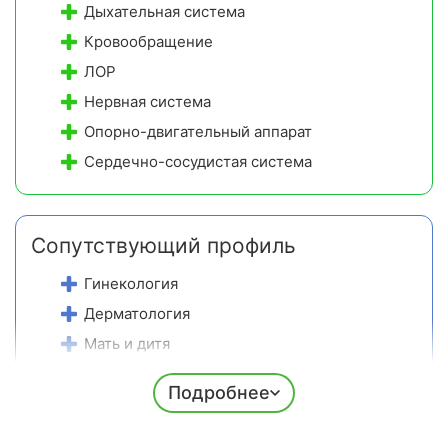
водой (осмотр включен, лечение платно).
Дыхательная система
4-разовое заказное питание с диетическими
Кровообращение
блюдами
, второй ужин с молочкой и фруктами.
ЛОР
Ухоженна территория 14 га
с парком для прогулок
Нервная система
и спортивными площадками.
Опорно-двигательный аппарат
Сердечно-сосудистая система
Сопутствующий профиль
Гинекология
Дерматология
Мать и дитя
Оздоровление
Подробнее
Урология