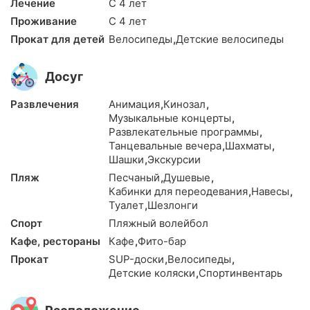
Лечение
С 4 лет
Проживание
С 4 лет
Прокат для детей
Велосипеды
,
Детские велосипеды
Досуг
Развлечения
Анимация
,
Кинозал
,
Музыкальные концерты
,
Развлекательные программы
,
Танцевальные вечера
,
Шахматы
,
Шашки
,
Экскурсии
Пляж
Песчаный
,
Душевые
,
Кабинки для переодевания
,
Навесы
,
Туалет
,
Шезлонги
Спорт
Пляжный волейбол
Кафе, рестораны
Кафе
,
Фито-бар
Прокат
SUP-доски
,
Велосипеды
,
Детские коляски
,
Спортинвентарь