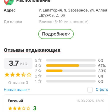
Расположение
Адрес
г. Евпатория, п. Заозерное, ул. Аллея
Дружбы, д. 66
До пляжа
Близко (5-10 мин. пешком)
До центра города
10-15 минут на авто
Подробнее
До ж/д вокзала
15 мин. на авто
До аэропорта
2 часа на авто
Долгота
33.286902
Отзывы отдыхающих
Широта
45.161892
5 звёзд
0%
3.7
из 5
4 звезды
67%
3 звезды
33%
2 звезды
0%
1 звезда
0%
Отзывов: 3
С фото
Новые выше
Евгений
16.03.2026, 12:29
3