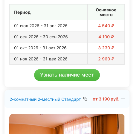
Территория закрытая, охраняемая, с теплыми крытыми
Основное
переходами между корпусами зимой — особенно
Период
место
удобно для пожилых людей и тех, кто избегает
сквозняков.
01 июл 2026 - 31 авг 2026
4 540 ₽
01 сен 2026 - 30 сен 2026
4 100 ₽
01 окт 2026 - 31 окт 2026
3 230 ₽
01 ноя 2026 - 31 дек 2026
2 960 ₽
Узнать наличие мест
от
3 190
руб.
2-комнатный 2-местный Стандарт