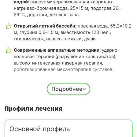
водой:
высокоминерализованная хлоридно-
натриево-бромная вода, 25×15 м, подогрев 26–
29°C, дорожки, детская зона.
Открытый летний бассейн:
пресная вода, 55,2×10,2
м, глубина 0,6–1,5 м, вместимость 120 чел.,
гидромассаж, навесы, лежаки, души.
Современные аппаратные методики:
ударно-
волновая терапия (разрушение кальцинатов),
высоко-интенсивная лазерная терапия,
роботизированная механотерапия суставов.
Магнитостимуляция на «Авантрон-
Подробнее
Про»:
корпоральная стимуляция мышц тазового дна
для гинекологии, урологии, снятия урогенитальных
нарушений и сексуальной дисфункции.
Профили лечения
Вектор-терапия в стоматологии:
ультразвуковая
чистка и лечение пародонта + грязевые
Основной профиль
аппликации на десны, гидромассаж минеральной