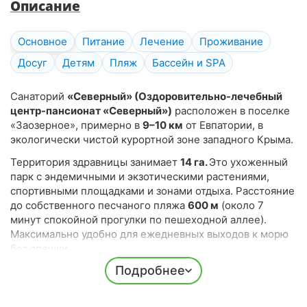
Описание
Основное
Питание
Лечение
Проживание
Досуг
Детям
Пляж
Бассейн и SPA
Санаторий
«Северный» (Оздоровительно-лечебный
центр-пансионат «Северный»)
расположен в поселке
«Заозерное», примерно в
9–10 км
от Евпатории, в
экологически чистой курортной зоне западного Крыма.
Территория здравницы занимает
14 га.
Это ухоженный
парк с эндемичными и экзотическими растениями,
спортивными площадками и зонами отдыха. Расстояние
до собственного песчаного пляжа
600 м
(около 7
минут спокойной прогулки по пешеходной аллее).
Максимально удобно для ежедневных выходов к морю
без спешки.
Подробнее
Здравница работает круглый год с коротким перерывом
в конце декабря — начале января, сочетая санаторно-
курортное лечение и пансионатный отдых.