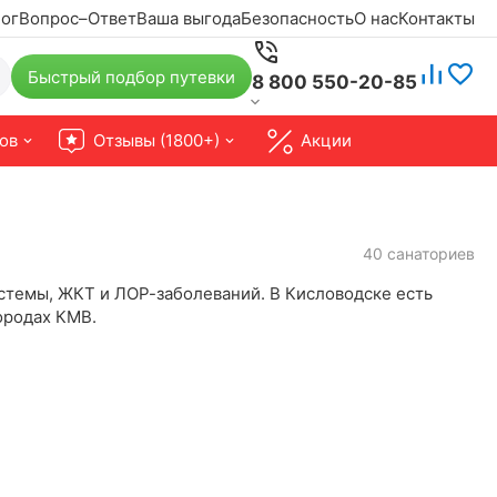
ог
Вопрос–Ответ
Ваша выгода
Безопасность
О нас
Контакты
Быстрый подбор путевки
8 800 550-20-85
ов
Отзывы (1800+)
Акции
40 санаториев
истемы, ЖКТ и ЛОР-заболеваний. В Кисловодске есть
городах КМВ.