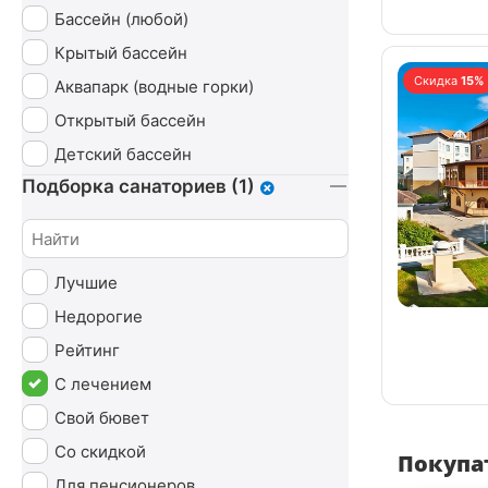
Бассейн (любой)
СПА (SPA)
Крытый бассейн
Урология
Скидка
15%
Аквапарк (водные горки)
Чекап
Открытый бассейн
Эндокринная система
Детский бассейн
Подборка санаториев (1)
Лучшие
Недорогие
Рейтинг
С лечением
Свой бювет
Со скидкой
Покупат
Для пенсионеров