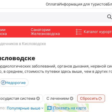
Оплата
Информация для туристов
Бл
рии
Санатории
Каталог курорт
рска
Железноводска
рдечников в Кисловодске
исловодске
ардиологических заболеваний, органов дыхания, нервной с
, в среднем, стоимость путевки здесь выше, чем в других 
Недорогие
осудистая система
С лечением
Сбросить
по:
Показать на карте
Популярные выше