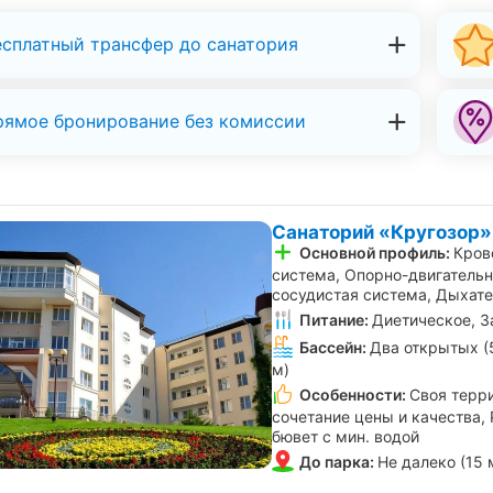
есплатный трансфер до санатория
рямое бронирование без комиссии
Санаторий «Кругозор»
Основной профиль:
Кров
система, Опорно-двигательн
сосудистая система, Дыхат
Питание:
Диетическое, З
Бассейн:
Два открытых (5
м)
Особенности:
Своя терр
сочетание цены и качества,
бювет с мин. водой
До парка:
Не далеко (15 