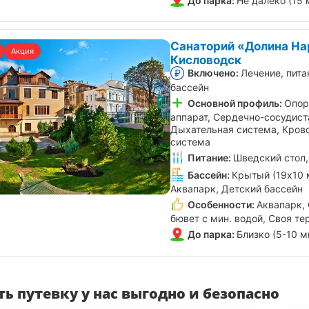
До парка:
Не далеко (15 
Санаторий «Долина На
Акция
Кисловодск
Включено:
Лечение, пита
бассейн
Основной профиль:
Опор
аппарат, Сердечно-сосудист
Дыхательная система, Кров
система
Питание:
Шведский стол,
Бассейн:
Крытый (19х10 
Аквапарк, Детский бассейн
Особенности:
Аквапарк,
бювет с мин. водой, Своя те
До парка:
Близко (5-10 м
ь путевку у нас выгодно и безопасно