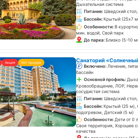
Дыхательная система
Питание:
Шведский стол,
Бассейн:
Крытый (25х7 м
Особенности:
В курортно
мин. водой, Свой парк
До парка:
Близко (5-10 м
Санаторий «Солнечный
Акция
Хит продаж
Включено:
Лечение, пита
бассейн
Основной профиль:
Дыха
Кровообращение, ЛОР, Нерв
сосудистая система
Питание:
Шведский стол,
Бассейн:
Крытый (25 м), 
подогревом, Детский (5 м)
Особенности:
Дети от 0 
Своя территория, Хорошее с
качества