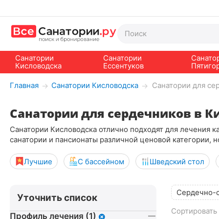
Санатории
Санатории
Санато
Кисловодска
Ессентуков
Пятиго
Главная
Санатории Кисловодска
Санатории для се
→
→
Санатории для сердечников в К
Санатории Кисловодска отлично подходят для лечения к
санатории и пансионаты различной ценовой категории, но
Лучшие
С бассейном
Шведский стол
Сердечно-с
Уточнить список
Сортировать 
Профиль лечения (1)