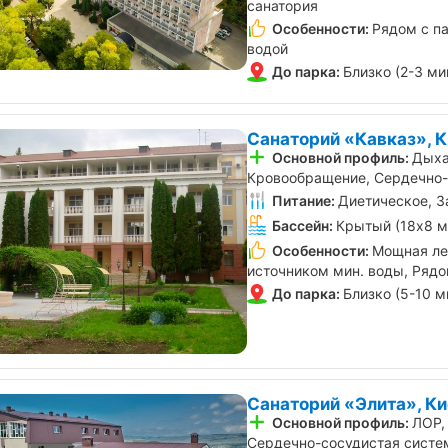
санатория
Особенности:
Рядом с па
водой
До парка:
Близко (2-3 ми
Санаторий «Кавказ», 
Основной профиль:
Дыха
Кровообращение, Сердечно-
Питание:
Диетическое, З
Бассейн:
Крытый (18х8 м
Особенности:
Мощная ле
источником мин. воды, Рядо
До парка:
Близко (5-10 м
Санаторий «Элита», К
Основной профиль:
ЛОР,
Сердечно-сосудистая систе