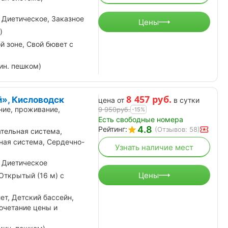
 Диетическое, Заказное
Цены
)
й зоне, Свой бювет с
ин. пешком)
8 457
руб.
», Кисловодск
цена от
в сутки
ние, проживание,
9 950
руб.
-15%
Есть свободные номера
4.8
Рейтинг:
(Отзывов: 58)
тельная система,
ная система, Сердечно-
Узнать наличие мест
 Диетическое
Цены
Открытый (16 м) с
лет, Детский бассейн,
очетание цены и