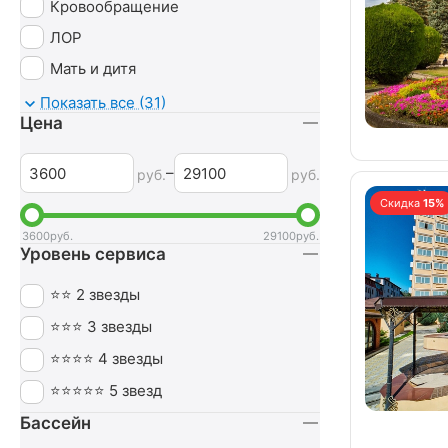
Кровообращение
ЛОР
Мать и дитя
Мочеполовая система
Показать все (31)
Цена
Неврология
Нервная система
–
руб.
руб.
Обмен веществ
Скидка
15%
Оздоровительный
3600
руб.
29100
руб.
Уровень сервиса
Опорно-двигательный аппарат
Ортопедия
⭐⭐ 2 звезды
Офтальмология
⭐⭐⭐ 3 звезды
Печень
⭐⭐⭐⭐ 4 звезды
Похудение
⭐⭐⭐⭐⭐ 5 звезд
Пульмонология
Бассейн
Сердечно-сосудистая система