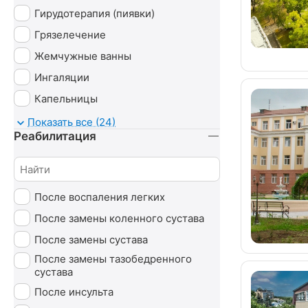
Гирудотерапия (пиявки)
Грязелечение
Жемчужные ванны
Ингаляции
Капельницы
Карбокситерапия
Показать все (24)
Реабилитация
Магнитотруботрон
Массаж
Минеральные ванны
После воспаления легких
Нафталановые ванны
После замены коленного сустава
Озонотерапия
После замены сустава
Пантовые ванны
После замены тазобедренного
Психотерапия
сустава
Радоновые ванны
После инсульта