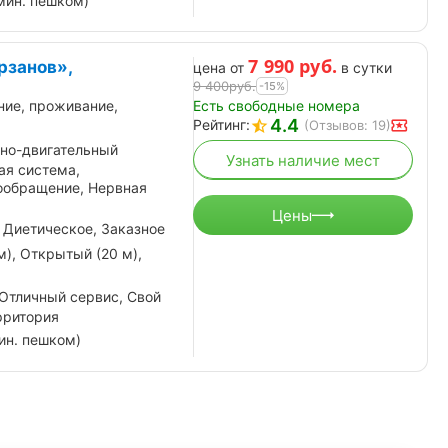
мин. пешком)
7 990
руб.
рзанов»,
цена от
в сутки
9 400
руб.
-15%
Есть свободные номера
ние, проживание,
4.4
Рейтинг:
(Отзывов: 19)
но-двигательный
Узнать наличие мест
ая система,
ообращение, Нервная
Цены
 Диетическое, Заказное
м), Открытый (20 м),
 Отличный сервис, Свой
рритория
ин. пешком)