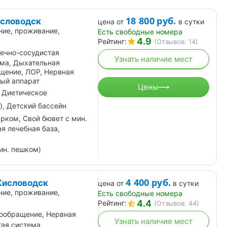
18 800
руб.
исловодск
цена от
в сутки
ние, проживание,
Есть свободные номера
4.9
Рейтинг:
(Отзывов: 14)
ечно-сосудистая
Узнать наличие мест
ема, Дыхательная
щение, ЛОР, Нервная
ный аппарат
Цены
 Диетическое
), Детский бассейн
рком, Свой бювет с мин.
я лечебная база,
ин. пешком)
4 400
руб.
Кисловодск
цена от
в сутки
ние, проживание,
Есть свободные номера
4.4
Рейтинг:
(Отзывов: 44)
ообращение, Нервная
Узнать наличие мест
ая система,