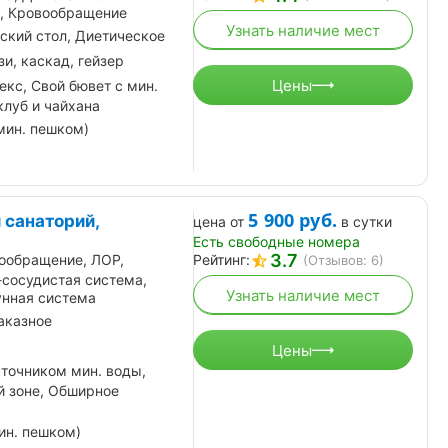
, Кровообращение
Узнать наличие мест
ский стол, Диетическое
и, каскад, гейзер
Цены
кс, Свой бювет с мин.
клуб и чайхана
мин. пешком)
5 900
руб.
 санаторий,
цена от
в сутки
Есть свободные номера
3.7
ообращение, ЛОР,
Рейтинг:
(Отзывов: 6)
-сосудистая система,
Узнать наличие мест
нная система
аказное
Цены
сточником мин. воды,
й зоне, Обширное
ин. пешком)