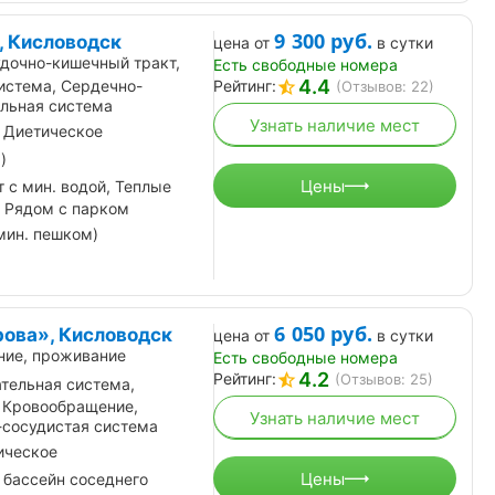
9 300
руб.
, Кисловодск
цена от
в сутки
дочно-кишечный тракт,
Есть свободные номера
4.4
истема, Сердечно-
Рейтинг:
(Отзывов: 22)
ельная система
Узнать наличие мест
 Диетическое
)
Цены
 с мин. водой, Теплые
, Рядом с парком
мин. пешком)
6 050
руб.
рова», Кисловодск
цена от
в сутки
ние, проживание
Есть свободные номера
4.2
Рейтинг:
(Отзывов: 25)
тельная система,
 Кровообращение,
Узнать наличие мест
-сосудистая система
ическое
Цены
 бассейн соседнего