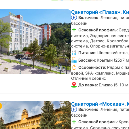
Санаторий «Плаза», К
Включено:
Лечение, пита
бассейн
Основной профиль:
Серд
система, Эндокринная сист
система, Детокс, Кровообра
система, Опорно-двигатель
Питание:
Шведский стол,
Бассейн:
Крытый (25х7 м
Особенности:
Рядом с па
водой, SPA-комплекс, Мощна
Отличный сервис
До парка:
Близко (5-10 м
Санаторий «Москва», 
Включено:
Лечение, пита
бассейн
Основной профиль:
Кров
система, Сердечно-сосудист