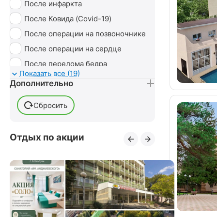
Сероводородные ванны
После инфаркта
Сухие ванны (углекислые)
После Ковида (Covid-19)
Тамбуканская грязь
После операции на позвоночнике
Ударно-волновая терапия (УВТ)
После операции на сердце
Без лечения
После перелома бедра
Показать все (19)
После перелома лодыжки
Дополнительно
После перелома ноги
Сбросить
После перелома руки
После переломов
Отдых по акции
После пневмонии
После стентирования сосудов
После удаления грыжи
позвоночника
После удаления желчного пузыря
После удаления матки