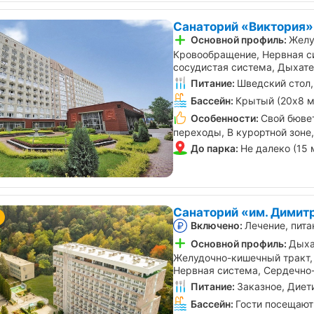
Санаторий «Виктория»
Основной профиль:
Желу
Кровообращение, Нервная с
сосудистая система, Дыхат
Питание:
Шведский стол,
Бассейн:
Крытый (20х8 м
Особенности:
Свой бювет
переходы, В курортной зоне
До парка:
Не далеко (15 
Санаторий «им. Димит
Включено:
Лечение, пита
Основной профиль:
Дыха
Желудочно-кишечный тракт,
Нервная система, Сердечно
Питание:
Заказное, Диет
Бассейн:
Гости посещают