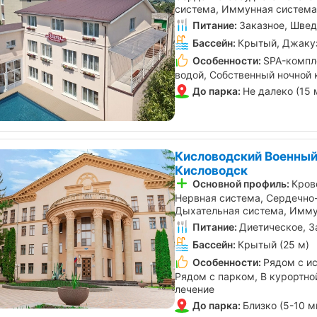
система, Иммунная система
Питание:
Заказное, Швед
Бассейн:
Крытый, Джакуз
Особенности:
SPA-компле
водой, Собственный ночной 
До парка:
Не далеко (15 
Кисловодский Военный
Кисловодск
Основной профиль:
Кров
Нервная система, Сердечно
Дыхательная система, Имму
Питание:
Диетическое, З
Бассейн:
Крытый (25 м)
Особенности:
Рядом с и
Рядом с парком, В курортно
лечение
До парка:
Близко (5-10 м