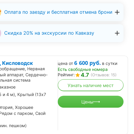
Оплата по заезду и бесплатная отмена брони
Скидка 20% на экскурсии по Кавказу
6 600
руб.
, Кисловодск
цена от
в сутки
ообращение, Нервная
Есть свободные номера
4.7
ый аппарат, Сердечно-
Рейтинг:
(Отзывов: 15)
ельная система
Узнать наличие мест
аказное
 и 4 м), Крытый (13х7
Цены
итория, Хорошее
 Рядом с парком, Свой
мин. пешком)