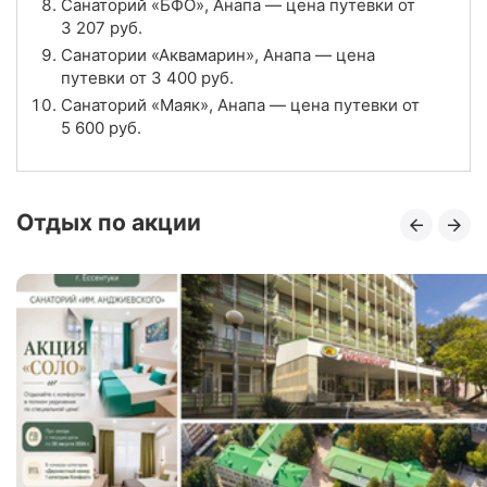
Санаторий «БФО», Анапа — цена путевки от
3 207
руб.
4.3
Рейтинг
Санатории «Аквамарин», Анапа — цена
путевки от
3 400
руб.
Отзывы
3 отзывов
Санаторий «Маяк», Анапа — цена путевки от
5 600
руб.
Санаторий «Старинная Анапа», Анапа
Цена в сутки
от
8 500
руб.
Отдых по акции
4.0
Рейтинг
Отзывы
3 отзывов
Курортный отель «Анапа-Океан», Анапа
Цена в сутки
от
3 738
руб.
4.8
Рейтинг
Отзывы
4 отзывов