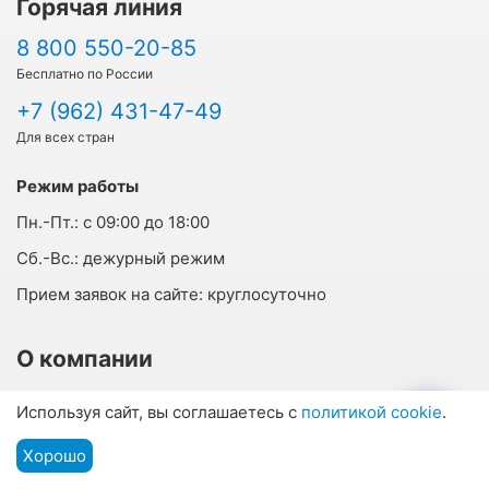
Горячая линия
8 800 550-20-85
Бесплатно по России
+7 (962) 431-47-49
Для всех стран
Режим работы
Пн.-Пт.:
с 09:00 до 18:00
Cб.-Вс.:
дежурный режим
Прием заявок на сайте:
круглосуточно
О компании
г. Пятигорск, ул. Кучуры, 8, офис 207
Используя сайт, вы соглашаетесь с
политикой cookie
.
г. Кисловодск, ул. Горького, 29, офис 23
Хорошо
Подбор путевки
info@vsesanatorii.ru
Мы на связи
Меню
О нас