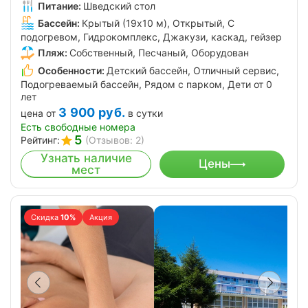
Питание:
Шведский стол
Бассейн:
Крытый (19х10 м), Открытый, С
подогревом, Гидрокомплекс, Джакузи, каскад, гейзер
Пляж:
Собственный, Песчаный, Оборудован
Особенности:
Детский бассейн, Отличный сервис,
Подогреваемый бассейн, Рядом с парком, Дети от 0
лет
3 900
руб.
цена от
в сутки
Есть свободные номера
5
Рейтинг:
(Отзывов: 2)
Узнать наличие
Цены
мест
Скидка
10%
Акция