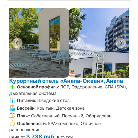
Курортный отель «Анапа-Океан», Анапа
Основной профиль:
ЛОР, Оздоровление, СПА (SPA),
Дыхательная система
Питание:
Шведский стол
Бассейн:
Крытый, Детская зона
Пляж:
Собственный, Песчаный, Оборудован
Особенности:
SPA-комплекс, Отличное
расположение
3 738
руб.
цена от
в сутки