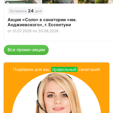
Санаторий «Анапа», Анапа
24
Осталось
дня
Цена в сутки
от
3 500
руб.
Акция «Соло» в санатории «им.
Анджиевского», г. Ессентуки
3.8
Рейтинг
от 01.07.2026 по 30.08.2026
Отзывы
4 отзывов
Санаторий «Малая бухта», Анапа
Все промо-акции
Цена в сутки
от
3 270
руб.
4.2
Подберем для вас
правильный
санаторий
Рейтинг
Отзывы
6 отзывов