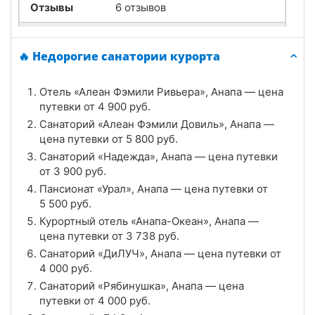
Отзывы
6 отзывов
Санаторий «Рябинушка», Анапа
🔥 Недорогие санатории курорта
Цена в сутки
от
4 000
руб.
Отель «Алеан Фэмили Ривьера», Анапа — цена
4.7
Рейтинг
путевки от
4 900
руб.
Санаторий «Алеан Фэмили Довиль», Анапа —
Отзывы
3 отзывов
цена путевки от
5 800
руб.
Санаторий «Надежда», Анапа — цена путевки
Санатории «Аквамарин», Анапа
от
3 900
руб.
Цена в сутки
Пансионат «Урал», Анапа — цена путевки от
от
3 400
руб.
5 500
руб.
4.6
Рейтинг
Курортный отель «Анапа-Океан», Анапа —
цена путевки от
3 738
руб.
Отзывы
7 отзывов
Санаторий «ДиЛУЧ», Анапа — цена путевки от
4 000
руб.
Санаторий «Родник», Анапа
Санаторий «Рябинушка», Анапа — цена
путевки от
4 000
руб.
Цена в сутки
от
4 138
руб.