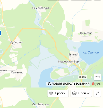
800 м
Условия использования
Пробки
Слои
5 200
руб.
ое», Московская
цена от
в сутки
Есть свободные номера
4.9
ние, проживание
Рейтинг:
(Отзывов: 8)