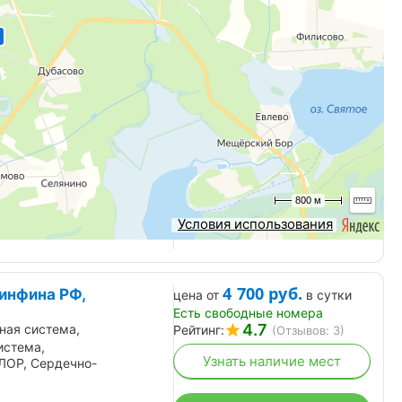
14 100
руб.
орт», Московская
цена от
в сутки
Есть свободные номера
3.7
ние, проживание
Рейтинг:
(Отзывов: 3)
 Гинекология, Мать и
Узнать наличие мест
вообращение, Сердечно-
ельная система
Цены
800 м
ассейн, Своя территория
Условия использования
4 700
руб.
инфина РФ,
цена от
в сутки
Есть свободные номера
4.7
ная система,
Рейтинг:
(Отзывов: 3)
истема,
Узнать наличие мест
ЛОР, Сердечно-