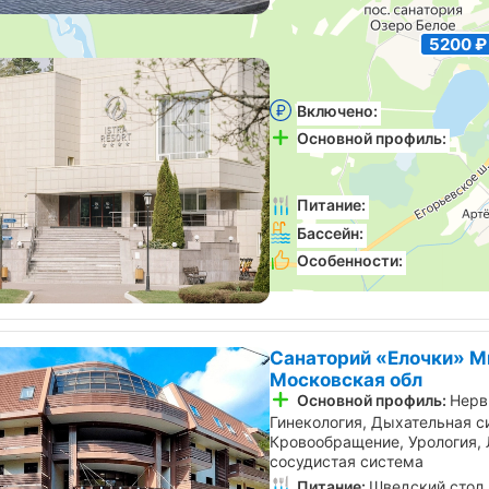
5200 ₽
Санаторий «Истра Рез
обл
Включено:
Лечение, пита
Основной профиль:
ЛОР,
дитя, Нервная система, Кро
сосудистая система, Дыхат
Питание:
Шведский стол
Бассейн:
Крытый (25 м)
Особенности:
Детский б
Санаторий «Елочки» М
Московская обл
Основной профиль:
Нерв
Гинекология, Дыхательная с
Кровообращение, Урология, 
сосудистая система
Питание:
Шведский стол