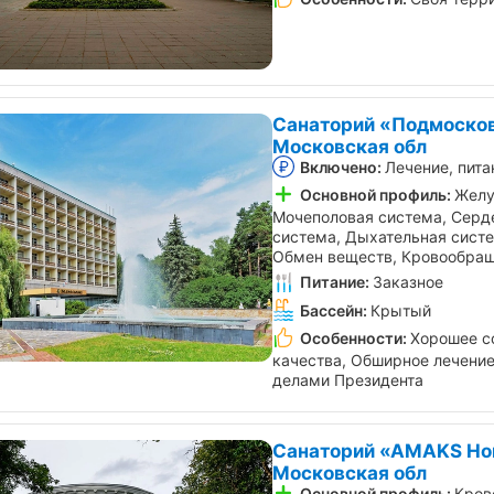
Санаторий «Подмосков
Московская обл
Включено:
Лечение, пита
Основной профиль:
Желу
Мочеполовая система, Серд
система, Дыхательная систе
Обмен веществ, Кровообращ
Питание:
Заказное
Бассейн:
Крытый
Особенности:
Хорошее с
качества, Обширное лечение
делами Президента
Санаторий «АMAKS Нов
Московская обл
Основной профиль:
Кров