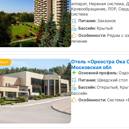
аппарат, Нервная система, 
Кровообращение, ЛОР, Серд
система
Питание:
Заказное
Бассейн:
Крытый
Особенности:
Рядом с о
лечение
Отель «Оркестра Ока С
йтинг
Московская обл
Основной профиль:
Оздо
Питание:
Шведский стол
Бассейн:
Открытый, Крыт
бассейн
Особенности:
Система «