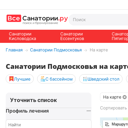
Санатории
Санатории
Санато
Кисловодска
Ессентуков
Пятиго
Главная
Санатории Подмосковья
На карте
→
→
Санатории Подмосковья на карт
Лучшие
С бассейном
Шведский стол
На карте
Уточнить список
Сортировать 
Профиль лечения
Маршрут