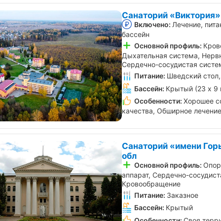
Санаторий «Виктория»
Включено:
Лечение, пита
бассейн
Основной профиль:
Кров
Дыхательная система, Нервн
Сердечно-сосудистая систе
Питание:
Шведский стол,
Бассейн:
Крытый (23 х 9 
Особенности:
Хорошее с
качества, Обширное лечени
Санаторий «имени Гор
обл
Основной профиль:
Опор
аппарат, Сердечно-сосудист
Кровообращение
Питание:
Заказное
Бассейн:
Крытый
Особенности:
Своя терр