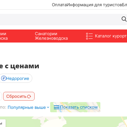
Оплата
Информация для туристов
Бл
рии
Санатории
Каталог курорт
рска
Железноводска
е с ценами
Недорогие
Сбросить
по:
Показать списком
Популярные выше
ы