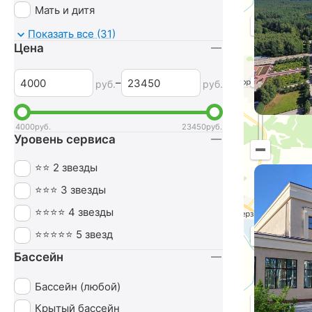
Мать и дитя
Мочеполовая система
Показать все (31)
Цена
Неврология
Нервная система
–
руб.
руб.
Обмен веществ
Оздоровительный
4000
руб.
23450
руб.
Уровень сервиса
Опорно-двигательный аппарат
Ортопедия
⭐⭐ 2 звезды
Офтальмология
⭐⭐⭐ 3 звезды
Печень
⭐⭐⭐⭐ 4 звезды
Похудение
⭐⭐⭐⭐⭐ 5 звезд
Маршрут
Пульмонология
Бассейн
Сердечно-сосудистая система
Бассейн (любой)
СПА (SPA)
Крытый бассейн