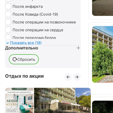
Ударно-волновая терапия (УВТ)
После инфаркта
Без лечения
После Ковида (Covid-19)
После операции на позвоночнике
После операции на сердце
После перелома бедра
Показать все (18)
После перелома лодыжки
Дополнительно
После перелома ноги
Сбросить
После перелома руки
После переломов
Отдых по акции
После пневмонии
После стентирования сосудов
После удаления грыжи
позвоночника
После удаления матки