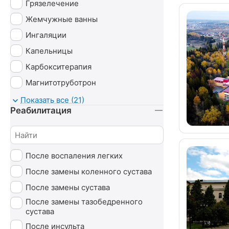
Грязелечение
Жемчужные ванны
Ингаляции
Капельницы
Карбокситерапия
Магнитотруботрон
Массаж
Показать все (21)
Реабилитация
Минеральные ванны
Нафталановые ванны
Озонотерапия
После воспаления легких
Пантовые ванны
После замены коленного сустава
Психотерапия
После замены сустава
Сероводородные ванны
После замены тазобедренного
Сухие ванны (углекислые)
сустава
Тамбуканская грязь
После инсульта