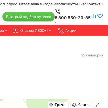
ог
Вопрос–Ответ
Ваша выгода
Безопасность
О нас
Контакты
Быстрый подбор путевки
8 800 550-20-85
ов
Отзывы (1800+)
Акции
22 санатория
Пробки
Слои