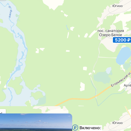
5200 ₽
ы
Санаторий «Озеро Бел
обл
Включено:
Лечение, пита