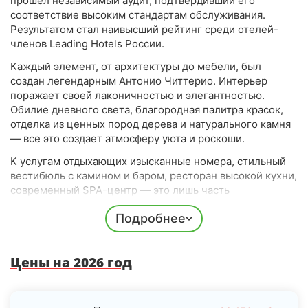
прошел независимый аудит, подтвердивший его
соответствие высоким стандартам обслуживания.
Результатом стал наивысший рейтинг среди отелей-
членов Leading Hotels России.
Каждый элемент, от архитектуры до мебели, был
создан легендарным Антонио Читтерио. Интерьер
поражает своей лаконичностью и элегантностью.
Обилие дневного света, благородная палитра красок,
отделка из ценных пород дерева и натурального камня
— все это создает атмосферу уюта и роскоши.
К услугам отдыхающих изысканные номера, стильный
вестибюль с камином и баром, ресторан высокой кухни,
современный SPA-центр — это лишь часть
предлагаемых удобств! Кроме того, имеются банкетный
Подробнее
зал и конференц-залы с выходом на террасу, а также
внутренний двор с зоной отдыха на открытом воздухе.
Каждое утро начинается с аромата свежезаваренного
Цены на 2026 год
кофе и ощущения, что ты в самом сердце роскоши!
Номера