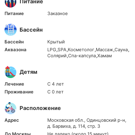
Питание
Питание
Заказное
Бассейн
Бассейн
Крытый
Аквазона
LPG
,
SPA
,
Косметолог
,
Массаж
,
Сауна
,
Солярий
,
Спа-капсула
,
Хамам
Детям
Лечение
С 4 лет
Проживание
С 0 лет
Расположение
Адрес
Московская обл., Одинцовский р-н,
д. Барвиха, д. 114, стр. 3
До Москвы
Не далеко (около 15 минут)