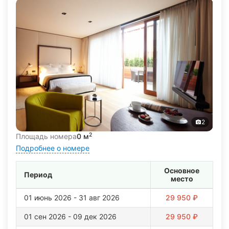
купели с теплой и холодной водой, а тропический душ
добавит экзотики в ваш отдых.
Кроме того, в SPA-комплексе имеется в наличии студия
красоты и фитнес-центр.
В бассейне есть ограничение по возрасту.
Допускаются только взрослые и дети от 3 лет.
2
2
Площадь номера
0 м
Подробнее о номере
Основное
Период
место
01 июнь 2026 - 31 авг 2026
29 950 ₽
01 сен 2026 - 09 дек 2026
29 950 ₽