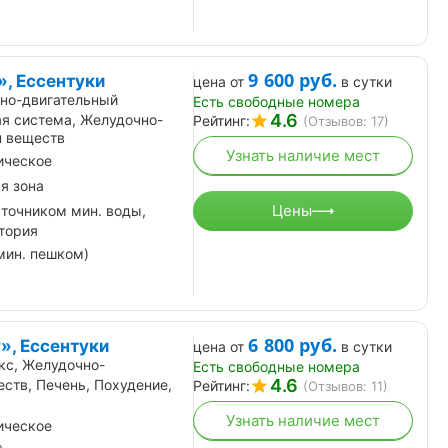
9 600
руб.
, Ессентуки
цена от
в сутки
но-двигательный
Есть свободные номера
4.6
ая система, Желудочно-
Рейтинг:
(Отзывов: 17)
н веществ
Узнать наличие мест
ическое
я зона
Цены
сточником мин. воды,
тория
мин. пешком)
6 800
руб.
», Ессентуки
цена от
в сутки
кс, Желудочно-
Есть свободные номера
и бесплатно» в
Акция «Кавказское
4.6
ств, Печень, Похудение,
Рейтинг:
(Отзывов: 11)
Осталось
Источник» ,
долголетие», санаторий
26
дск
«Долина нарзанов»
Узнать наличие мест
ическое
дней
Кисловодск
 по 31.08.2026
от 08.03.2026 по 31.08.2026