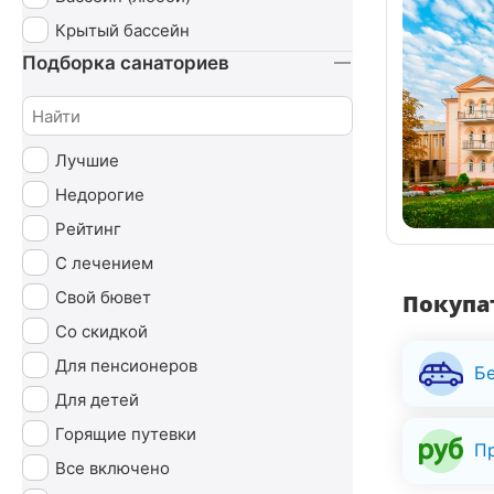
СПА (SPA)
Крытый бассейн
Урология
Подборка санаториев
Чекап
Эндокринная система
Лучшие
Недорогие
Рейтинг
С лечением
Свой бювет
Покупат
Со скидкой
Для пенсионеров
Б
Для детей
Горящие путевки
П
Все включено