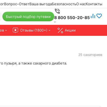
ог
Вопрос–Ответ
Ваша выгода
Безопасность
О нас
Контакты
Быстрый подбор путевки
8 800 550-20-85
ов
Отзывы (1800+)
Акции
25 санаториев
 пузыря, а также сахарного диабета.