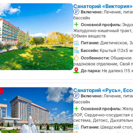
Санаторий «Виктория»
Включено:
Лечение, пита
бассейн
Основной профиль:
Эндо
Желудочно-кишечный тракт,
Обмен веществ
Питание:
Диетическое, З
Бассейн:
Крытый (12х5 м
Особенности:
Обширное 
радоновое отделение, Свой 
До парка:
Не далеко (15 
Санаторий «Русь», Есс
%
Включено:
Лечение, пита
бассейн
Основной профиль:
Желу
ЛОР, Сердечно-сосудистая 
система, Детокс, Дыхательн
Питание:
Шведский стол,