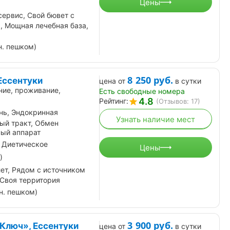
Цены
сервис, Свой бювет с
я, Мощная лечебная база,
н. пешком)
8 250
руб.
Ессентуки
цена от
в сутки
ние, проживание,
Есть свободные номера
4.8
Рейтинг:
(Отзывов: 17)
нь, Эндокринная
Узнать наличие мест
ый тракт, Обмен
ный аппарат
 Диетическое
Цены
)
лет, Рядом с источником
 Своя территория
н. пешком)
3 900
руб.
Ключ», Ессентуки
цена от
в сутки