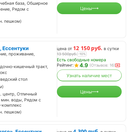
чебная база, Обширное
Цены
ение, Рядом с
н. пешком)
12 150
руб.
, Ессентуки
цена от
в сутки
ние, проживание,
13 500
руб.
-10%
Есть свободные номера
4.9
Рейтинг:
(Отзывов: 16)
дочно-кишечный тракт,
токс
Узнать наличие мест
ведский стол
м)
Цены
. центр, Отличный
 мин. воды, Рядом с
A-комплекс
н. пешком)
4 300
руб.
ого», Ессентуки
цена от
в сутки