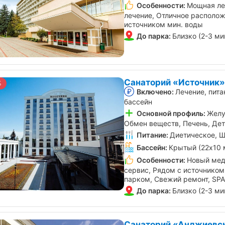
Особенности:
Мощная ле
лечение, Отличное располож
источником мин. воды
До парка:
Близко (2-3 ми
Санаторий «Источник»
%
Включено:
Лечение, пита
бассейн
Основной профиль:
Желу
Обмен веществ, Печень, Де
Питание:
Диетическое, Ш
Бассейн:
Крытый (22х10 
Особенности:
Новый мед
сервис, Рядом с источником
парком, Свежий ремонт, SP
До парка:
Близко (2-3 ми
Санаторий «Анджиевск