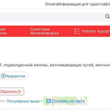
Оплата
Информация для туристов
Бл
рии
Санатории
Каталог курорт
рска
Железноводска
Т, поджелудочной железы, желчевыводящих путей, желчного
Недорогие
Сбросить
по:
Показать на карте
Популярные выше