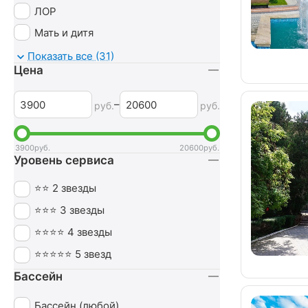
ЛОР
Мать и дитя
Мочеполовая система
Показать все (31)
Цена
Неврология
Нервная система
–
руб.
руб.
Обмен веществ
Оздоровительный
3900
руб.
20600
руб.
Уровень сервиса
Опорно-двигательный аппарат
Ортопедия
⭐⭐ 2 звезды
Офтальмология
⭐⭐⭐ 3 звезды
Печень
⭐⭐⭐⭐ 4 звезды
Похудение
⭐⭐⭐⭐⭐ 5 звезд
Пульмонология
Бассейн
Сердечно-сосудистая система
Бассейн (любой)