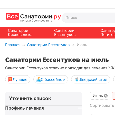
Санатории
Санатории
Санато
Кисловодска
Ессентуков
Пятиго
Главная
Санатории Ессентуков
Июль
→
→
Санатории Ессентуков на июль
Санатории Ессентуков отлично подходят для лечения ЖК
Лучшие
С бассейном
Шведский стол
Июль
Уточнить список
Сортировать 
Профиль лечения