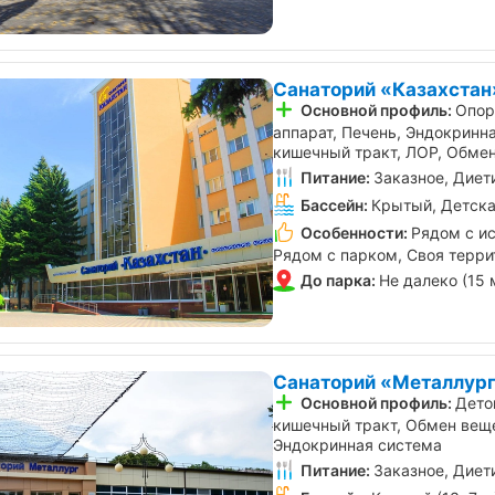
Санаторий «Казахстан»
Основной профиль:
Опор
аппарат, Печень, Эндокринн
кишечный тракт, ЛОР, Обме
Питание:
Заказное, Диет
Бассейн:
Крытый, Детска
Особенности:
Рядом с и
Рядом с парком, Своя терри
До парка:
Не далеко (15 
Санаторий «Металлург
Основной профиль:
Дето
Акция «Наполни лето
Акция «Дет
кишечный тракт, Обмен веще
Осталось
здоровьем» от санатория
санатории «
Эндокринная система
26
«Источник», Ессентуки
Железново
Питание:
Заказное, Диет
дней
от 18.11.2025 по 31.08.2026
от 20.02.2026