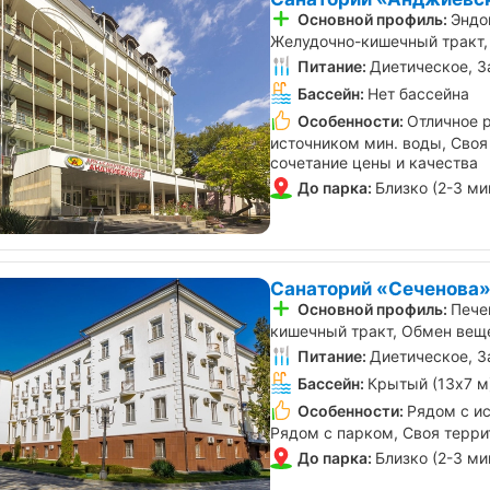
Основной профиль:
Эндо
Желудочно-кишечный тракт, 
Питание:
Диетическое, З
Бассейн:
Нет бассейна
Особенности:
Отличное 
источником мин. воды, Своя
сочетание цены и качества
До парка:
Близко (2-3 ми
Санаторий «Сеченова»
Основной профиль:
Пече
кишечный тракт, Обмен вещ
Питание:
Диетическое, З
Бассейн:
Крытый (13х7 м
Особенности:
Рядом с и
Рядом с парком, Своя терри
До парка:
Близко (2-3 ми