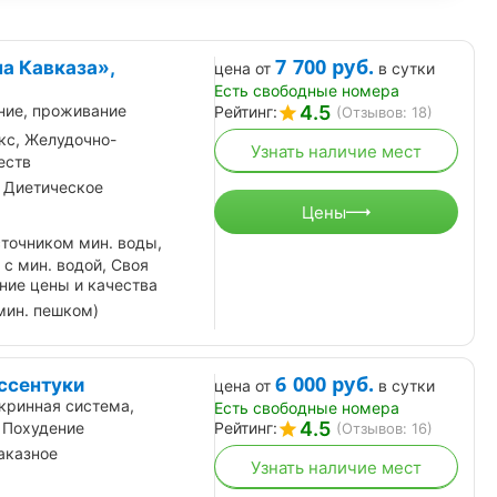
7 700
руб.
а Кавказа»,
цена от
в сутки
Есть свободные номера
4.5
ние, проживание
Рейтинг:
(Отзывов: 18)
кс, Желудочно-
Узнать наличие мест
еств
 Диетическое
Цены
сточником мин. воды,
с мин. водой, Своя
ние цены и качества
мин. пешком)
6 000
руб.
ссентуки
цена от
в сутки
кринная система,
Есть свободные номера
4.5
 Похудение
Рейтинг:
(Отзывов: 16)
аказное
Узнать наличие мест