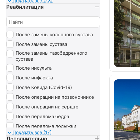
Показать все (23)
Реабилитация
Магнитотруботрон
Массаж
Минеральные ванны
После замены коленного сустава
Озонотерапия
После замены сустава
Пантовые ванны
После замены тазобедренного
Психотерапия
сустава
Радоновые ванны
После инсульта
Сероводородные ванны
После инфаркта
Сухие ванны (углекислые)
После Ковида (Covid-19)
Тамбуканская грязь
После операции на позвоночнике
Ударно-волновая терапия (УВТ)
После операции на сердце
Без лечения
После перелома бедра
После перелома лодыжки
Показать все (17)
После перелома ноги
Дополнительно