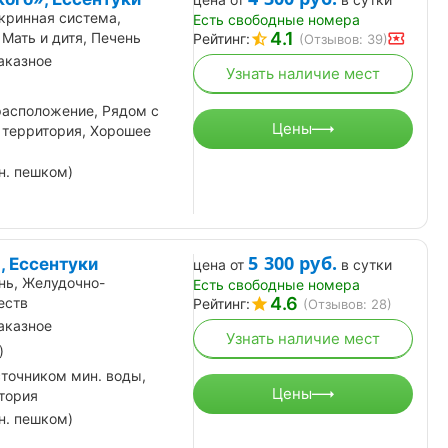
кринная система,
Есть свободные номера
4.1
Мать и дитя, Печень
Рейтинг:
(Отзывов: 39)
аказное
Узнать наличие мест
расположение, Рядом с
Цены
 территория, Хорошее
н. пешком)
5 300
руб.
, Ессентуки
цена от
в сутки
нь, Желудочно-
Есть свободные номера
4.6
еств
Рейтинг:
(Отзывов: 28)
аказное
Узнать наличие мест
)
сточником мин. воды,
Цены
тория
н. пешком)