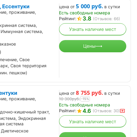
5 000
руб.
, Ессентуки
цена от
в сутки
ние, проживание,
Есть свободные номера
3.8
Рейтинг:
(Отзывов: 66)
кринная система,
Узнать наличие мест
 Иммунная система,
аказное
Цены
)
лечение, Свое
парк, Своя территория
мин. пешком)
8 755
руб.
ентуки
цена от
в сутки
ние, проживание,
10 300
руб.
-15%
Есть свободные номера
4.6
Рейтинг:
(Отзывов: 30)
дочно-кишечный тракт,
система, Эндокринная
Узнать наличие мест
ая система
 Диетическое