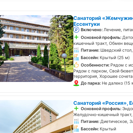
Санаторий «Жемчужин
Ессентуки
Включено:
Лечение, пита
Основной профиль:
Дето
кишечный тракт, Обмен вещ
Питание:
Шведский стол,
Бассейн:
Крытый (25 м)
Особенности:
Рядом с и
Рядом с парком, Свой бювет 
территория, Хорошее сочета
До парка:
Не далеко (15 
Санаторий «Россия», Е
Основной профиль:
Эндо
Желудочно-кишечный тракт,
Питание:
Диетическое, З
Бассейн:
Крытый