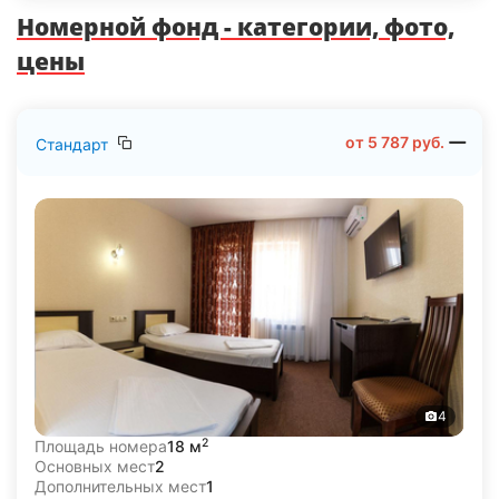
Номерной фонд - категории, фото,
цены
от
5 787
руб.
Стандарт
4
2
Площадь номера
18 м
Основных мест
2
Дополнительных мест
1