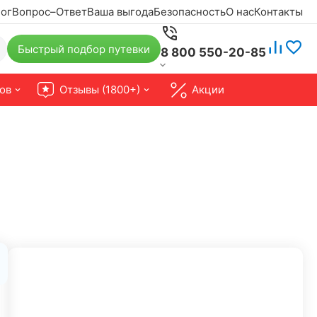
ог
Вопрос–Ответ
Ваша выгода
Безопасность
О нас
Контакты
Быстрый подбор путевки
8 800 550-20-85
ов
Отзывы (1800+)
Акции