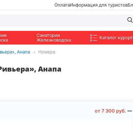
Оплата
Информация для туристов
Бл
рии
Санатории
Каталог курорт
рска
Железноводска
вьера», Анапа
Номера
→
Ривьера», Анапа
от
7 300
руб.