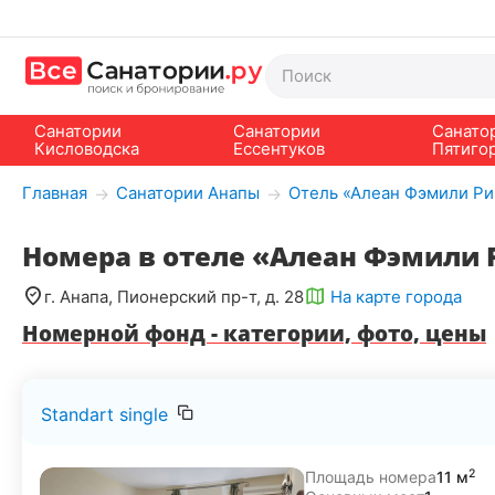
Санатории
Санатории
Санато
Кисловодска
Ессентуков
Пятиго
Главная
Санатории Анапы
Отель «Алеан Фэмили Ри
→
→
Номера в отеле «Алеан Фэмили 
г. Анапа, Пионерский пр-т, д. 28
На карте города
Номерной фонд - категории, фото, цены
Standart single
2
Площадь номера
11 м