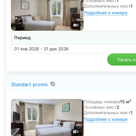
Основных мест
1
Дополнительных мест
1
Подробнее о номере
6
Период
01 янв 2026 - 31 дек 2026
Узнать 
Standart promo
2
Площадь номера
15 м
Основных мест
2
Дополнительных мест
1
Подробнее о номере
4