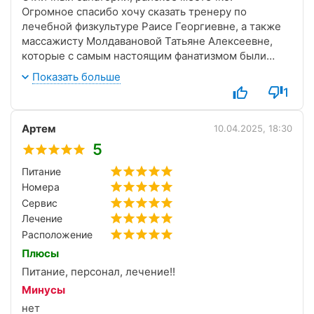
Огромное спасибо хочу сказать тренеру по
лечебной физкультуре Раисе Георгиевне, а также
массажисту Молдавановой Татьяне Алексеевне,
которые с самым настоящим фанатизмом были
заинтересованны в моем излечении и всячески в
Показать больше
этом помогали, другими словами: золотые люди, а
1
не те, которые ради отметки.
На территории все чисто, в номерах уборка
Артем
ежедневная, по столовой тоже все отлично.
10.04.2025, 18:30
В общем-то рекомендую.
5
Питание
Номера
Сервис
Лечение
Расположение
Плюсы
Питание, персонал, лечение!!
Минусы
нет