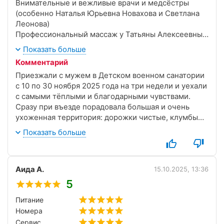
Внимательные и вежливые врачи и медсёстры
(особенно Наталья Юрьевна Новахова и Светлана
Леонова)
Профессиональный массаж у Татьяны Алексеевны
Молдавановой.
Показать больше
Хорошее заказное питание, разнообразное.
Комментарий
Ежедневная уборка в номере.
Приезжали с мужем в Детском военном санатории
с 10 по 30 ноября 2025 года на три недели и уехали
с самыми тёплыми и благодарными чувствами.
Сразу при въезде порадовала большая и очень
ухоженная территория: дорожки чистые, клумбы
даже в ноябре красивые, лавочки в укромных
Показать больше
местах, воздух свежий и чистый. Гуляли каждый
день, и это уже само по себе было приятным
дополнением к лечению.
Аида А.
Персонал везде внимательный и вежливый, а
15.10.2025, 13:36
медицинский — просто на высоте.
5
Питание по заказному меню — хорошее,
Питание
разнообразное, всё свежее и вкусное. Порции
Номера
щедрые, голодными из столовой не уходили ни
разу.
Сервис