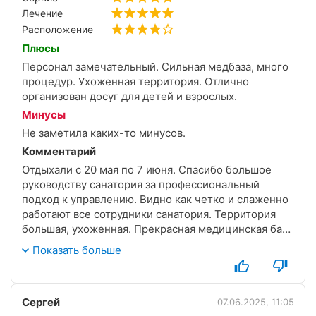
В номере чистота идеальная: влажная уборка
Лечение
каждый день, бельё и полотенца меняли раз в
Расположение
неделю, всё белоснежное и свежее.
Плюсы
Спасибо всему коллективу за такой заботливый и
Персонал замечательный. Сильная медбаза, много
эффективный отдых!
процедур. Ухоженная территория. Отлично
организован досуг для детей и взрослых.
Минусы
Не заметила каких-то минусов.
Комментарий
Отдыхали с 20 мая по 7 июня. Спасибо большое
руководству санатория за профессиональный
подход к управлению. Видно как четко и слаженно
работают все сотрудники санатория. Территория
большая, ухоженная. Прекрасная медицинская база
(много процедур как для взрослых так и для детей).
Показать больше
Огромное количество интерактива для детей- это и
мастер-классы и активности на улице, праздники,
кинотеатр с фильмами и мультфильмами. Игровые
Сергей
комнаты, практически на каждом этаже, для детей
07.06.2025, 11:05