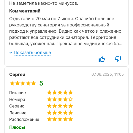
Не заметила каких-то минусов.
Комментарий
Отдыхали с 20 мая по 7 июня. Спасибо большое
руководству санатория за профессиональный
подход к управлению. Видно как четко и слаженно
работают все сотрудники санатория. Территория
большая, ухоженная. Прекрасная медицинская база
(много процедур как для взрослых так и для детей).
Показать больше
Огромное количество интерактива для детей- это и
мастер-классы и активности на улице, праздники,
кинотеатр с фильмами и мультфильмами. Игровые
Сергей
комнаты, практически на каждом этаже, для детей
07.06.2025, 11:05
разных возрастов. Санаторий абсолютно точно
5
создает все условия для отдыха с детьми!
Питание
Номера
Сервис
Лечение
Расположение
Плюсы