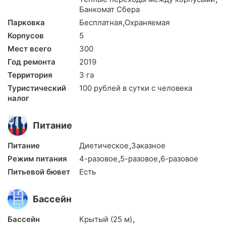
3-местный «Стандарт» (20 м²)
Банкомат Сбера
2-комнатный «Смежный» (35 м²)
Парковка
Бесплатная
,
Охраняемая
2-комнатный «Люкс» (62 м²)
Корпусов
5
Мест всего
300
Досуг
Год ремонта
2019
Досуговая программа тесно связана с лечением.
Территория
3 га
Туристический
100 рублей в сутки с человека
Спортивные занятия:
налог
Тренажерный зал
Теннис
Питание
Бадминтон
Волейбол
Питание
Диетическое
,
Заказное
Прокат велосипедов
Режим питания
4-разовое
,
5-разовое
,
6-разовое
Скандинавская ходьба
Питьевой бювет
Есть
Утренняя зарядка на свежем воздухе (в теплое
время года)
Бассейн
Спортивные игры и турниры на универсальной
площадке
Бассейн
Крытый (25 м)
,