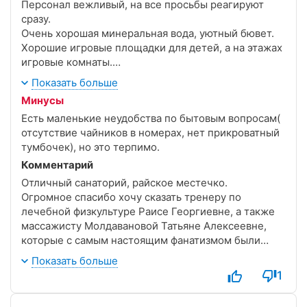
Персонал вежливый, на все просьбы реагируют
сразу.
Очень хорошая минеральная вода, уютный бювет.
Хорошие игровые площадки для детей, а на этажах
игровые комнаты.
Досуг для детей и взрослых организован хорошо.
Показать больше
Минусы
Есть маленькие неудобства по бытовым вопросам(
отсутствие чайников в номерах, нет прикроватный
тумбочек), но это терпимо.
Комментарий
Отличный санаторий, райское местечко.
Огромное спасибо хочу сказать тренеру по
лечебной физкультуре Раисе Георгиевне, а также
массажисту Молдавановой Татьяне Алексеевне,
которые с самым настоящим фанатизмом были
заинтересованны в моем излечении и всячески в
Показать больше
этом помогали, другими словами: золотые люди, а
1
не те, которые ради отметки.
На территории все чисто, в номерах уборка