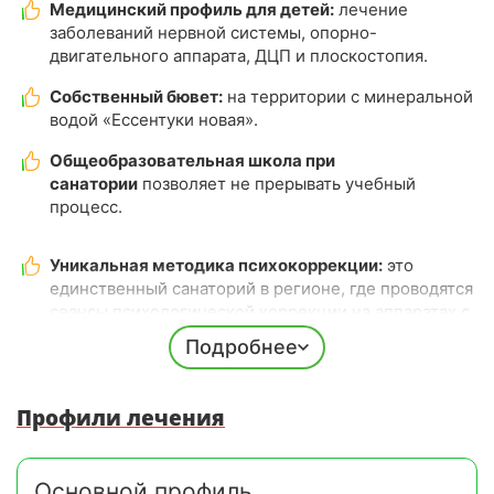
Медицинский профиль для детей:
лечение
заболеваний нервной системы, опорно-
двигательного аппарата, ДЦП и плоскостопия.
Собственный бювет:
на территории с минеральной
водой «Ессентуки новая».
Общеобразовательная школа при
санатории
позволяет не прерывать учебный
процесс.
Уникальная методика психокоррекции:
это
единственный санаторий в регионе, где проводятся
сеансы психологической коррекции на аппаратах с
биологической обратной связью под руководством
Подробнее
клинического психолога.
Разнообразный детский досуг:
для детей разных
Профили лечения
возрастов оборудованы игровые площадки и
комнаты, где с ними занимаются
квалифицированные воспитатели.
Основной профиль