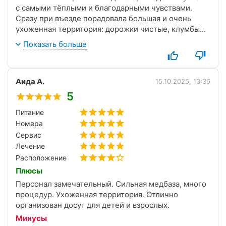
с самыми тёплыми и благодарными чувствами.
Сразу при въезде порадовала большая и очень
ухоженная территория: дорожки чистые, клумбы
даже в ноябре красивые, лавочки в укромных
Показать больше
местах, воздух свежий и чистый. Гуляли каждый
день, и это уже само по себе было приятным
дополнением к лечению.
Аида А.
Персонал везде внимательный и вежливый, а
15.10.2025, 13:36
медицинский — просто на высоте.
5
Питание по заказному меню — хорошее,
Питание
разнообразное, всё свежее и вкусное. Порции
Номера
щедрые, голодными из столовой не уходили ни
разу.
Сервис
В номере чистота идеальная: влажная уборка
Лечение
каждый день, бельё и полотенца меняли раз в
Расположение
неделю, всё белоснежное и свежее.
Плюсы
Спасибо всему коллективу за такой заботливый и
Персонал замечательный. Сильная медбаза, много
эффективный отдых!
процедур. Ухоженная территория. Отлично
организован досуг для детей и взрослых.
Минусы