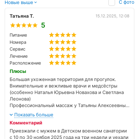
С фото
Новые выше
Татьяна Т.
15.12.2025, 12:08
5
Питание
Номера
Сервис
Лечение
Расположение
Плюсы
Большая ухоженная территория для прогулок.
Внимательные и вежливые врачи и медсёстры
(особенно Наталья Юрьевна Новахова и Светлана
Леонова)
Профессиональный массаж у Татьяны Алексеевны
Молдавановой.
Показать больше
Хорошее заказное питание, разнообразное.
Комментарий
Ежедневная уборка в номере.
Приезжали с мужем в Детском военном санатории
с 10 по 30 ноября 2025 года на три недели и уехали