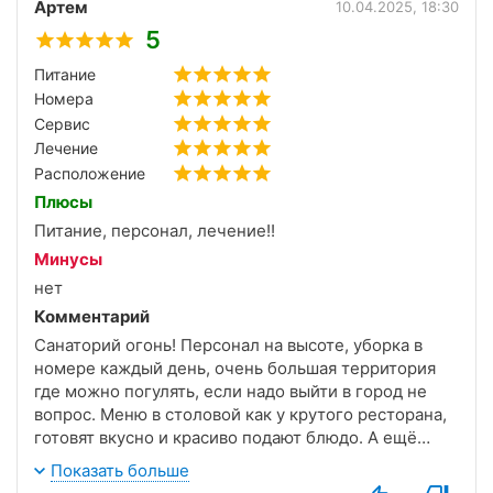
Артем
ежедневная, по столовой тоже все отлично.
10.04.2025, 18:30
В общем-то рекомендую.
5
Питание
Номера
Сервис
Лечение
Расположение
Плюсы
Питание, персонал, лечение!!
Минусы
нет
Комментарий
Санаторий огонь! Персонал на высоте, уборка в
номере каждый день, очень большая территория
где можно погулять, если надо выйти в город не
вопрос. Меню в столовой как у крутого ресторана,
готовят вкусно и красиво подают блюдо. А ещё
можно ездить в туры, это вообще не забываемые
Показать больше
события. В общем я ставлю персоналу 10 звезд и