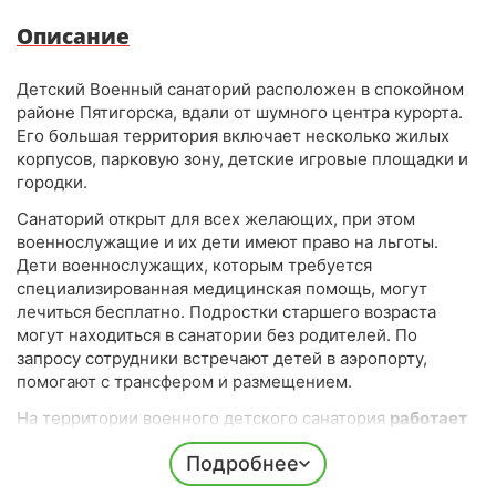
Похудение
Описание
Сердечно-сосудистая система
Урология
Детский Военный санаторий расположен в спокойном
Эндокринная система
районе Пятигорска, вдали от шумного центра курорта.
Его большая территория включает несколько жилых
корпусов, парковую зону, детские игровые площадки и
городки.
Сопутствующий профиль
Санаторий открыт для всех желающих, при этом
военнослужащие и их дети имеют право на льготы.
Оздоровление
Дети военнослужащих, которым требуется
специализированная медицинская помощь, могут
лечиться бесплатно. Подростки старшего возраста
могут находиться в санатории без родителей. По
запросу сотрудники встречают детей в аэропорту,
помогают с трансфером и размещением.
На территории военного детского санатория
работает
школа
, где дети изучают все основные предметы.
Это
Подробнее
позволяет не прерывать обучение во время курса
лечения.