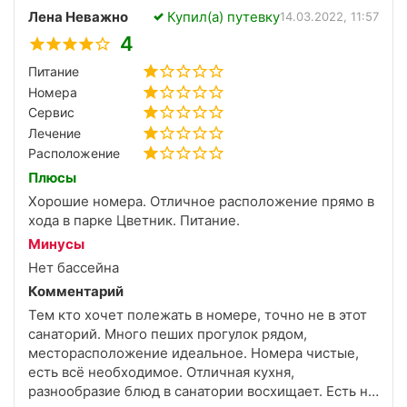
Лена Неважно
Купил(а) путевку
правда люксы с замечательным видом из окна.
14.03.2022, 11:57
Кухня и лечение хорошие. Персонал внимательный.
4
Питание
Номера
Сервис
Лечение
Расположение
Плюсы
Хорошие номера. Отличное расположение прямо в
хода в парке Цветник. Питание.
Минусы
Нет бассейна
Комментарий
Тем кто хочет полежать в номере, точно не в этот
санаторий. Много пеших прогулок рядом,
месторасположение идеальное. Номера чистые,
есть всё необходимое. Отличная кухня,
разнообразие блюд в санатории восхищает. Есть не