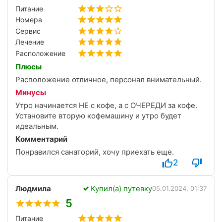
Питание
Расположение санатория в городе просто
Номера
прекрасное. Всё в шаговой доступности - парк,
бюветы, магазины, аптеки. Гуляла каждый день,
Сервис
дышала свежим воздухом, и это стало лучшим
Лечение
дополнением к лечению. Удобно и тем, кто
Расположение
приезжает на машине, и тем, кто любит пешие
Плюсы
прогулки.
Расположение отличное, персонал внимательный.
Врач Аванесов Самвел Юрьевич – профессионал
Минусы
высочайшего уровня. Очень внимательный, всё
объясняет, регулирует давление и температуру так,
Утро начинается НЕ с кофе, а с ОЧЕРЕДИ за кофе.
чтобы было максимально комфортно и эффективно.
Установите вторую кофемашину и утро будет
После каждого сеанса чувствовала, как уходит
идеальным.
напряжение из мышц, улучшается
Комментарий
кровообращение, появляется лёгкость во всём
Понравился санаторий, хочу приехать еще.
теле.
2
Людмила
Купил(а) путевку
05.01.2024, 01:37
5
Питание