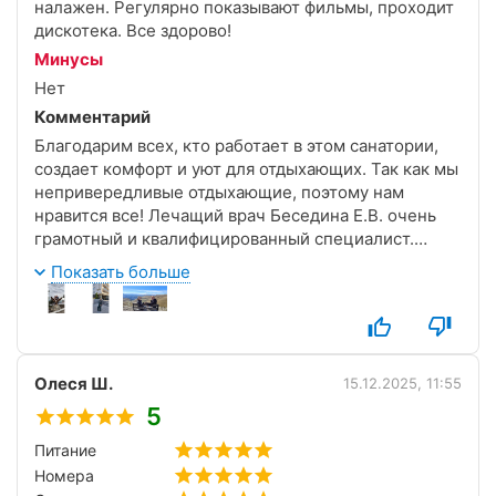
налажен. Регулярно показывают фильмы, проходит
дискотека. Все здорово!
Минусы
Нет
Комментарий
Благодарим всех, кто работает в этом санатории,
создает комфорт и уют для отдыхающих. Так как мы
непривередливые отдыхающие, поэтому нам
нравится все! Лечащий врач Беседина Е.В. очень
грамотный и квалифицированный специалист.
Младший мед.персонал на процедурах очень
Показать больше
квалифицированный и доброжелательный. Сфера
обслуживания так же на высоте. В столовой кормят
вкусно и разнообразно. Официанты, которые
обслуживали наш стол Анжелика и Надежда
настоящие умнички! Намеренны приехать сюда
Олеся Ш.
15.12.2025, 11:55
вновь.
5
Питание
Номера