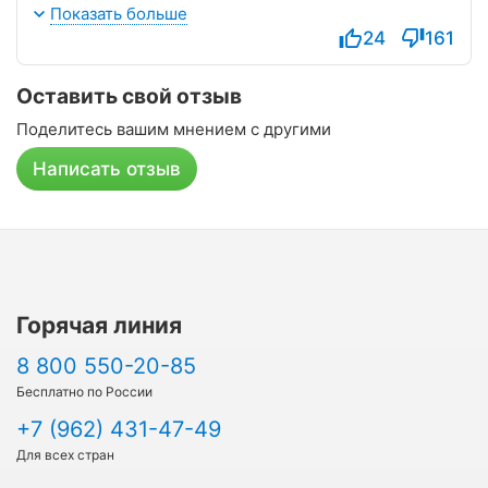
только паровые блюда, но и жареные, запеченые.
Показать больше
Фрукты каждый день. Есть молочные продукты.
24
161
Заказ блюд из предложенных - очень удобно.
Огромное спасибо всему медперсоналу санатория.
Оставить свой отзыв
Девочки просто умницы! Техперсонал очень
вежливый!
Поделитесь вашим мнением с другими
Написать отзыв
Горячая линия
8 800 550-20-85
Бесплатно по России
+7 (962) 431-47-49
Для всех стран