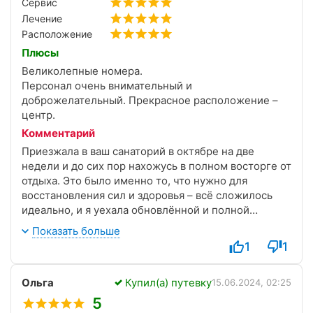
Сервис
Лечение
Расположение
Плюсы
Великолепные номера.
Персонал очень внимательный и
доброжелательный. Прекрасное расположение –
центр.
Комментарий
Приезжала в ваш санаторий в октябре на две
недели и до сих пор нахожусь в полном восторге от
отдыха. Это было именно то, что нужно для
восстановления сил и здоровья – всё сложилось
идеально, и я уехала обновлённой и полной
энергии.
Показать больше
Номера просторные, светлые, после свежего
1
1
ремонта, с удобной мебелью и всем необходимым.
Чистота идеальная, уборка ежедневная и очень
Ольга
Купил(а) путевку
аккуратная. Горничные, официанты, сотрудники
15.06.2024, 02:25
ресепшена - все приветливые, внимательные,
5
всегда готовы помочь с улыбкой и добрым словом.