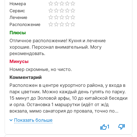
Номера
Сервис
Лечение
Расположение
Плюсы
Отличное расположение! Кухня и лечение
хорошие. Персонал внимательный. Могу
рекомендовать.
Минусы
Номер скромные, но чисто.
Комментарий
Расположен в центре курортного района, у входа в
парк цветник. Можно каждый день гулять по парку.
15 минут до Эоловой арфы, 10 до китайской беседки
и орла. Остановка 1 маршрутки (идёт от ж/д
вокзала, мимо санатория до провала, точно по
расписанию) у входа в главный корпус. У входа во
Показать больше
второй корпус находится памятник М. Ю.
1
Лермонтову, недалеко музей-усадьба. Номера
стандартные, ничего сверх комфортного не ждите,