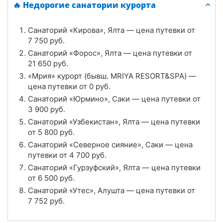
🔥 Недорогие санатории курорта
Цена в сутки
от
6 500
руб.
Санаторий «Кирова», Ялта — цена путевки от
4.3
Рейтинг
7 750
руб.
Санаторий «Форос», Ялта — цена путевки от
Отзывы
3 отзывов
21 650
руб.
«Мрия» курорт (бывш. MRIYA RESORT&SPA) —
Санаторий «Кирова», Ялта
цена путевки от
0
руб.
Цена в сутки
Санаторий «Юрмино», Саки — цена путевки от
от
7 750
руб.
3 900
руб.
5.0
Рейтинг
Санаторий «Узбекистан», Ялта — цена путевки
от
5 800
руб.
Отзывы
3 отзывов
Санаторий «Северное сияние», Саки — цена
путевки от
4 700
руб.
Санаторий «Узбекистан», Ялта
Санаторий «Гурзуфский», Ялта — цена путевки
от
6 500
руб.
Цена в сутки
от
5 800
руб.
Санаторий «Утес», Алушта — цена путевки от
7 752
руб.
4.7
Рейтинг