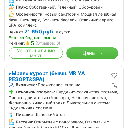
Пляж:
Собственный, Галечный, Оборудован
Особенности:
Новый санаторий, Мощная лечебная
база, Свой парк, Большой бассейн, Отличный сервис,
SPA-комплекс
21 650
руб.
цена от
в сутки
Есть свободные номера
5
Рейтинг:
(Отзывов: 3)
Узнать наличие
Цены
мест
«Мрия» курорт (бывш. MRIYA
Высокий рейтинг
RESORT&SPA)
Включено:
Проживание, питание
Основной профиль:
Сердечно-сосудистая система,
Опорно-двигательный аппарат, Нервная система,
Желудочно-кишечный тракт, Дыхательная система,
Эндокринная система
Питание:
Шведский стол
Бассейн:
Открытый с подогревом, Открытый с
морской водой, Крытый (25 м), Вода пресная