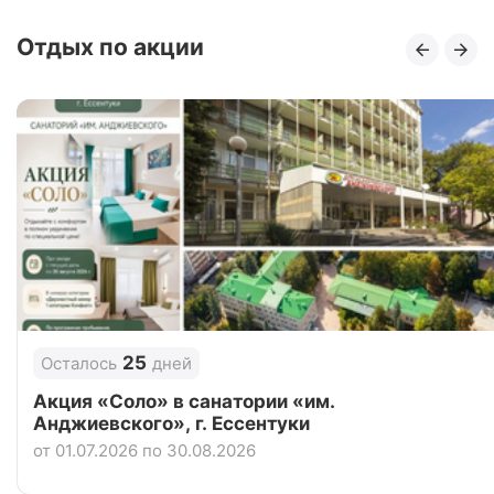
Отзывы
3 отзывов
Отдых по акции
Санаторий «Форос», Ялта
Цена в сутки
от
21 650
руб.
5.0
Рейтинг
Отзывы
3 отзывов
«Мрия» курорт (бывш. MRIYA RESORT&SPA)
Цена в сутки
от
0
руб.
5.0
Рейтинг
25
Осталось
дней
Отзывы
1 отзывов
Акция «Соло» в санатории «им.
Анджиевского», г. Ессентуки
от 01.07.2026 по 30.08.2026