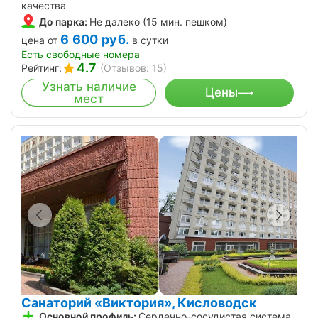
качества
До парка:
Не далеко (15 мин. пешком)
6 600
руб.
цена от
в сутки
Есть свободные номера
4.7
Рейтинг:
(Отзывов: 15)
Узнать наличие
Цены
мест
Санаторий «Виктория», Кисловодск
Основной профиль:
Сердечно-сосудистая система,