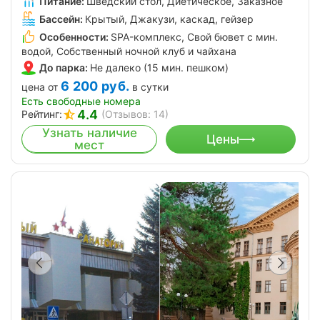
Питание:
Шведский стол, Диетическое, Заказное
Бассейн:
Крытый, Джакузи, каскад, гейзер
Особенности:
SPA-комплекс, Свой бювет с мин.
водой, Собственный ночной клуб и чайхана
До парка:
Не далеко (15 мин. пешком)
6 200
руб.
цена от
в сутки
Есть свободные номера
4.4
Рейтинг:
(Отзывов: 14)
Узнать наличие
Цены
мест