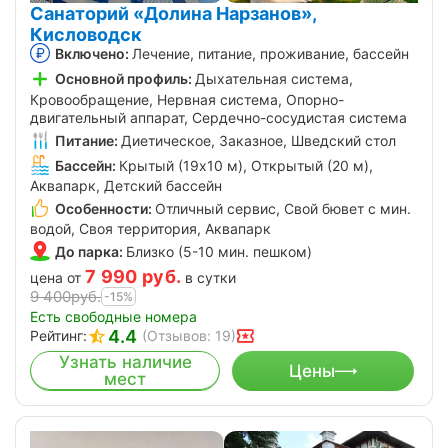
Санаторий «Долина Нарзанов»,
Кисловодск
Включено:
Лечение, питание, проживание, бассейн
Основной профиль:
Дыхательная система,
Кровообращение, Нервная система, Опорно-
двигательный аппарат, Сердечно-сосудистая система
Питание:
Диетическое, Заказное, Шведский стол
Бассейн:
Крытый (19х10 м), Открытый (20 м),
Аквапарк, Детский бассейн
Особенности:
Отличный сервис, Свой бювет с мин.
водой, Своя территория, Аквапарк
До парка:
Близко (5-10 мин. пешком)
7 990
руб.
цена от
в сутки
9 400
руб.
-15%
Есть свободные номера
4.4
Рейтинг:
(Отзывов: 19)
Узнать наличие
Цены
мест