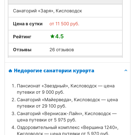
Санаторий «Заря», Кисловодск
Цена в сутки
от
11 500
руб.
4.5
Рейтинг
Отзывы
26 отзывов
Санаторий «Кавказ», Кисловодск
🔥 Недорогие санатории курорта
Цена в сутки
от
5 600
руб.
Пансионат «Звездный», Кисловодск — цена
4.1
Рейтинг
путевки от
9 000
руб.
Санаторий «Майерведа», Кисловодск — цена
Отзывы
23 отзывов
путевки от
29 100
руб.
Санаторий «Вернисаж-Лайн», Кисловодск —
Санаторий «Орджоникидзе», Кисловодск
цена путевки от
5 975
руб.
Цена в сутки
Оздоровительный комплекс «Вершина 1240»,
от
7 400
руб.
Кисловодск — цена путевки от
5 970
руб.