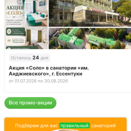
Цена в сутки
от
6 500
руб.
4.0
Рейтинг
Отзывы
11 отзывов
Санаторий «Вилла Арнест», Кисловодск
24
Осталось
дня
Цена в сутки
от
8 200
руб.
Акция «Соло» в санатории «им.
Анджиевского», г. Ессентуки
4.9
Рейтинг
от 01.07.2026 по 30.08.2026
Отзывы
13 отзывов
Санаторий «Солнечный», Кисловодск
Все промо-акции
Цена в сутки
от
9 950
руб.
4.8
Подберем для вас
правильный
санаторий
Рейтинг