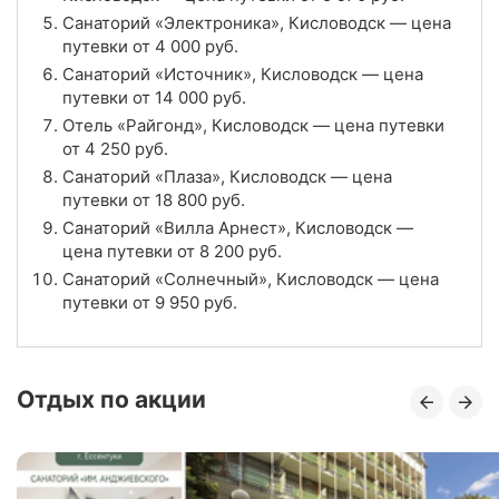
3.5
Рейтинг
Санаторий «Электроника», Кисловодск — цена
путевки от
4 000
руб.
Отзывы
10 отзывов
Санаторий «Источник», Кисловодск — цена
путевки от
14 000
руб.
Санаторий «Москва», Кисловодск
Отель «Райгонд», Кисловодск — цена путевки
от
4 250
руб.
Цена в сутки
от
4 400
руб.
Санаторий «Плаза», Кисловодск — цена
путевки от
18 800
руб.
4.4
Рейтинг
Санаторий «Вилла Арнест», Кисловодск —
цена путевки от
8 200
руб.
Отзывы
44 отзывов
Санаторий «Солнечный», Кисловодск — цена
путевки от
9 950
руб.
Санаторий «Кругозор», Кисловодск
Цена в сутки
от
6 600
руб.
Отдых по акции
4.7
Рейтинг
Отзывы
15 отзывов
Санаторий «Горького», Кисловодск