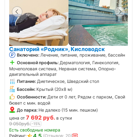
Санаторий «Родник», Кисловодск
Включено:
Лечение, питание, проживание, бассейн
Основной профиль:
Дерматология, Гинекология,
Мочеполовая система, Нервная система, Опорно-
двигательный аппарат
Питание:
Диетическое, Шведский стол
Бассейн:
Крытый (20х8 м)
Особенности:
Дети от 0 лет, Рядом с парком, Свой
бювет с мин. водой
До парка:
Не далеко (15 мин. пешком)
7 692
руб.
цена от
в сутки
9 050
руб.
-15%
Есть свободные номера
4.5
Рейтинг:
(Отзывов: 20)