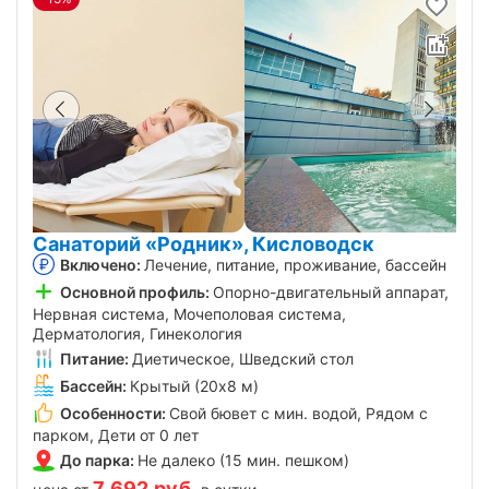
санатория мягко налаживает обмен веществ и
работу желудочно-кишечного тракта.
Условия программы
Программа доступна для бронирования на срок от 3
дней.
Категория «стандарт» с балконом — только
двухместное размещение.
Медицинские процедуры в стоимость не входят.
Санаторий «Родник», Кисловодск
Включено:
Лечение, питание, проживание, бассейн
Основной профиль:
Опорно-двигательный аппарат,
Нервная система, Мочеполовая система,
Дерматология, Гинекология
Питание:
Диетическое, Шведский стол
Бассейн:
Крытый (20х8 м)
Особенности:
Свой бювет с мин. водой, Рядом с
парком, Дети от 0 лет
До парка:
Не далеко (15 мин. пешком)
7 692
руб.