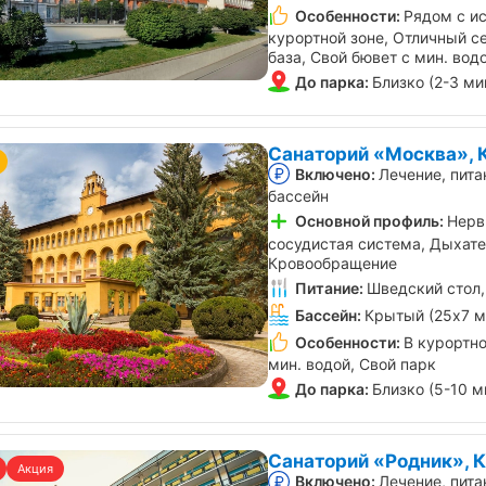
Особенности:
Рядом с ис
курортной зоне, Отличный с
база, Свой бювет с мин. вод
До парка:
Близко (2-3 ми
Санаторий «Москва», 
Включено:
Лечение, пита
бассейн
Основной профиль:
Нерв
сосудистая система, Дыхате
Кровообращение
Питание:
Шведский стол,
Бассейн:
Крытый (25х7 м
Особенности:
В курортно
мин. водой, Свой парк
До парка:
Близко (5-10 м
Санаторий «Родник», 
Акция
Включено:
Лечение, пита