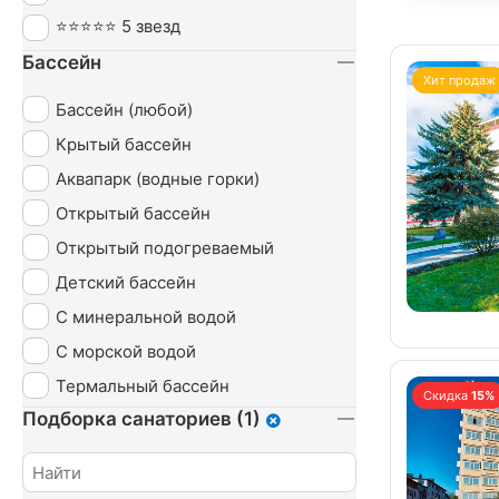
Похудение
⭐⭐⭐⭐⭐ 5 звезд
Пульмонология
Бассейн
Сердечно-сосудистая система
Хит продаж
Бассейн (любой)
СПА (SPA)
Крытый бассейн
Урология
Аквапарк (водные горки)
Чекап
Открытый бассейн
Эндокринная система
Открытый подогреваемый
Детский бассейн
С минеральной водой
С морской водой
Термальный бассейн
Скидка
15%
Подборка санаториев (1)