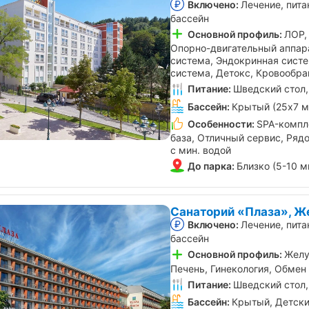
Включено:
Лечение, пита
бассейн
Основной профиль:
ЛОР,
Опорно-двигательный аппар
система, Эндокринная сист
система, Детокс, Кровообр
Питание:
Шведский стол,
Бассейн:
Крытый (25х7 м
Особенности:
SPA-компл
база, Отличный сервис, Ряд
с мин. водой
До парка:
Близко (5-10 м
Санаторий «Плаза», Ж
Включено:
Лечение, пита
бассейн
Основной профиль:
Желу
Печень, Гинекология, Обмен
Питание:
Шведский стол,
Бассейн:
Крытый, Детски