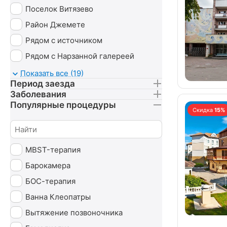
Поселок Витязево
Район Джемете
Рядом с источником
Рядом с Нарзанной галереей
Рядом с озером
Показать все (19)
Период заезда
Рядом с озером «Провал»
Заболевания
Рядом с парком
Популярные процедуры
Скидка
15%
Рядом с рекой
У моря
MBST-терапия
В горах
Барокамера
КБР
БОС-терапия
Западный берег Крыма
Ванна Клеопатры
Южный берег Крыма
Вытяжение позвоночника