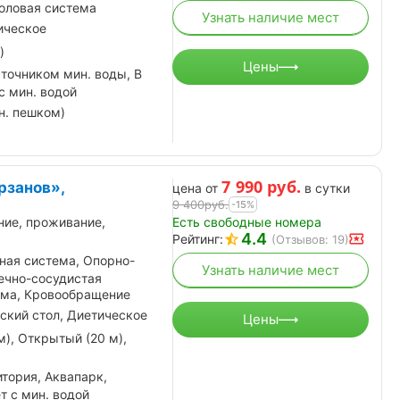
половая система
Узнать наличие мест
ическое
)
Цены
точником мин. воды, В
с мин. водой
н. пешком)
7 990
руб.
рзанов»,
цена от
в сутки
9 400
руб.
-15%
Есть свободные номера
ние, проживание,
4.4
Рейтинг:
(Отзывов: 19)
ная система, Опорно-
Узнать наличие мест
ечно-сосудистая
ема, Кровообращение
ский стол, Диетическое
Цены
м), Открытый (20 м),
тория, Аквапарк,
т с мин. водой