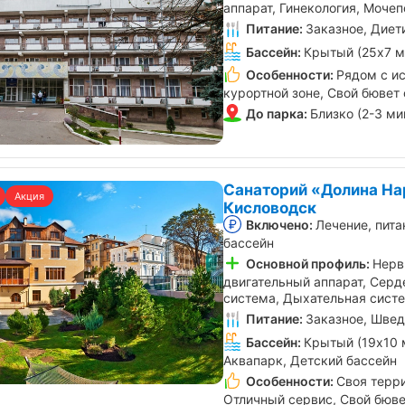
аппарат, Гинекология, Моче
Питание:
Заказное, Диет
Бассейн:
Крытый (25х7 м
Особенности:
Рядом с ис
курортной зоне, Свой бювет 
До парка:
Близко (2-3 ми
Санаторий «Долина На
Акция
Кисловодск
Включено:
Лечение, пита
бассейн
Основной профиль:
Нерв
двигательный аппарат, Серд
система, Дыхательная сист
Питание:
Заказное, Швед
Бассейн:
Крытый (19х10 
Аквапарк, Детский бассейн
Особенности:
Своя терри
Отличный сервис, Свой бюве