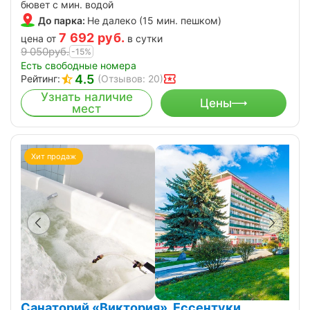
бювет с мин. водой
До парка:
Не далеко (15 мин. пешком)
7 692
руб.
цена от
в сутки
9 050
руб.
-15%
Есть свободные номера
4.5
Рейтинг:
(Отзывов: 20)
Узнать наличие
Цены
мест
Хит продаж
Санаторий «Виктория», Ессентуки