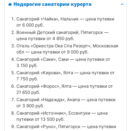
Ключ
🔥 Недорогие санатории курорта
Цена в сутки
от
7 800
руб.
Санаторий «Чайка», Нальчик — цена путевки
от
6 000
руб.
4.5
Рейтинг
Военный Детский санаторий, Пятигорск —
цена путевки от
4 850
руб.
Отзывы
4 отзывов
Отель «Оркестра Ока Спа Резорт», Московская
обл — цена путевки от
9 000
руб.
Санаторий «Звездный», Горячий Ключ
Санаторий «Саки», Саки — цена путевки от
Цена в сутки
3 150
руб.
от
6 000
руб.
Санаторий «Кирова», Ялта — цена путевки от
4.8
Рейтинг
7 750
руб.
Санаторий «Форос», Ялта — цена путевки от
Отзывы
5 отзывов
21 650
руб.
Санаторий «Надежда», Анапа — цена путевки
Отель «Оркестра Ока Спа Резорт»,
от
3 900
руб.
Московская обл
Санаторий «Источник», Ессентуки — цена
путевки от
13 500
руб.
Цена в сутки
от
9 000
руб.
Санаторий «Руно», Пятигорск — цена путевки