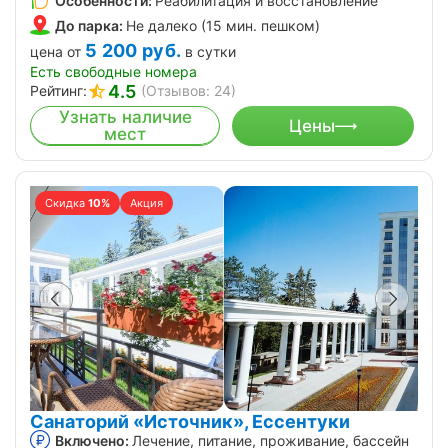
Особенности:
Реабилитация и восстановление
До парка:
Не далеко (15 мин. пешком)
5 200
руб.
цена от
в сутки
Есть свободные номера
4.5
Рейтинг:
(Отзывов: 24)
Узнать наличие
Цены
мест
Скидка
10%
Акция
Санаторий «Источник», Ессентуки
Включено:
Лечение, питание, проживание, бассейн