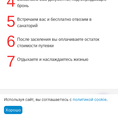
4
бронь
5
Встречаем вас и бесплатно отвозим в
санаторий
6
После заселения вы оплачиваете остаток
стоимости путевки
7
Отдыхаете и наслаждаетесь жизнью
Используя сайт, вы соглашаетесь с
политикой cookie
.
Хорошо
Подбор путевки
Горячая линия
Мы на связи
Меню