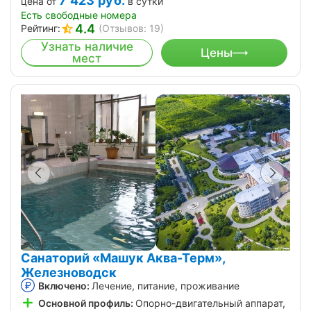
7 423
руб.
цена от
в сутки
Есть свободные номера
4.4
Рейтинг:
(Отзывов: 19)
Узнать наличие
Цены
мест
Санаторий «Машук Аква-Терм»,
Железноводск
Включено:
Лечение, питание, проживание
Основной профиль:
Опорно-двигательный аппарат,