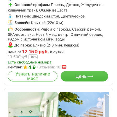
Основной профиль:
Печень, Детокс, Желудочно-
кишечный тракт, Обмен веществ
Питание:
Шведский стол, Диетическое
Бассейн:
Крытый (22х10 м)
Особенности:
Рядом с парком, Свежий ремонт,
SPA-комплекс, Новый мед. центр, Отличный сервис,
Рядом с источником мин. воды
До парка:
Близко (2-3 мин. пешком)
12 150
руб.
цена от
в сутки
13 500
руб.
-10%
Есть свободные номера
4.9
Рейтинг:
(Отзывов: 16)
Узнать наличие
Цены
мест