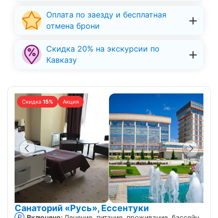
Оплата по заезду и бесплатная
отмена брони
Скидка 20% на экскурсии по
Кавказу
Скидка
15%
Акция
Санаторий «Русь», Ессентуки
Включено:
Лечение, питание, проживание, бассейн