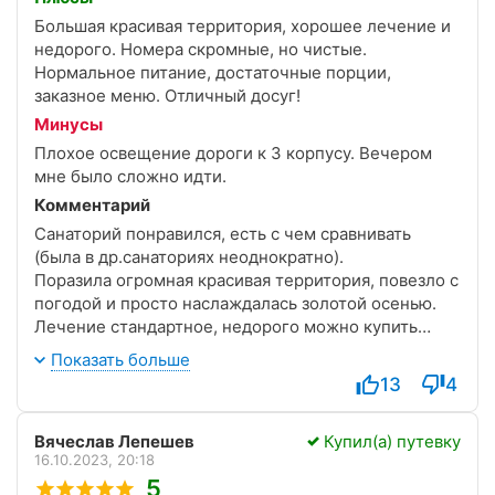
Большая красивая территория, хорошее лечение и
недорого. Номера скромные, но чистые.
Нормальное питание, достаточные порции,
заказное меню. Отличный досуг!
Минусы
Плохое освещение дороги к 3 корпусу. Вечером
мне было сложно идти.
Комментарий
Санаторий понравился, есть с чем сравнивать
(была в др.санаториях неоднократно).
Поразила огромная красивая территория, повезло с
погодой и просто наслаждалась золотой осенью.
Лечение стандартное, недорого можно купить
дополнительные процедуры.
Показать больше
В корпусах чисто, тихо, очередей на процедуры не
13
4
было, время процедур удобно подобрано,
медперсонал приветливый. Очень понравился
Вячеслав Лепешев
Купил(а) путевку
бассейн, теплая вода, немного народу, посещение
16.10.2023, 20:18
в удобное время. Номера небольшие, но все
5
необходимое есть