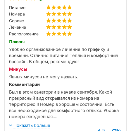
(телевизор, холодильник, чайник, шкаф, полки) то
Питание
что санузел и ванная комната на 2 номера
Номера
совершенно не напрягало, жили с соседями
Сервис
дружно, уборка ежедневная кроме выходного дня.
Лечение
Питание нормальное, порции достаточные, меню
Расположение
заказное, мне все было вкусно. Единственное что
напрягало особенно к концу заезда, это то, что
Плюсы
далеко расположен 3 корпус и очень плохое
Удобно организованное лечение по графику и
освещение вечером дороги к корпусу. И мало было
времени. Отлично питание! Тёплый и комфортный
танцевальных вечеров – 2 раза в неделю (я
бассейн. В общем, рекомендую!
любитель потанцевать). Культмассовая работа
Минусы
неплохая, были 2 экскурсии на мой заезд, 2
Явных минусов не могу назвать.
концерта и часто кинофильмы, встречи с
Комментарий
интересными людьми, недалеко есть автобусная
остановка для поездки в город. Если повезет с
Был в этом санатории в начале сентября. Какой
соседкой, то отдых будет замечательный.
прекрасный вид открывался из номера на
территорию!!! Номер в хорошем состоянии. Есть
все необходимое для комфортного отдыха. Уборка
номера ежедневная.
Отдельное спасибо персоналу за предоставленное
Показать больше
лечение. Очень удобно все организовано, по