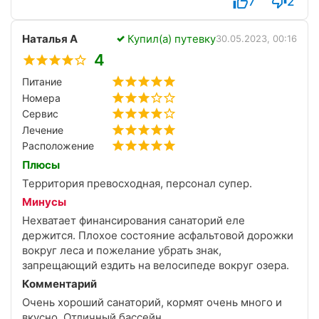
7
2
графику и времени. Остается только ходить и
получать удовольствие от лечения. Также
Наталья А
Купил(а) путевку
отдельное спасибо за массаж шейно-воротниковой
30.05.2023, 00:16
зоны. Восстановлена подвижность шеи, снято
4
напряжение с плеч.
Питание
Питание в столовой отлично сбалансировано и
Номера
вполне хватало мне крупному мужчине.
Территория санатория очень чистая, ухоженная и
Сервис
большая. Есть где погулять и подышать свежим
Лечение
лесным воздухом.
Расположение
Отдельное удовольствие - посещение бассейна
Плюсы
перед сном. Вода тëплая, комфортная, хорошо
Территория превосходная, персонал супер.
расслабляет позвоночник.
Минусы
Всем советую отдохнуть в данном санатории.
Лично я обязательно приеду еще.
Нехватает финансирования санаторий еле
держится. Плохое состояние асфальтовой дорожки
вокруг леса и пожелание убрать знак,
запрещающий ездить на велосипеде вокруг озера.
Комментарий
Очень хороший санаторий, кормят очень много и
вкусно. Отличный бассейн.