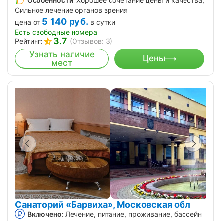
Особенности:
Хорошее сочетание цены и качества,
Сильное лечение органов зрения
5 140
руб.
цена от
в сутки
Есть свободные номера
3.7
Рейтинг:
(Отзывов: 3)
Узнать наличие
Цены
мест
Санаторий «Барвиха», Московская обл
Включено:
Лечение, питание, проживание, бассейн