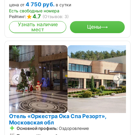
4 750
руб.
цена от
в сутки
Есть свободные номера
4.7
Рейтинг:
(Отзывов: 3)
Узнать наличие
Цены
мест
Отель «Оркестра Ока Спа Резорт»,
Московская обл
Основной профиль:
Оздоровление