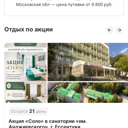
Московская обл — цена путевки от
4.3
9 800
руб.
Рейтинг
Отзывы
3 отзывов
Отдых по акции
Санаторий «Виктория», Московская обл
Цена в сутки
от
5 500
руб.
4.0
Рейтинг
Отзывы
3 отзывов
Санаторий «Ерино», Московская обл
Цена в сутки
от
10 200
руб.
4.3
Рейтинг
21
Остался
день
Отзывы
4 отзывов
Акция «Соло» в санатории «им.
Анджиевского», г. Ессентуки
Санаторий «Ревиталь Парк», Московская обл