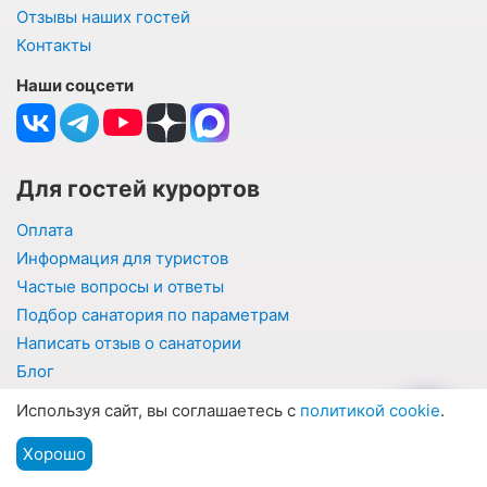
Отзывы наших гостей
Контакты
Наши соцсети
Для гостей курортов
Оплата
Информация для туристов
Частые вопросы и ответы
Подбор санатория по параметрам
Написать отзыв о санатории
Блог
Ваша выгода
Используя сайт, вы соглашаетесь с
политикой cookie
.
Хорошо
Подбор путевки
Сайт ВсеСанатории.ру
Мы на связи
Меню