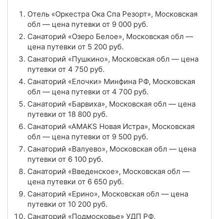
Отель «Оркестра Ока Спа Резорт», Московская
Цена в сутки
от
8 625
руб.
обл — цена путевки от
9 000
руб.
Санаторий «Озеро Белое», Московская обл —
3.7
Рейтинг
цена путевки от
5 200
руб.
Санаторий «Пушкино», Московская обл — цена
Отзывы
3 отзывов
путевки от
4 750
руб.
Санаторий «Подмосковье» УДП РФ,
Санаторий «Елочки» Минфина РФ, Московская
Московская обл
обл — цена путевки от
4 700
руб.
Санаторий «Барвиха», Московская обл — цена
Цена в сутки
от
9 800
руб.
путевки от
18 800
руб.
Санаторий «АMAKS Новая Истра», Московская
4.0
Рейтинг
обл — цена путевки от
9 500
руб.
Санаторий «Валуево», Московская обл — цена
Отзывы
5 отзывов
путевки от
6 100
руб.
Санаторий «Введенское», Московская обл —
Санаторий «АMAKS Новая Истра», Московская
цена путевки от
6 650
руб.
обл
Санаторий «Ерино», Московская обл — цена
путевки от
10 200
руб.
Цена в сутки
от
9 500
руб.
Санаторий «Подмосковье» УДП РФ,