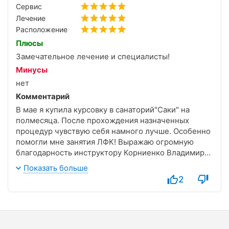
Сервис
Лечение
Расположение
Плюсы
Замечательное лечение и специалисты!
Минусы
нет
Комментарий
В мае я купила курсовку в санаторий"Саки" на
полмесяца. После прохождения назначенных
процедур чувствую себя намного лучше. Особенно
помогли мне занятия ЛФК! Выражаю огромную
благодарность инструктору Корниенко Владимиру
Ивановичу!!! Восхищена его профессионализмом,
Показать больше
умением оценить глубину проблемы и подобрать
2
оптимальную нагрузку!!! Буквально после второго
занятия скорректировался ТБС!!! Я теперь знаю, в
каком направлении работать со своим
позвоночником!!! Это та самая "удочка, а не рыба"!!!
Пока я лежала на физиопроцедурах в кабинете N11,