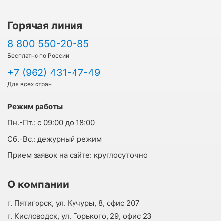
невольно слушала и восхищалась речью и манерой
общения с пациентами медсестры Зиночки!!!! Это
Горячая линия
талант психолога!!! Спасибо огромное! Я ещё
приеду!!! Друзьям рассказала, они тоже
8 800 550-20-85
запланировали поправить здоровье в "Саки"!!!!
Бесплатно по России
+7 (962) 431-47-49
Для всех стран
Режим работы
Пн.-Пт.:
с 09:00 до 18:00
Cб.-Вс.:
дежурный режим
Прием заявок на сайте:
круглосуточно
О компании
г. Пятигорск, ул. Кучуры, 8, офис 207
г. Кисловодск, ул. Горького, 29, офис 23