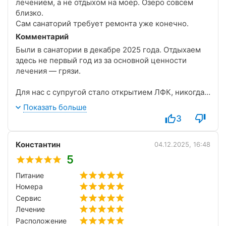
лечением, а не отдыхом на моер. Озеро совсем
близко.
Сам санаторий требует ремонта уже конечно.
Комментарий
Были в санатории в декабре 2025 года. Отдыхаем
здесь не первый год из за основной ценности
лечения — грязи.
Для нас с супругой стало открытием ЛФК, никогда
мы не посещали, считали тратой времени. Но в этот
Показать больше
раз решили пробно посетить и насколько же
3
велико было наше удивление! Владимир
профессионал, мастер своего дела. Наши суставы
Константин
получили новую жизнь, мы не пропустили ни
04.12.2025, 16:48
одного занятия и считаем ЛФК под управлением
5
Владимира полезной полноценной процедурой.
Питание
Номера
Что касается проживания, есть момент, что разные
корпуса принадлежат разным владельцам. Мы
Сервис
останавливались в Восточном, старенький корпус,
Лечение
но нам там удобнее. Заходили посмотреть новый,
Расположение