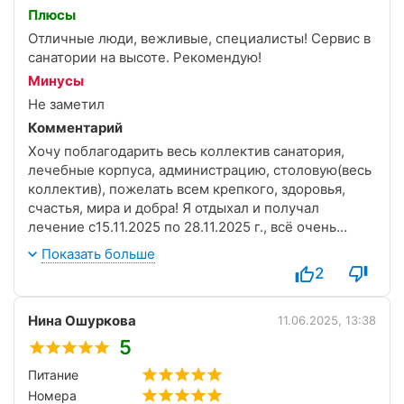
точнее отреставрированный Парковый. На наш
Плюсы
взгляд красивый исторический корпус
Отличные люди, вежливые, специалисты! Сервис в
отремонтирован недорогими современными
санатории на высоте. Рекомендую!
материалами.
Минусы
Питание нам нравится, много овощей, есть мясо,
Не заметил
рыба. Территория, точнее сказать парк прекрасный,
Комментарий
набережная прекрасная.
Хочу поблагодарить весь коллектив санатория,
лечебные корпуса, администрацию, столовую(весь
коллектив), пожелать всем крепкого, здоровья,
счастья, мира и добра! Я отдыхал и получал
лечение с15.11.2025 по 28.11.2025 г., всё очень
понравилось, жил в корпусе "Восточный",
Показать больше
вежливый персонал медсестёр, уборщицы
2
молодцы, прекрасная, работа, ????, рецепшн
прекрасно, а при заселении, особую благодарность
Нина Ошуркова
Дарье Сергеевне и Аня, к, сожалению фамилий не
11.06.2025, 13:38
знаю! Вежливо, культурно, грамотно! Спасибо всем!
5
С наступающим Новым годом 2026, всем здоровья
Питание
и счастья! Процветания вам и благополучия!
Номера