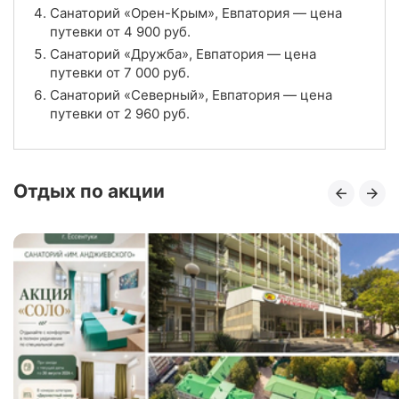
Цена в сутки
Санаторий «Орен-Крым», Евпатория — цена
от
7 000
руб.
путевки от
4 900
руб.
4.3
Рейтинг
Санаторий «Дружба», Евпатория — цена
путевки от
7 000
руб.
Отзывы
3 отзывов
Санаторий «Северный», Евпатория — цена
путевки от
2 960
руб.
Санаторий «Евпатория», Евпатория
Цена в сутки
от
4 330
руб.
Отдых по акции
5.0
Рейтинг
Отзывы
3 отзывов