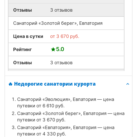
Отзывы
3 отзывов
Санаторий «Золотой берег», Евпатория
Цена в сутки
от
3 670
руб.
5.0
Рейтинг
Отзывы
3 отзывов
Санаторий «Орен-Крым», Евпатория
🔥 Недорогие санатории курорта
Цена в сутки
от
4 900
руб.
Санаторий «Эволюция», Евпатория — цена
4.7
Рейтинг
путевки от
6 610
руб.
Санаторий «Золотой берег», Евпатория — цена
Отзывы
3 отзывов
путевки от
3 670
руб.
Санаторий «Евпатория», Евпатория — цена
Санаторий «Дружба», Евпатория
путевки от
4 330
руб.