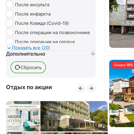
Радоновые ванны
После инсульта
Сероводородные ванны
После инфаркта
Сухие ванны (углекислые)
После Ковида (Covid-19)
Тамбуканская грязь
После операции на позвоночнике
Ударно-волновая терапия (УВТ)
После операции на сердце
Показать все (20)
Без лечения
После перелома бедра
Дополнительно
После перелома лодыжки
Скидка
15%
Сбросить
После перелома ноги
После перелома руки
Отдых по акции
После переломов
После пневмонии
После стентирования сосудов
После удаления грыжи
позвоночника
После удаления желчного пузыря