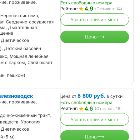
ние, проживание,
Есть свободные номера
4.9
Рейтинг:
(Отзывов: 14)
 Нервная система,
Узнать наличие мест
ат, Сердечно-сосудистая
ема, Дыхательная
ащение
Цены
 Диетическое
), Детский бассейн
екс, Мощная лечебная
ом с парком, Свой бювет
ин. пешком)
8 800
руб.
елезноводск
цена от
в сутки
ние, проживание,
Есть свободные номера
4.6
Рейтинг:
(Отзывов: 18)
дочно-кишечный тракт,
Узнать наличие мест
 веществ, Урология
 Диетическое
Цены
й (5 м)