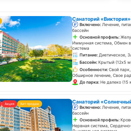
Санаторий «Виктория»
Включено:
Лечение, пита
бассейн
Основной профиль:
Желу
Иммунная система, Обмен в
система
Питание:
Диетическое, З
Бассейн:
Крытый (12х5 м
Особенности:
Свой парк,
Обширное лечение, Свое ра
До парка:
Не далеко (15 
Санаторий «Солнечный
Акция
Хит продаж
Включено:
Лечение, пита
бассейн
Основной профиль:
Кров
Нервная система, Сердечно
Дыхательная система