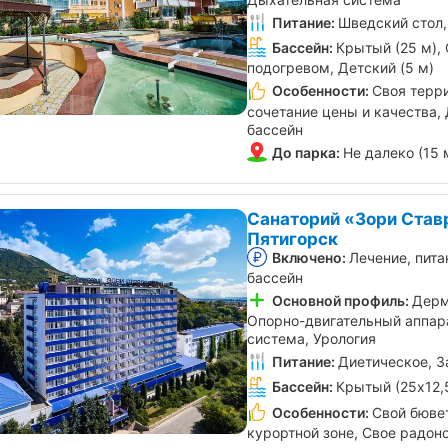
Питание:
Шведский стол,
Бассейн:
Крытый (25 м), 
подогревом, Детский (5 м)
Особенности:
Своя терр
сочетание цены и качества, 
бассейн
До парка:
Не далеко (15 
Санаторий «Зори Став
Пятигорск
Включено:
Лечение, пита
бассейн
Основной профиль:
Дерм
Опорно-двигательный аппар
система, Урология
Питание:
Диетическое, З
Бассейн:
Крытый (25х12,
Особенности:
Свой бювет
курортной зоне, Свое радон