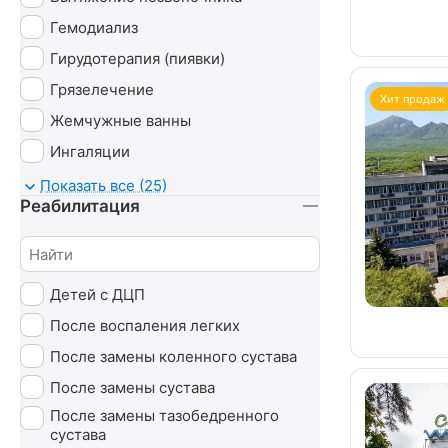
Гемодиализ
Гирудотерапия (пиявки)
Грязелечение
Хит продаж
Жемчужные ванны
Ингаляции
Капельницы
Показать все (25)
Реабилитация
Карбокситерапия
Магнитотруботрон
Массаж
Детей с ДЦП
Минеральные ванны
После воспаления легких
Нафталановые ванны
После замены коленного сустава
Озонотерапия
После замены сустава
Пантовые ванны
После замены тазобедренного
Психотерапия
сустава