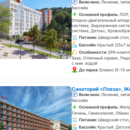
Включено:
Лечение, пита
бассейн
Основной профиль:
ЛОР,
Опорно-двигательный аппар
система, Эндокринная сист
система, Детокс, Кровообр
Питание:
Шведский стол,
Бассейн:
Крытый (25х7 м
Особенности:
SPA-компл
база, Отличный сервис, Ряд
с мин. водой
До парка:
Близко (5-10 м
Санаторий «Плаза», Ж
Включено:
Лечение, пита
бассейн
Основной профиль:
Желу
Печень, Гинекология, Обмен
Питание:
Шведский стол,
Бассейн:
Крытый, Детски