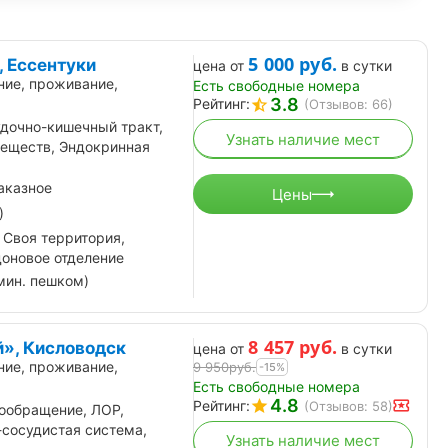
5 000
руб.
, Ессентуки
цена от
в сутки
ние, проживание,
Есть свободные номера
3.8
Рейтинг:
(Отзывов: 66)
дочно-кишечный тракт,
Узнать наличие мест
еществ, Эндокринная
аказное
Цены
)
 Своя территория,
доновое отделение
мин. пешком)
8 457
руб.
», Кисловодск
цена от
в сутки
ние, проживание,
9 950
руб.
-15%
Есть свободные номера
4.8
Рейтинг:
(Отзывов: 58)
ообращение, ЛОР,
-сосудистая система,
Узнать наличие мест