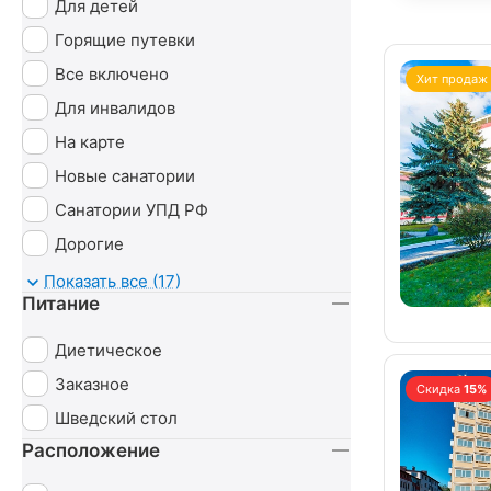
Для детей
Горящие путевки
Все включено
Хит продаж
Для инвалидов
На карте
Новые санатории
Санатории УПД РФ
Дорогие
Детские
Показать все (17)
Питание
С животными
Диетическое
Заказное
Скидка
15%
Шведский стол
Расположение