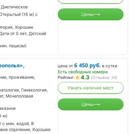
 Диетическое
Цены
Открытый (16 м) с
итория, Хорошее
Дети от 0 лет, Детский
мин. пешком)
6 450
руб.
рополья»,
цена от
в сутки
Есть свободные номера
4.3
ние, проживание,
Рейтинг:
(Отзывов: 26)
Узнать наличие мест
атология, Гинекология,
ат, Мочеполовая
Цены
аказное
5 м)
 с мин. водой, В
овое отделение, Хорошее