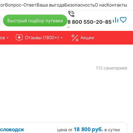
ог
Вопрос–Ответ
Ваша выгода
Безопасность
О нас
Контакты
Быстрый подбор путевки
8 800 550-20-85
ов
Отзывы (1800+)
Акции
112 санаториев
18 800
руб.
исловодск
цена от
в сутки