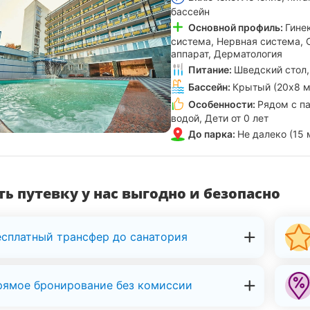
бассейн
Основной профиль:
Гине
система, Нервная система,
аппарат, Дерматология
Питание:
Шведский стол,
Бассейн:
Крытый (20х8 м
Особенности:
Рядом с па
водой, Дети от 0 лет
До парка:
Не далеко (15 
ь путевку у нас выгодно и безопасно
есплатный трансфер до санатория
рямое бронирование без комиссии