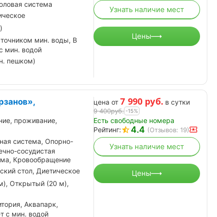
половая система
Узнать наличие мест
ическое
)
Цены
точником мин. воды, В
с мин. водой
н. пешком)
7 990
руб.
рзанов»,
цена от
в сутки
9 400
руб.
-15%
Есть свободные номера
ние, проживание,
4.4
Рейтинг:
(Отзывов: 19)
ная система, Опорно-
Узнать наличие мест
ечно-сосудистая
ема, Кровообращение
ский стол, Диетическое
Цены
м), Открытый (20 м),
тория, Аквапарк,
т с мин. водой