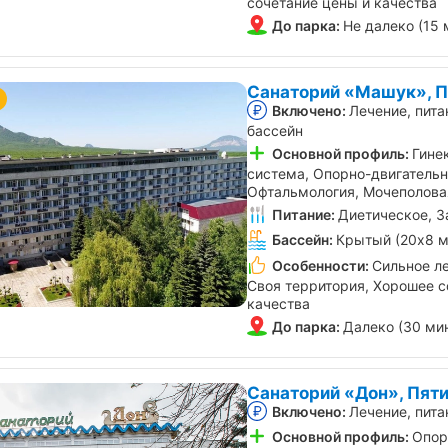
сочетание цены и качества
До парка:
Не далеко (15 
Санаторий «Машук», П
Включено:
Лечение, пита
бассейн
Основной профиль:
Гине
система, Опорно-двигательн
Офтальмология, Мочеполова
Питание:
Диетическое, З
Бассейн:
Крытый (20х8 м
Особенности:
Сильное ле
Своя территория, Хорошее с
качества
До парка:
Далеко (30 ми
Санаторий «Дон», Пят
Включено:
Лечение, пита
Основной профиль:
Опор