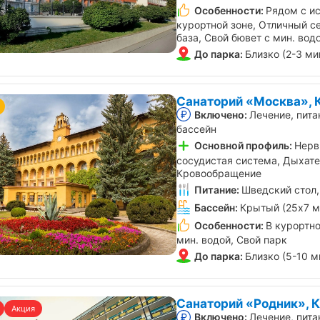
Особенности:
Рядом с ис
курортной зоне, Отличный с
база, Свой бювет с мин. вод
До парка:
Близко (2-3 ми
Санаторий «Москва», 
Включено:
Лечение, пита
бассейн
Основной профиль:
Нерв
сосудистая система, Дыхате
Кровообращение
Питание:
Шведский стол,
Бассейн:
Крытый (25х7 м
Особенности:
В курортно
мин. водой, Свой парк
До парка:
Близко (5-10 м
Санаторий «Родник», 
Акция
Включено:
Лечение, пита