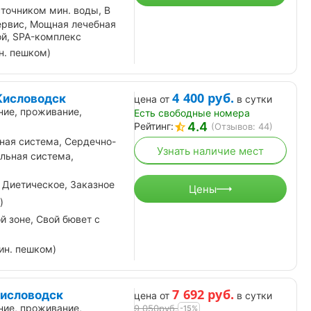
точником мин. воды, В
ервис, Мощная лечебная
ой, SPA-комплекс
н. пешком)
4 400
руб.
Кисловодск
цена от
в сутки
ние, проживание,
Есть свободные номера
4.4
Рейтинг:
(Отзывов: 44)
ная система, Сердечно-
Узнать наличие мест
льная система,
 Диетическое, Заказное
Цены
)
й зоне, Свой бювет с
ин. пешком)
7 692
руб.
Кисловодск
цена от
в сутки
ние, проживание,
9 050
руб.
-15%