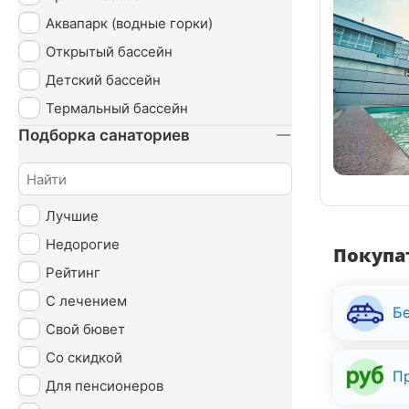
Урология
Аквапарк (водные горки)
Чекап
Открытый бассейн
Эндокринная система
Детский бассейн
Термальный бассейн
Подборка санаториев
Лучшие
Недорогие
Покупат
Рейтинг
С лечением
Б
Свой бювет
Со скидкой
П
Для пенсионеров