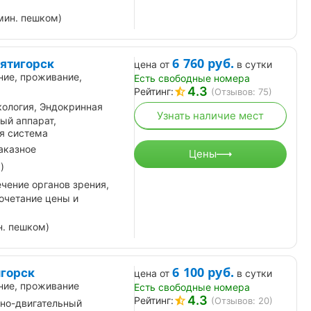
мин. пешком)
6 760
руб.
ятигорск
цена от
в сутки
ние, проживание,
Есть свободные номера
4.3
Рейтинг:
(Отзывов: 75)
кология, Эндокринная
Узнать наличие мест
ый аппарат,
я система
аказное
Цены
)
чение органов зрения,
очетание цены и
н. пешком)
6 100
руб.
игорск
цена от
в сутки
ние, проживание
Есть свободные номера
4.3
Рейтинг:
(Отзывов: 20)
но-двигательный