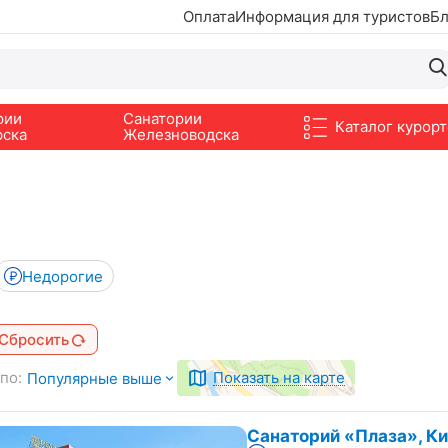
Оплата
Информация для туристов
Бл
рии
Санатории
Каталог курорт
рска
Железноводска
Недорогие
Сбросить
по:
Показать на карте
Популярные выше
Санаторий «Плаза», К