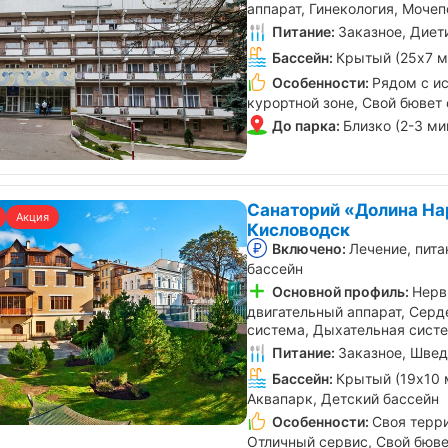
аппарат, Гинекология, Моче
Питание:
Заказное, Диет
Бассейн:
Крытый (25х7 м
Особенности:
Рядом с ис
курортной зоне, Свой бювет 
До парка:
Близко (2-3 ми
Санаторий «Долина На
Акция
Кисловодск
Включено:
Лечение, пита
бассейн
Основной профиль:
Нерв
двигательный аппарат, Серд
система, Дыхательная сист
Питание:
Заказное, Швед
Бассейн:
Крытый (19х10 
Аквапарк, Детский бассейн
Особенности:
Своя терри
Отличный сервис, Свой бюве