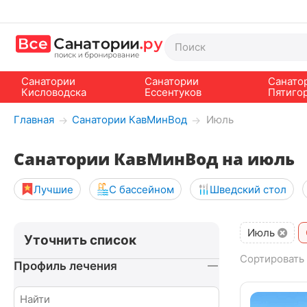
Санатории
Санатории
Санато
Кисловодска
Ессентуков
Пятиго
Главная
Санатории КавМинВод
Июль
→
→
Санатории КавМинВод на июль
Лучшие
С бассейном
Шведский стол
Июль
Уточнить список
Сортировать 
Профиль лечения