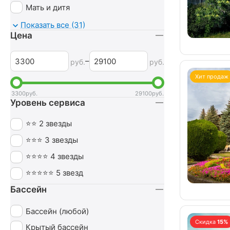
Мать и дитя
Мочеполовая система
Показать все (31)
Цена
Неврология
Нервная система
–
руб.
руб.
Обмен веществ
Хит продаж
Оздоровительный
3300
руб.
29100
руб.
Уровень сервиса
Опорно-двигательный аппарат
Ортопедия
⭐⭐ 2 звезды
Офтальмология
⭐⭐⭐ 3 звезды
Печень
⭐⭐⭐⭐ 4 звезды
Похудение
⭐⭐⭐⭐⭐ 5 звезд
Пульмонология
Бассейн
Сердечно-сосудистая система
Бассейн (любой)
СПА (SPA)
Скидка
15%
Крытый бассейн