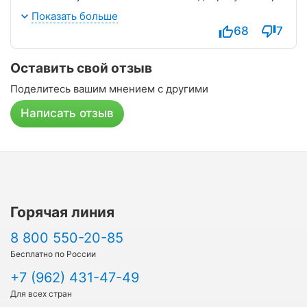
котором мы жили, хоть и не новый, но вполне
Показать больше
приличный «раритетный», высокий потолок,
68
7
красивое старинное окно, хорошая шумоизоляция.
Смена постельного белья, полотенец, влажная
Оставить свой отзыв
уборка все проводилось регулярно. Лечение
хорошее. Наш лечащий врач Джаммаева М.М. -
Поделитесь вашим мнением с другими
внимательная, грамотная, отзывчивая, спасибо за
чуткое отношение к пациентам и качественную
Написать отзыв
помощь в лечении.
Горячая линия
8 800 550-20-85
Бесплатно по России
+7 (962) 431-47-49
Для всех стран