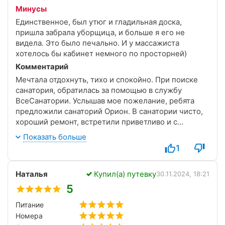
Минусы
Единственное, был утюг и гладильная доска,
пришла забрала уборщица, и больше я его не
видела. Это было печально. И у массажиста
хотелось бы кабинет немного по просторней)
Комментарий
Мечтала отдохнуть, тихо и спокойно. При поиске
санатория, обратилась за помощью в службу
ВсеСанатории. Услышав мое пожелание, ребята
предложили санаторий Орион. В санатории чисто,
хороший ремонт, встретили приветливо и с
улыбками. Разместили в хорошем двух местном
Показать больше
номере, где есть все необходимое. А самое
1
главное очень уютно. Рядом парк, бювет, храм,
Кисловодская ярмарка. Красота неописуемая)
Наталья
Купил(а) путевку
30.11.2024, 18:21
5
Питание
Номера