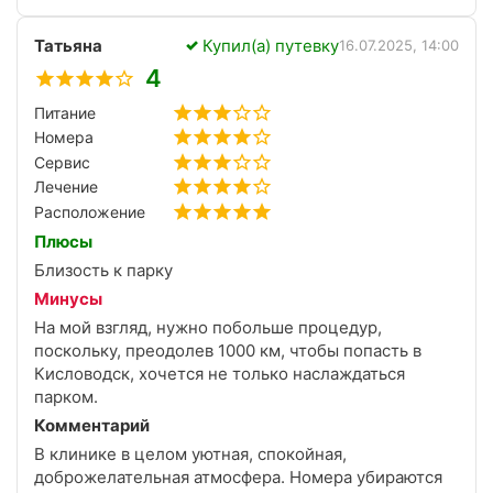
внимательный, очередей на процедурах нет.
Питание в достаточном количестве, немного бы
Татьяна
Купил(а) путевку
повкуснее. Номер был в 5 корпусе одноместный
16.07.2025, 14:00
однокомнатный. Мне понравился. Отдохнула и
4
пролечилась отлично!
Питание
Номера
Сервис
Лечение
Расположение
Плюсы
Близость к парку
Минусы
На мой взгляд, нужно побольше процедур,
поскольку, преодолев 1000 км, чтобы попасть в
Кисловодск, хочется не только наслаждаться
парком.
Комментарий
В клинике в целом уютная, спокойная,
доброжелательная атмосфера. Номера убираются