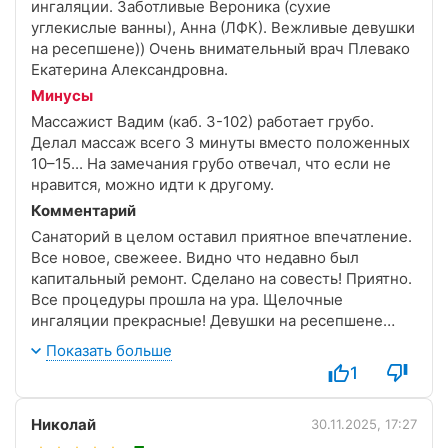
ингаляции. Заботливые Вероника (сухие
углекислые ванны), Анна (ЛФК). Вежливые девушки
на ресепшене)) Очень внимательный врач Плевако
Екатерина Александровна.
Минусы
Массажист Вадим (каб. 3-102) работает грубо.
Делал массаж всего 3 минуты вместо положенных
10–15... На замечания грубо отвечал, что если не
нравится, можно идти к другому.
Комментарий
Санаторий в целом оставил приятное впечатление.
Все новое, свежеее. Видно что недавно был
капитальный ремонт. Сделано на совесть! Приятно.
Все процедуры прошла на ура. Щелочные
ингаляции прекрасные! Девушки на ресепшене
всегда вежливые и приветливые. Особая
Показать больше
благодарность доктору Плевако Екатерине
1
Александровне, очень внимательный и грамотный
врач.
Николай
В целом коллектив старается! Много ороших
30.11.2025, 17:27
специалистов здесь. Советую!