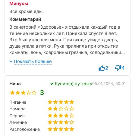
Минусы
Все кроме еды.
Комментарий
В санаторий «Здоровье» я отдыхала каждый год в
течение нескольких лет. Приехала спустя 8 лет.
Это был ужас для меня. При входе увидев дверь,
душа упала в пятки. Рука прилипла при открытии
комнаты, вонь, ковролины грязные, холодильники
настолько страшные, что при их виде
Показать больше
подташнивает. Менеджеры сразу предложили за
2
4
доплату другие номера. Комнаты 2 категории чуть-
чуть отличаются от 3 категории, а 1 категория с
Нина
Купил(а) путевку
огромной доплатой оказалась не на много лучше.
05.01.2024, 00:01
На самодельных кроватях матрас не по размеру,
3
утром половина которого на полу. Ведь люди не
Питание
скоты, они целый год работают, откладывают на
Номера
отдых и лечение, зачем же им предлагать условия
и красивые фотографии, которые не соответствуют
Сервис
действительности. Спасибо, Кира.
Лечение
Расположение