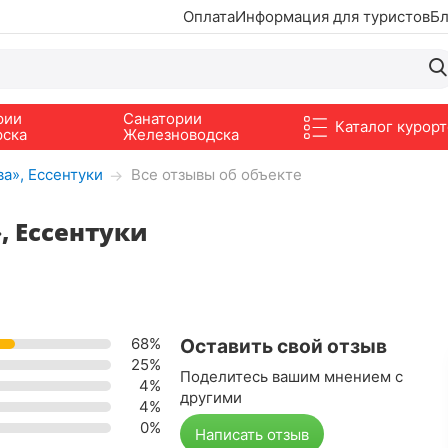
Оплата
Информация для туристов
Бл
рии
Санатории
Каталог курорт
рска
Железноводска
а», Ессентуки
Все отзывы об объекте
→
, Ессентуки
68%
Оставить свой отзыв
25%
Поделитесь вашим мнением с
4%
другими
4%
0%
Написать отзыв