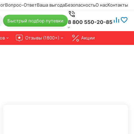
ог
Вопрос–Ответ
Ваша выгода
Безопасность
О нас
Контакты
Быстрый подбор путевки
8 800 550-20-85
ов
Отзывы (1800+)
Акции