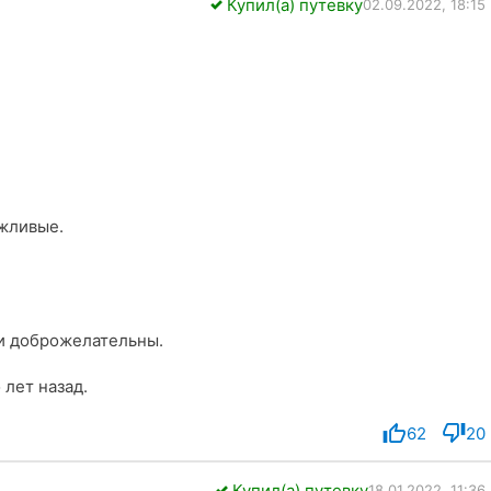
Купил(а) путевку
02.09.2022, 18:15
ежливые.
 и доброжелательны.
 лет назад.
62
20
Купил(а) путевку
18.01.2022, 11:36