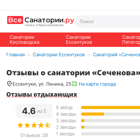
Санатории
Санатории
Санато
Кисловодска
Ессентуков
Пятиго
Главная
Санатории Ессентуков
Санаторий «Сеченов
→
→
Отзывы о санатории «Сеченова»
Ессентуки, ул. Ленина, 25
На карте города
Отзывы отдыхающих
5 звёзд
4.6
из 5
4 звезды
3 звезды
2 звезды
1 звезда
Отзывов: 28