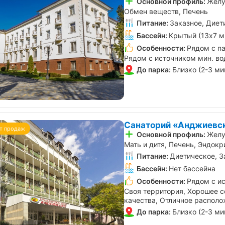
Основной профиль:
Желу
Обмен веществ, Печень
Питание:
Заказное, Диет
Бассейн:
Крытый (13х7 м
Особенности:
Рядом с па
Рядом с источником мин. в
До парка:
Близко (2-3 ми
Санаторий «Анджиевск
т продаж
Основной профиль:
Желу
Мать и дитя, Печень, Эндок
Питание:
Диетическое, З
Бассейн:
Нет бассейна
Особенности:
Рядом с и
Своя территория, Хорошее с
качества, Отличное распол
До парка:
Близко (2-3 ми