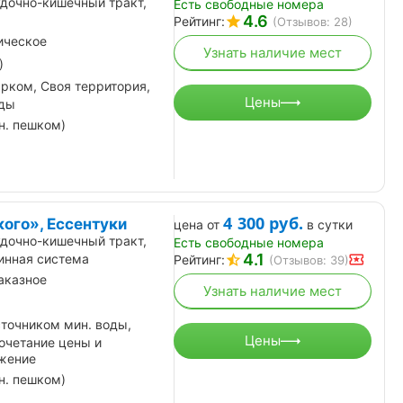
дочно-кишечный тракт,
Есть свободные номера
4.6
Рейтинг:
(Отзывов: 28)
ическое
Узнать наличие мест
)
рком, Своя территория,
Цены
оды
н. пешком)
4 300
руб.
ого», Ессентуки
цена от
в сутки
дочно-кишечный тракт,
Есть свободные номера
4.1
ринная система
Рейтинг:
(Отзывов: 39)
аказное
Узнать наличие мест
сточником мин. воды,
Цены
очетание цены и
ожение
н. пешком)