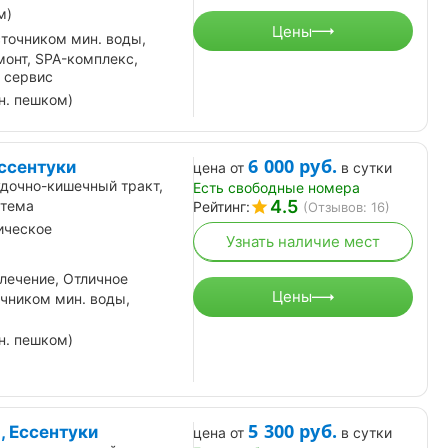
м)
Цены
сточником мин. воды,
онт, SPA-комплекс,
 сервис
н. пешком)
6 000
руб.
ссентуки
цена от
в сутки
дочно-кишечный тракт,
Есть свободные номера
4.5
стема
Рейтинг:
(Отзывов: 16)
ическое
Узнать наличие мест
лечение, Отличное
Цены
чником мин. воды,
н. пешком)
5 300
руб.
, Ессентуки
цена от
в сутки