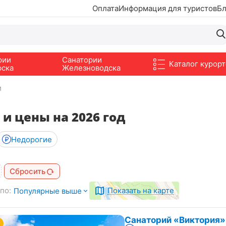
Оплата
Информация для туристов
Бл
рии
Санатории
Каталог курорт
рска
Железноводска
и
и цены на 2026 год
Недорогие
Сбросить
по:
Показать на карте
Популярные выше
Санаторий «Виктория»