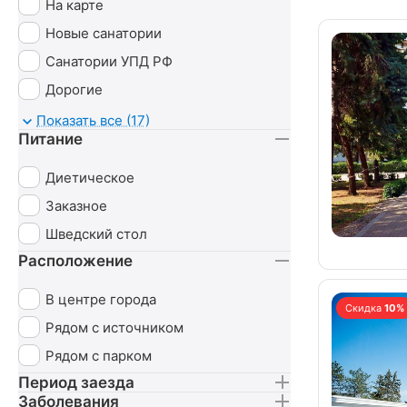
На карте
Новые санатории
Санатории УПД РФ
Дорогие
Детские
Показать все (17)
Питание
С животными
Диетическое
Заказное
Шведский стол
Расположение
В центре города
Скидка
10%
Рядом с источником
Рядом с парком
Период заезда
Заболевания