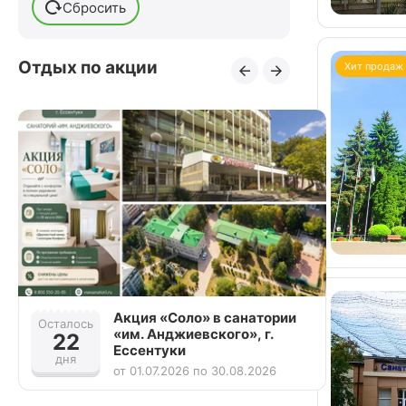
Сбросить
После переломов
После стентирования сосудов
Отдых по акции
После удаления грыжи
Хит продаж
позвоночника
После удаления желчного пузыря
После удаления матки
Акция «Соло» в санатории
Осталось
Осталось
«им. Анджиевского», г.
22
23
Ессентуки
дня
дня
от 01.07.2026 по 30.08.2026