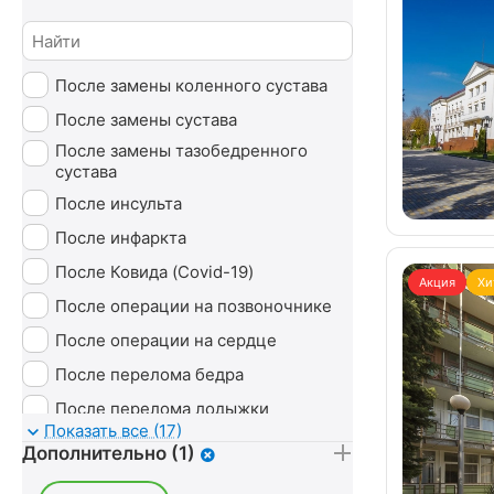
Массаж
Минеральные ванны
После замены коленного сустава
Озонотерапия
После замены сустава
Пантовые ванны
После замены тазобедренного
Психотерапия
сустава
Радоновые ванны
После инсульта
Сероводородные ванны
После инфаркта
Сухие ванны (углекислые)
После Ковида (Covid-19)
Акция
Хи
Тамбуканская грязь
После операции на позвоночнике
Ударно-волновая терапия (УВТ)
После операции на сердце
Без лечения
После перелома бедра
После перелома лодыжки
Показать все (17)
После перелома ноги
Дополнительно (1)
После перелома руки