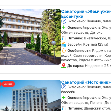
Санаторий «Жемчужин
Ессентуки
Включено:
Лечение, пита
Основной профиль:
Желу
Обмен веществ, Детокс
Питание:
Диетическое, Ш
Бассейн:
Крытый (25 м)
Особенности:
Рядом с па
водой, Своя территория, Хо
качества, Рядом с источник
До парка:
Не далеко (15 
Санаторий «Источник»
Акция
Включено:
Лечение, пита
бассейн
Основной профиль:
Желу
Обмен веществ, Печень, Де
Питание:
Шведский стол,