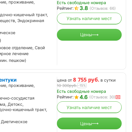
ние, проживание,
Есть свободные номера
3.8
Рейтинг:
(Отзывов: 66)
дочно-кишечный тракт,
Узнать наличие мест
еществ, Эндокринная
ическое
Цены
)
овое отделение, Свой
ирное лечение
мин. пешком)
8 755
руб.
ентуки
цена от
в сутки
ние, проживание,
10 300
руб.
-15%
Есть свободные номера
4.6
Рейтинг:
(Отзывов: 30)
ечно-сосудистая
ма, Детокс,
Узнать наличие мест
дочно-кишечный тракт,
 Диетическое
Цены