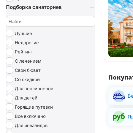
Урология
Подборка санаториев
Чекап
Эндокринная система
Лучшие
Недорогие
Рейтинг
С лечением
Свой бювет
Покупат
Со скидкой
Для пенсионеров
Б
Для детей
Горящие путевки
Все включено
П
Для инвалидов