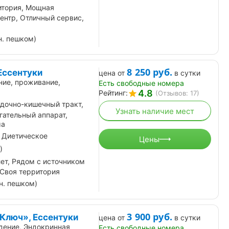
итория, Мощная
центр, Отличный сервис,
н. пешком)
8 250
руб.
Ессентуки
цена от
в сутки
ние, проживание,
Есть свободные номера
4.8
Рейтинг:
(Отзывов: 17)
дочно-кишечный тракт,
Узнать наличие мест
гательный аппарат,
ма
 Диетическое
Цены
)
лет, Рядом с источником
 Своя территория
н. пешком)
3 900
руб.
Ключ», Ессентуки
цена от
в сутки
дение, Эндокринная
Есть свободные номера