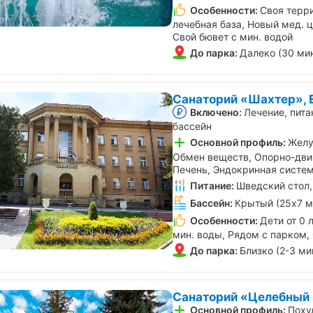
Особенности:
Своя терр
лечебная база, Новый мед. 
Свой бювет с мин. водой
До парка:
Далеко (30 ми
Санаторий «Шахтер», 
Включено:
Лечение, пита
бассейн
Основной профиль:
Желу
Обмен веществ, Опорно-дви
Печень, Эндокринная систе
Питание:
Шведский стол,
Бассейн:
Крытый (25х7 м
Особенности:
Дети от 0 
мин. воды, Рядом с парком,
До парка:
Близко (2-3 ми
Санаторий «Целебный 
Основной профиль:
Поху