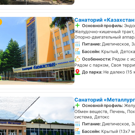
Санаторий «Казахстан»
Основной профиль:
Эндо
Желудочно-кишечный тракт,
Опорно-двигательный аппара
Питание:
Диетическое, З
Бассейн:
Крытый, Детска
Особенности:
Рядом с и
Рядом с парком, Своя терри
До парка:
Не далеко (15 
Санаторий «Металлург
Основной профиль:
Желу
Акция «Наполни лето
Акция «Дет
Осталось
здоровьем» от санатория
санатории «
Обмен веществ, Печень, По
23
«Источник», Ессентуки
Железново
система, Детокс
дня
от 18.11.2025 по 31.08.2026
от 20.02.2026
Питание:
Диетическое, З
Бассейн:
Крытый (13х7 м