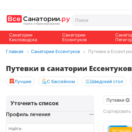
Санатории
Санатории
Санато
Кисловодска
Ессентуков
Пятиго
Главная
Санатории Ессентуков
Путевки в Ессентук
→
→
Путевки в санатории Ессентуков 
Лучшие
С бассейном
Шведский стол
Путевки
Уточнить список
Сортировать 
Профиль лечения
Хит продаж