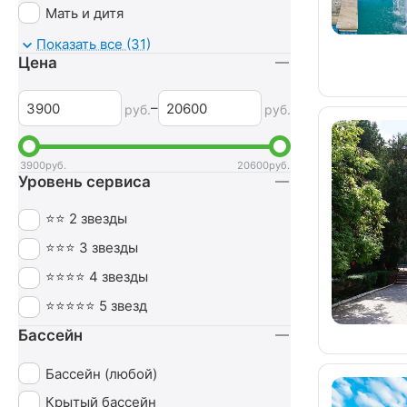
Мать и дитя
Мочеполовая система
Показать все (31)
Цена
Неврология
Нервная система
–
руб.
руб.
Обмен веществ
Оздоровительный
3900
руб.
20600
руб.
Уровень сервиса
Опорно-двигательный аппарат
Ортопедия
⭐⭐ 2 звезды
Офтальмология
⭐⭐⭐ 3 звезды
Печень
⭐⭐⭐⭐ 4 звезды
Похудение
⭐⭐⭐⭐⭐ 5 звезд
Пульмонология
Бассейн
Сердечно-сосудистая система
Бассейн (любой)
СПА (SPA)
Крытый бассейн