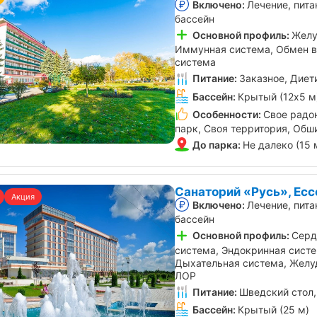
Включено:
Лечение, пита
бассейн
Основной профиль:
Желу
Иммунная система, Обмен в
система
Питание:
Заказное, Диет
Бассейн:
Крытый (12х5 м
Особенности:
Свое радон
парк, Своя территория, Обш
До парка:
Не далеко (15 
Санаторий «Русь», Есс
Акция
Включено:
Лечение, пита
бассейн
Основной профиль:
Серд
система, Эндокринная систе
Дыхательная система, Желу
ЛОР
Питание:
Шведский стол,
Бассейн:
Крытый (25 м)