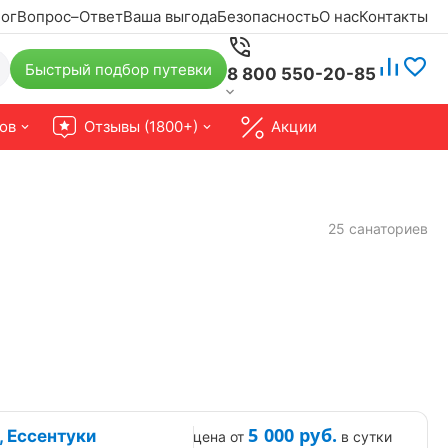
ог
Вопрос–Ответ
Ваша выгода
Безопасность
О нас
Контакты
Быстрый подбор путевки
8 800 550-20-85
ов
Отзывы (1800+)
Акции
25 санаториев
5 000
руб.
, Ессентуки
цена от
в сутки