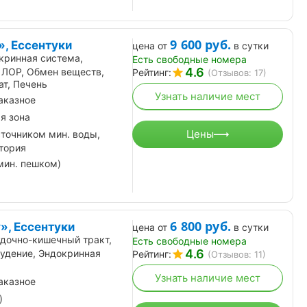
9 600
руб.
, Ессентуки
цена от
в сутки
кринная система,
Есть свободные номера
4.6
 ЛОР, Обмен веществ,
Рейтинг:
(Отзывов: 17)
т, Печень
Узнать наличие мест
аказное
я зона
Цены
сточником мин. воды,
тория
мин. пешком)
6 800
руб.
», Ессентуки
цена от
в сутки
дочно-кишечный тракт,
и бесплатно» в
Акция «Кавказское
Есть свободные номера
Осталось
Источник» ,
долголетие», санаторий
4.6
худение, Эндокринная
Рейтинг:
(Отзывов: 11)
23
дск
«Долина нарзанов»
дня
Кисловодск
Узнать наличие мест
 по 31.08.2026
от 08.03.2026 по 31.08.2026
аказное
)