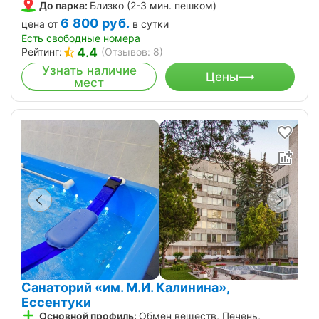
До парка:
Близко (2-3 мин. пешком)
6 800
руб.
цена от
в сутки
Есть свободные номера
4.4
Рейтинг:
(Отзывов: 8)
Узнать наличие
Цены
мест
Санаторий «им. М.И. Калинина»,
Ессентуки
Основной профиль:
Обмен веществ, Печень,