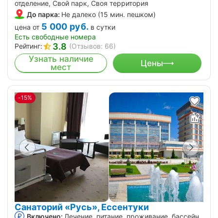
отделение, Свой парк, Своя территория
До парка:
Не далеко (15 мин. пешком)
5 000
руб.
цена от
в сутки
Есть свободные номера
3.8
Рейтинг:
(Отзывов: 66)
Узнать наличие
Цены
мест
-15%
Санаторий «Русь», Ессентуки
Включено:
Лечение, питание, проживание, бассейн