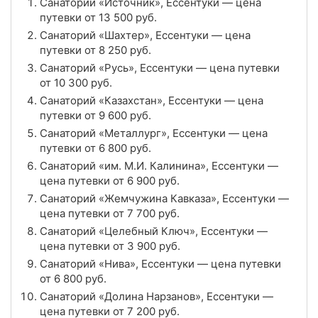
Санаторий «Источник», Ессентуки — цена
4.9
Рейтинг
путевки от
13 500
руб.
Санаторий «Шахтер», Ессентуки — цена
Отзывы
16 отзывов
путевки от
8 250
руб.
Санаторий «Русь», Ессентуки — цена путевки
Санаторий «Виктория», Ессентуки
от
10 300
руб.
Цена в сутки
Санаторий «Казахстан», Ессентуки — цена
от
5 000
руб.
путевки от
9 600
руб.
3.8
Рейтинг
Санаторий «Металлург», Ессентуки — цена
путевки от
6 800
руб.
Отзывы
66 отзывов
Санаторий «им. М.И. Калинина», Ессентуки —
цена путевки от
6 900
руб.
Санаторий «Жемчужина Кавказа», Ессентуки
Санаторий «Жемчужина Кавказа», Ессентуки —
цена путевки от
7 700
руб.
Цена в сутки
от
7 700
руб.
Санаторий «Целебный Ключ», Ессентуки —
цена путевки от
3 900
руб.
4.5
Рейтинг
Санаторий «Нива», Ессентуки — цена путевки
от
6 800
руб.
Отзывы
18 отзывов
Санаторий «Долина Нарзанов», Ессентуки —
цена путевки от
7 200
руб.
Санаторий «Нива», Ессентуки