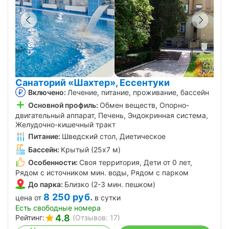
Санаторий «Шахтер», Ессентуки
Включено:
Лечение, питание, проживание, бассейн
Основной профиль:
Обмен веществ, Опорно-
двигательный аппарат, Печень, Эндокринная система,
Желудочно-кишечный тракт
Питание:
Шведский стол, Диетическое
Бассейн:
Крытый (25х7 м)
Особенности:
Своя территория, Дети от 0 лет,
Рядом с источником мин. воды, Рядом с парком
До парка:
Близко (2-3 мин. пешком)
8 250
руб.
цена от
в сутки
Есть свободные номера
4.8
Рейтинг:
(Отзывов: 17)