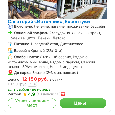
Санаторий «Источник», Ессентуки
Включено:
Лечение, питание, проживание, бассейн
Основной профиль:
Желудочно-кишечный тракт,
Обмен веществ, Печень, Детокс
Питание:
Шведский стол, Диетическое
Бассейн:
Крытый (22х10 м)
Особенности:
Отличный сервис, Рядом с
источником мин. воды, Рядом с парком, Свежий
ремонт, SPA-комплекс, Новый мед. центр
До парка:
Близко (2-3 мин. пешком)
12 150
руб.
цена от
в сутки
13 500
руб.
-10%
Есть свободные номера
4.9
Рейтинг:
(Отзывов: 16)
Узнать наличие
Цены
мест