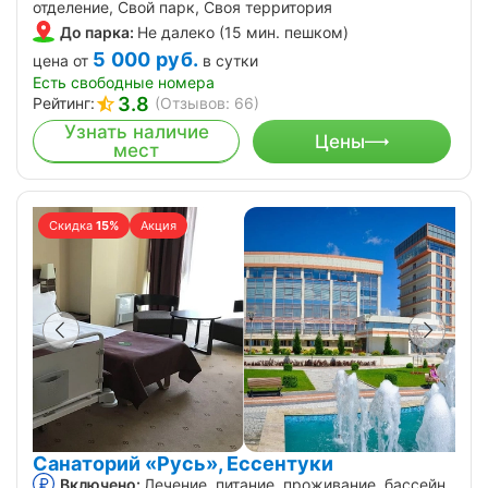
отделение, Свой парк, Своя территория
До парка:
Не далеко (15 мин. пешком)
5 000
руб.
цена от
в сутки
Есть свободные номера
3.8
Рейтинг:
(Отзывов: 66)
Узнать наличие
Цены
мест
Скидка
15%
Акция
Санаторий «Русь», Ессентуки
Включено:
Лечение, питание, проживание, бассейн