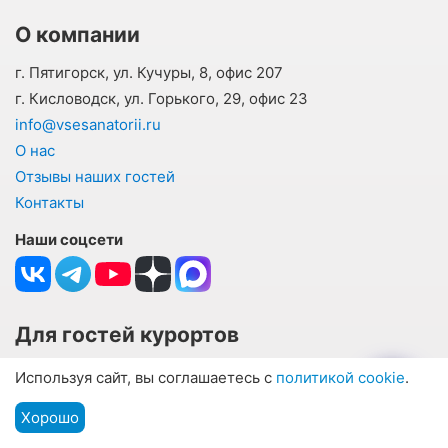
О компании
г. Пятигорск, ул. Кучуры, 8, офис 207
г. Кисловодск, ул. Горького, 29, офис 23
info@vsesanatorii.ru
О нас
Отзывы наших гостей
Контакты
Наши соцсети
Для гостей курортов
Оплата
Используя сайт, вы соглашаетесь с
политикой cookie
.
Информация для туристов
Хорошо
Подбор путевки
Частые вопросы и ответы
Мы на связи
Меню