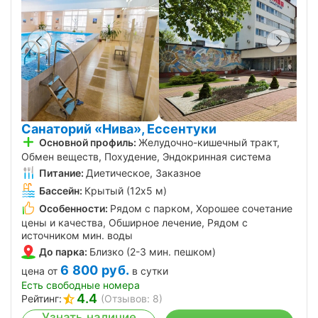
Санаторий «Нива», Ессентуки
Основной профиль:
Желудочно-кишечный тракт,
Обмен веществ, Похудение, Эндокринная система
Питание:
Диетическое, Заказное
Бассейн:
Крытый (12х5 м)
Особенности:
Рядом с парком, Хорошее сочетание
цены и качества, Обширное лечение, Рядом с
источником мин. воды
До парка:
Близко (2-3 мин. пешком)
6 800
руб.
цена от
в сутки
Есть свободные номера
4.4
Рейтинг:
(Отзывов: 8)
Узнать наличие