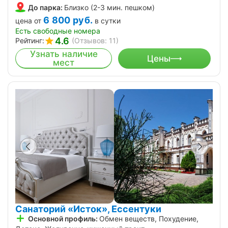
До парка:
Близко (2-3 мин. пешком)
6 800
руб.
цена от
в сутки
Есть свободные номера
4.6
Рейтинг:
(Отзывов: 11)
Узнать наличие
Цены
мест
Санаторий «Исток», Ессентуки
Основной профиль:
Обмен веществ, Похудение,