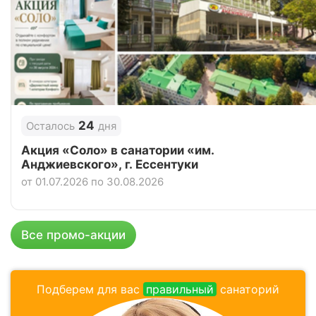
Цена в сутки
от
20 600
руб.
4.8
Рейтинг
Отзывы
13 отзывов
Санаторий «Нива», Ессентуки
24
Осталось
дня
Цена в сутки
от
6 800
руб.
Акция «Соло» в санатории «им.
Анджиевского», г. Ессентуки
4.4
Рейтинг
от 01.07.2026 по 30.08.2026
Отзывы
8 отзывов
Санаторий «Центр-Союз», Ессентуки
Все промо-акции
Цена в сутки
от
5 400
руб.
3.9
Подберем для вас
правильный
санаторий
Рейтинг