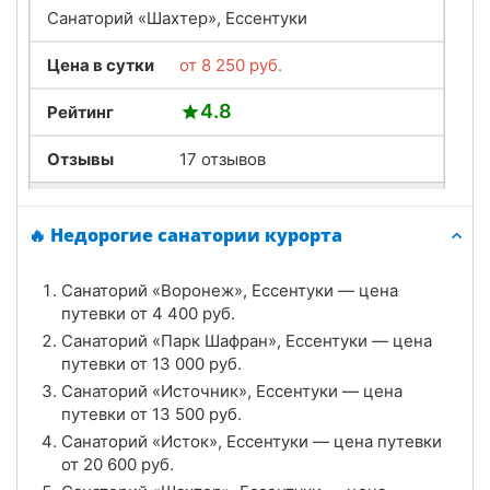
Санаторий «Шахтер», Ессентуки
Цена в сутки
от
8 250
руб.
4.8
Рейтинг
Отзывы
17 отзывов
Санаторий «Сеченова», Ессентуки
🔥 Недорогие санатории курорта
Цена в сутки
от
5 300
руб.
Санаторий «Воронеж», Ессентуки — цена
4.6
Рейтинг
путевки от
4 400
руб.
Санаторий «Парк Шафран», Ессентуки — цена
Отзывы
28 отзывов
путевки от
13 000
руб.
Санаторий «Источник», Ессентуки — цена
Санаторий «Источник», Ессентуки
путевки от
13 500
руб.
Цена в сутки
Санаторий «Исток», Ессентуки — цена путевки
от
13 500
руб.
от
20 600
руб.
4.9
Рейтинг