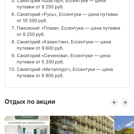
Санаторий «Шахтер», Ессентуки — цена
путевки от
8 250
руб.
Отзывы
16 отзывов
Санаторий «Русь», Ессентуки — цена путевки
от
10 300
руб.
Санаторий «Виктория», Ессентуки
Пансионат «Плаза», Ессентуки — цена путевки
от
9 250
руб.
Цена в сутки
от
5 000
руб.
Санаторий «Казахстан», Ессентуки — цена
путевки от
9 600
руб.
3.8
Рейтинг
Санаторий «Сеченова», Ессентуки — цена
путевки от
5 300
руб.
Отзывы
66 отзывов
Санаторий «Металлург», Ессентуки — цена
путевки от
6 800
руб.
Санаторий «Жемчужина Кавказа», Ессентуки
Цена в сутки
от
7 700
руб.
Отдых по акции
4.5
Рейтинг
Отзывы
18 отзывов
Санаторий «Исток», Ессентуки