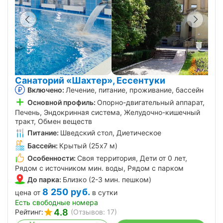
Санаторий «Шахтер», Ессентуки
Включено:
Лечение, питание, проживание, бассейн
Основной профиль:
Опорно-двигательный аппарат,
Печень, Эндокринная система, Желудочно-кишечный
тракт, Обмен веществ
Питание:
Шведский стол, Диетическое
Бассейн:
Крытый (25х7 м)
Особенности:
Своя территория, Дети от 0 лет,
Рядом с источником мин. воды, Рядом с парком
До парка:
Близко (2-3 мин. пешком)
8 250
руб.
цена от
в сутки
Есть свободные номера
4.8
Рейтинг:
(Отзывов: 17)