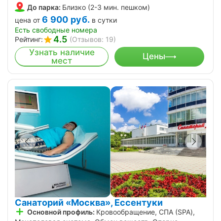
До парка:
Близко (2-3 мин. пешком)
6 900
руб.
цена от
в сутки
Есть свободные номера
4.5
Рейтинг:
(Отзывов: 19)
Узнать наличие
Цены
мест
Санаторий «Москва», Ессентуки
Основной профиль:
Кровообращение, СПА (SPA),