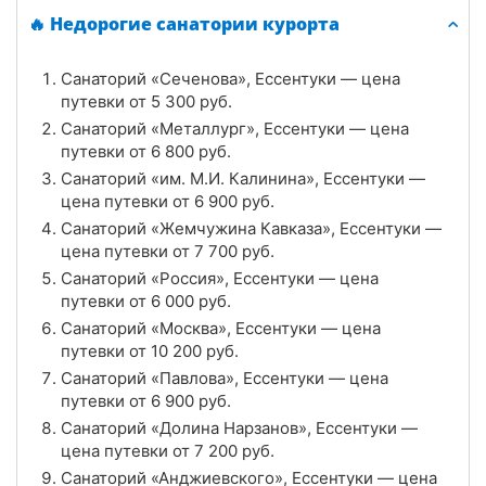
🔥 Недорогие санатории курорта
Цена в сутки
от
5 400
руб.
Санаторий «Сеченова», Ессентуки — цена
3.9
Рейтинг
путевки от
5 300
руб.
Санаторий «Металлург», Ессентуки — цена
Отзывы
16 отзывов
путевки от
6 800
руб.
Санаторий «им. М.И. Калинина», Ессентуки —
Санаторий «им. М.И. Калинина», Ессентуки
цена путевки от
6 900
руб.
Цена в сутки
Санаторий «Жемчужина Кавказа», Ессентуки —
от
6 900
руб.
цена путевки от
7 700
руб.
4.5
Рейтинг
Санаторий «Россия», Ессентуки — цена
путевки от
6 000
руб.
Отзывы
19 отзывов
Санаторий «Москва», Ессентуки — цена
путевки от
10 200
руб.
Санаторий «Долина Нарзанов», Ессентуки
Санаторий «Павлова», Ессентуки — цена
путевки от
6 900
руб.
Цена в сутки
от
7 200
руб.
Санаторий «Долина Нарзанов», Ессентуки —
цена путевки от
7 200
руб.
4.1
Рейтинг
Санаторий «Анджиевского», Ессентуки — цена