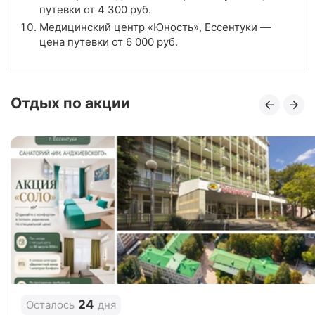
путевки от
4 300
руб.
Отзывы
7 отзывов
Медицинский центр «Юность», Ессентуки —
цена путевки от
6 000
руб.
Санаторий «Металлург», Ессентуки
Цена в сутки
от
6 800
руб.
Отдых по акции
4.6
Рейтинг
Отзывы
11 отзывов
Санаторий «Анджиевского», Ессентуки
Цена в сутки
от
4 300
руб.
4.1
Рейтинг
Отзывы
39 отзывов
Санаторий «Вернер», Ессентуки
24
Осталось
дня