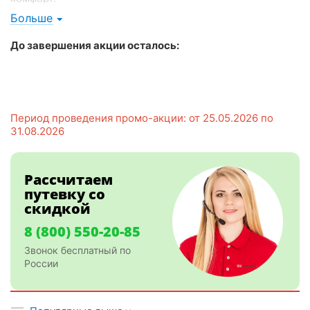
Больше
Условия акции:
Скидка 25% на все лечебные и оздоровительные
До завершения акции осталось:
программы.
Период действия: с 01 июня по 31 августа 2026
года.
Период проведения промо-акции: от 25.05.2026 по
31.08.2026
Рассчитаем
путевку со
скидкой
8 (800) 550-20-85
Звонок бесплатный по
России