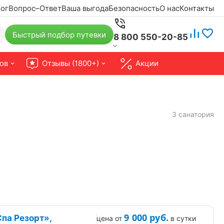
ог
Вопрос–Ответ
Ваша выгода
Безопасность
О нас
Контакты
Быстрый подбор путевки
8 800 550-20-85
ов
Отзывы (1800+)
Акции
3 санатория
9 000
руб.
па Резорт»,
цена от
в сутки