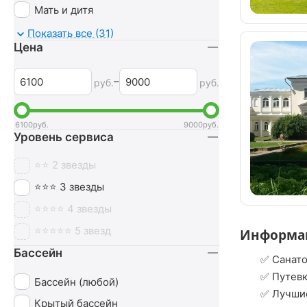
Мать и дитя
Мочеполовая система
Показать все (31)
Цена
Неврология
Нервная система
–
руб.
руб.
Обмен веществ
Оздоровительный
6100
руб.
9000
руб.
Уровень сервиса
Опорно-двигательный аппарат
Ортопедия
⭐⭐ 2 звезды
Офтальмология
⭐⭐⭐ 3 звезды
Печень
⭐⭐⭐⭐ 4 звезды
Похудение
⭐⭐⭐⭐⭐ 5 звезд
Информа
Пульмонология
Бассейн
✅ Санато
Сердечно-сосудистая система
✅ Путевк
Бассейн (любой)
СПА (SPA)
✅ Лучшие
Крытый бассейн