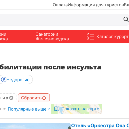
Оплата
Информация для туристов
Бл
рии
Санатории
Каталог курорт
рска
Железноводска
билитации после инсульта
Недорогие
льта
Сбросить
по:
Показать на карте
Популярные выше
Отель «Оркестра Ока С