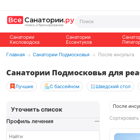
Санатории
Санатории
Санато
Кисловодска
Ессентуков
Пятиго
Главная
Санатории Подмосковья
После инсульта
→
→
Санатории Подмосковья для реа
Лучшие
С бассейном
Шведский стол
После инсу
Уточнить список
Сортировать 
Профиль лечения