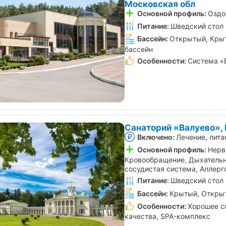
Московская обл
Основной профиль:
Оздо
Питание:
Шведский стол
Бассейн:
Открытый, Крыт
бассейн
Особенности:
Система «
Санаторий «Валуево»,
Включено:
Лечение, пита
Основной профиль:
Нерв
Кровообращение, Дыхательн
сосудистая система, Аллерг
Питание:
Шведский стол
Бассейн:
Крытый, Откры
Особенности:
Хорошее с
качества, SPA-комплекс