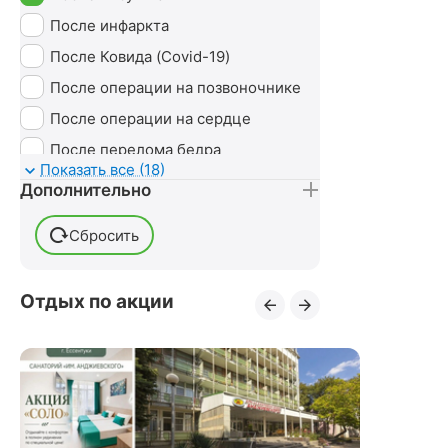
Ударно-волновая терапия (УВТ)
После инфаркта
Без лечения
После Ковида (Covid-19)
После операции на позвоночнике
После операции на сердце
После перелома бедра
Показать все (18)
После перелома лодыжки
Дополнительно
После перелома ноги
Сбросить
После перелома руки
После переломов
Отдых по акции
После пневмонии
После стентирования сосудов
После удаления грыжи
позвоночника
После удаления матки