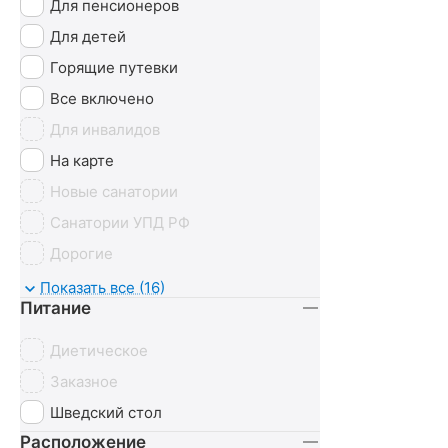
Для пенсионеров
Для детей
Горящие путевки
Все включено
Для инвалидов
На карте
Новые санатории
Санатории УПД РФ
Дорогие
С животными
Показать все (16)
Питание
Диетическое
Заказное
Шведский стол
Расположение