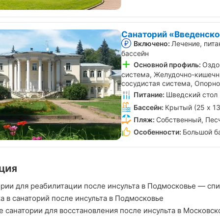
Санаторий «Введенско
Включено:
Лечение, пита
бассейн
Основной профиль:
Оздо
система, Желудочно-кишечн
сосудистая система, Опорно
Питание:
Шведский стол
Бассейн:
Крытый (25 х 1
Пляж:
Собственный, Пес
Особенности:
Большой б
ция
рии для реабилитации после инсульта в Подмосковье — спи
а в санаторий после инсульта в Подмосковье
 санатории для восстановления после инсульта в Московск