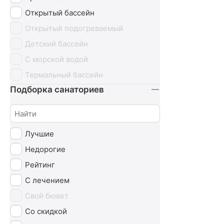
Урология
Открытый бассейн
Чекап
Открытый подогреваемый
Эндокринная система
Детский бассейн
С морской водой
Термальный бассейн
Подборка санаториев
Лучшие
Недорогие
Рейтинг
С лечением
Свой бювет
Со скидкой