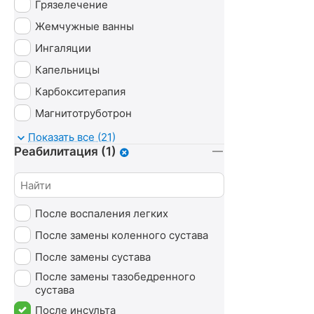
Грязелечение
Жемчужные ванны
Ингаляции
Капельницы
Карбокситерапия
Магнитотруботрон
Массаж
Показать все (21)
Реабилитация (1)
Минеральные ванны
Нафталановые ванны
Озонотерапия
После воспаления легких
Пантовые ванны
После замены коленного сустава
Психотерапия
После замены сустава
Сероводородные ванны
После замены тазобедренного
Сухие ванны (углекислые)
сустава
Тамбуканская грязь
После инсульта