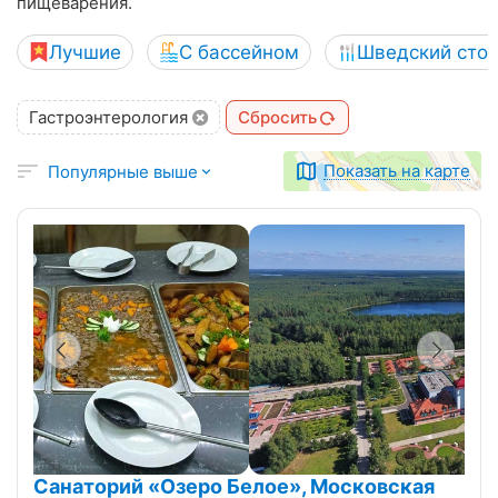
пищеварения.
Лучшие
С бассейном
Шведский сто
Гастроэнтерология
Сбросить
Показать на карте
Популярные выше
Санаторий «Озеро Белое», Московская