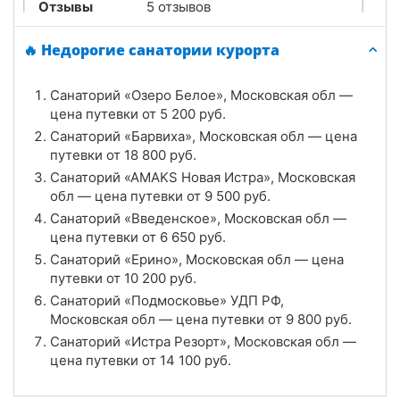
Отзывы
5 отзывов
Санаторий «АMAKS Новая Истра», Московская
🔥 Недорогие санатории курорта
обл
Санаторий «Озеро Белое», Московская обл —
Цена в сутки
от
9 500
руб.
цена путевки от
5 200
руб.
Санаторий «Барвиха», Московская обл — цена
4.3
Рейтинг
путевки от
18 800
руб.
Санаторий «АMAKS Новая Истра», Московская
Отзывы
3 отзывов
обл — цена путевки от
9 500
руб.
Санаторий «Ерино», Московская обл
Санаторий «Введенское», Московская обл —
цена путевки от
6 650
руб.
Цена в сутки
от
10 200
руб.
Санаторий «Ерино», Московская обл — цена
путевки от
10 200
руб.
4.3
Рейтинг
Санаторий «Подмосковье» УДП РФ,
Московская обл — цена путевки от
9 800
руб.
Отзывы
4 отзывов
Санаторий «Истра Резорт», Московская обл —
цена путевки от
14 100
руб.
Санаторий «Истра Резорт», Московская обл