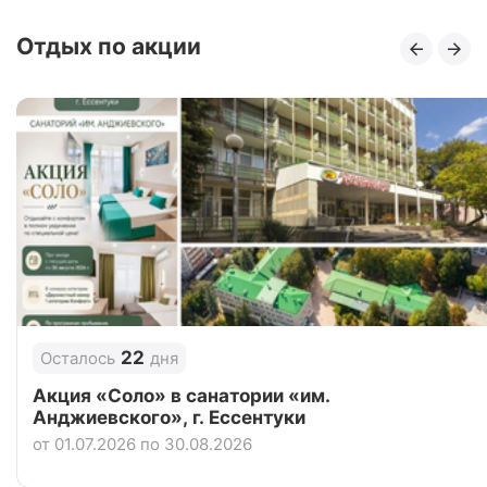
Цена в сутки
от
14 100
руб.
Отдых по акции
3.7
Рейтинг
Отзывы
3 отзывов
Санаторий «Введенское», Московская обл
Цена в сутки
от
6 650
руб.
4.3
Рейтинг
Отзывы
3 отзывов
22
Осталось
дня
Акция «Соло» в санатории «им.
Анджиевского», г. Ессентуки
от 01.07.2026 по 30.08.2026