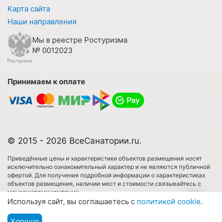
Карта сайта
Наши направления
Мы в реестре Ростуризма
№ 0012023
Принимаем к оплате
© 2015 - 2026 ВсеСанатории.ru.
Приведённые цены и характеристики объектов размещения носят
исключительно ознакомительный характер и не являются публичной
офертой. Для получения подробной информации о характеристиках
объектов размещения, наличии мест и стоимости связывайтесь с
менеджерами компании.
Используя сайт, вы соглашаетесь с
политикой cookie
.
Имеются противопоказания. Необходима консультация специалиста.
Хорошо
Подбор путевки
Все права защищены. Использовать любые материалы сайта