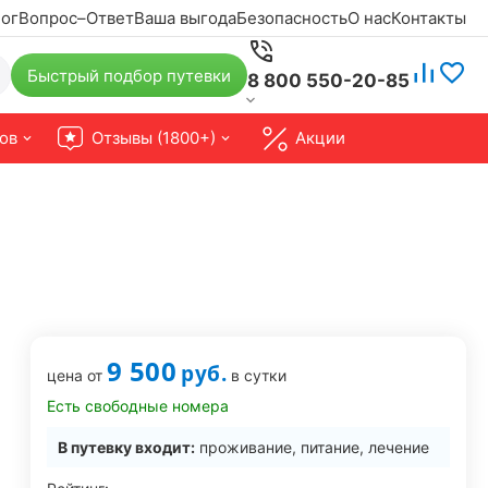
ог
Вопрос–Ответ
Ваша выгода
Безопасность
О нас
Контакты
Быстрый подбор путевки
8 800 550-20-85
ов
Отзывы (1800+)
Акции
9 500
руб.
цена от
в сутки
Есть свободные номера
В путевку входит:
проживание, питание, лечение