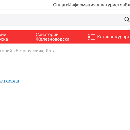
Оплата
Информация для туристов
Бл
рии
Санатории
Каталог курорт
рска
Железноводска
торий «Белоруссия», Ялта
те города