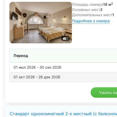
2
Площадь номера
18 м
В наличии различные категории номеров от
стандартов
Основных мест
2
собственная ванная комната, телевизор, холодильник, к
Дополнительных мест
1
гладильная доска на этаже или в номере. Виды из окон на
Подробнее о номере
Санаторий «Белоруссия» работает круглогодично, без с
7
Период
01 июл 2026 - 30 сен 2026
01 окт 2026 - 26 дек 2026
Узнать н
Стандарт однокомнатный 2-х местный (с балконом