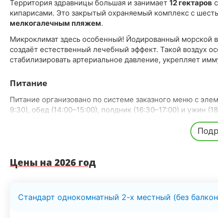
Территория здравницы большая и занимает
12 гектаров
с
кипарисами. Это закрытый охраняемый комплекс с шес
мелкогалечным пляжем
.
Микроклимат здесь особенный! Йодированный морской в
создаёт естественный лечебный эффект. Такой воздух ос
стабилизировать артериальное давление, укрепляет имму
Питание
Питание организовано по системе заказного меню с элем
9:30), обед (14:00–15:00), полдник (16:30–17:00) и ужин 
завтраки или полупансион.
Подр
В меню регулярно присутствует разнообразная выпечка —
Номерной фонд
Цены на 2026 год
Номерной фонд здравницы состоит из
шести корпусов
, 
Корпус «Сон у моря» (15 номеров) — находится прямо 
Стандарт однокомнатный 2-х местный (без балкон
Корпус №1 (36 номеров), №2 (17), №3 (35), №4 (24).
Корпус №5 (71 номер) — оснащён лифтами, удобен дл