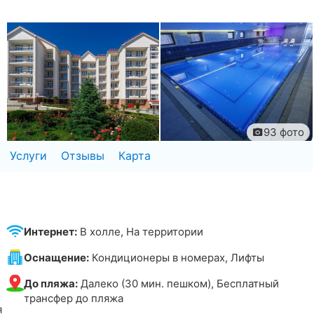
93 фото
Услуги
Отзывы
Карта
Интернет:
В холле, На территории
Оснащение:
Кондиционеры в номерах, Лифты
До пляжа:
Далеко (30 мин. пешком), Бесплатный
трансфер до пляжа
я