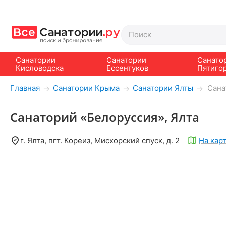
Санатории
Санатории
Санато
Кисловодска
Ессентуков
Пятиго
Главная
Санатории Крыма
Санатории Ялты
Сана
→
→
→
Санаторий «Белоруссия», Ялта
г. Ялта, пгт. Кореиз, Мисхорский спуск, д. 2
На кар