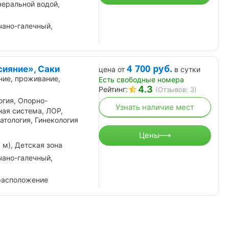
еральной водой,
чано-галечный,
4 700
руб.
сияние», Саки
цена от
в сутки
ние, проживание,
Есть свободные номера
4.3
Рейтинг:
(Отзывов: 3)
огия, Опорно-
Узнать наличие мест
ная система, ЛОР,
тология, Гинекология
Цены
 м), Детская зона
чано-галечный,
расположение