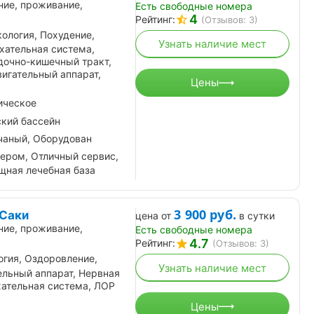
ние, проживание,
Есть свободные номера
4
Рейтинг:
(Отзывов: 3)
кология, Похудение,
Узнать наличие мест
хательная система,
дочно-кишечный тракт,
игательный аппарат,
Цены
ическое
кий бассейн
чаный, Оборудован
зером, Отличный сервис,
щная лечебная база
3 900
руб.
 Саки
цена от
в сутки
ние, проживание,
Есть свободные номера
4.7
Рейтинг:
(Отзывов: 3)
огия, Оздоровление,
Узнать наличие мест
ельный аппарат, Нервная
хательная система, ЛОР
Цены