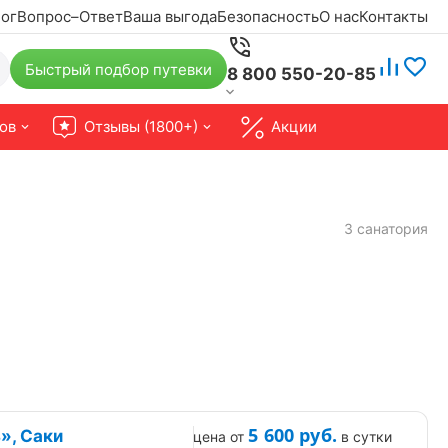
ог
Вопрос–Ответ
Ваша выгода
Безопасность
О нас
Контакты
Быстрый подбор путевки
8 800 550-20-85
ов
Отзывы (1800+)
Акции
3 санатория
5 600
руб.
», Саки
цена от
в сутки