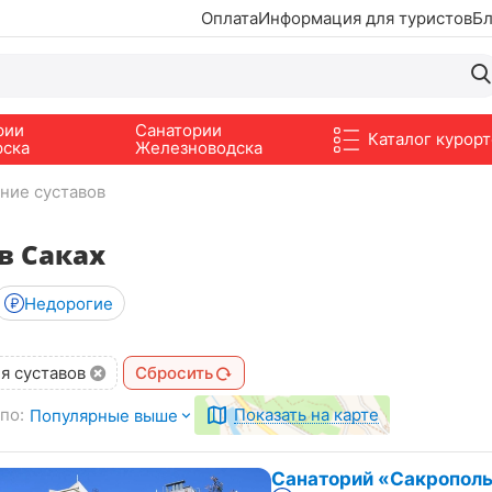
Оплата
Информация для туристов
Бл
рии
Санатории
Каталог курорт
рска
Железноводска
ние суставов
в Саках
Недорогие
я суставов
Сбросить
по:
Показать на карте
Популярные выше
Санаторий «Сакрополь