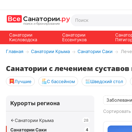
Санатории
Санатории
Санато
Кисловодска
Ессентуков
Пятиго
Главная
Санатории Крыма
Санатории Саки
Лече
→
→
→
Санатории с лечением суставов 
Лучшие
С бассейном
Шведский стол
Заболевани
Курорты региона
Сортировать 
Санатории Крыма
28
Санатории Саки
4