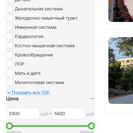
Дыхательная система
Желудочно-кишечный тракт
Иммунная система
Кардиология
Костно-мышечная система
Кровообращение
ЛОР
Мать и дитя
Мочеполовая система
Неврология
Показать все (28)
Цена
Нервная система
Обмен веществ
–
руб.
руб.
Оздоровительный
Опорно-двигательный аппарат
3900
руб.
5600
руб.