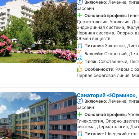
Включено:
Лечение, пита
бассейн
Основной профиль:
Гине
Дерматология, Урология, Ды
Эндокринная система, Желу
Нервная система, Опорно-дв
Обмен веществ
Питание:
Заказное, Диет
Бассейн:
Открытый, Детс
Пляж:
Собственный, Пес
Особенности:
Рядом с о
Первая береговая линия, Мо
Санаторий «Юрмино»,
Включено:
Лечение, пита
бассейн
Основной профиль:
Урол
Гинекология, Опорно-двигат
система, Дерматология, Ды
Питание:
Шведский стол