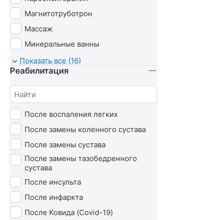
Магнитотруботрон
Массаж
Минеральные ванны
Озонотерапия
Показать все (16)
Реабилитация
Психотерапия
Сероводородные ванны
Сухие ванны (углекислые)
После воспаления легких
Ударно-волновая терапия (УВТ)
После замены коленного сустава
Без лечения
После замены сустава
После замены тазобедренного
сустава
После инсульта
После инфаркта
После Ковида (Covid-19)