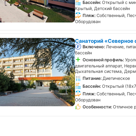
Бассейн:
Открытый с мин
Крытый, Детский бассейн
Пляж:
Собственный, Пес
Оборудован
Санаторий «Северное 
Включено:
Лечение, пита
бассейн
Основной профиль:
Урол
двигательный аппарат, Нерв
Дыхательная система, Дерма
Питание:
Диетическое
Бассейн:
Открытый (18x7
Пляж:
Собственный, Пес
Оборудован
Особенности:
Отличное 