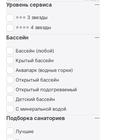
Уровень сервиса
Ортопедия
Похудение
⭐⭐⭐ 3 звезды
Пульмонология
⭐⭐⭐⭐ 4 звезды
Сердечно-сосудистая система
Бассейн
СПА (SPA)
Бассейн (любой)
Урология
Крытый бассейн
Чекап
Аквапарк (водные горки)
Эндокринная система
Открытый бассейн
Открытый подогреваемый
Детский бассейн
С минеральной водой
Подборка санаториев
Лучшие