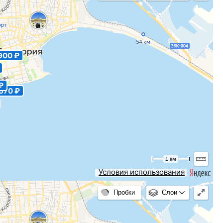
900 ₽
₽
670 ₽
1 км
Условия использования
Пробки
Слои
4 330
руб.
», Евпатория
цена от
в сутки
ние, проживание,
Есть свободные номера
5
Рейтинг:
(Отзывов: 3)