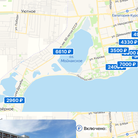
4
4330 ₽
3500 ₽
6610 ₽
3300 
3
7000 ₽
2400 ₽
2960 ₽
ы
Санаторий «Евпатория
Включено:
Лечение, пита
бассейн