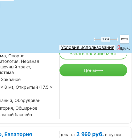
4 900
руб.
», Евпатория
цена от
в сутки
ние, проживание,
Есть свободные номера
1 км
4.7
Рейтинг:
(Отзывов: 3)
Условия использования
ечно-сосудистая
Узнать наличие мест
ма, Опорно-
атология, Нервная
ишечный тракт,
Цены
истема
 Заказное
× 8 м), Открытый (17,5 ×
чаный, Оборудован
итория, Обширное
ольшой бассейн
2 960
руб.
, Евпатория
цена от
в сутки