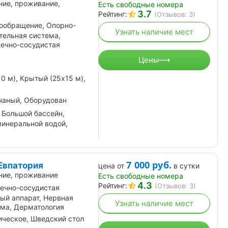
ние, проживание,
Есть свободные номера
3.7
Рейтинг:
(Отзывов: 3)
ообращение, Опорно-
Узнать наличие мест
тельная система,
дечно-сосудистая
Цены
0 м), Крытый (25х15 м),
чаный, Оборудован
 Большой бассейн,
минеральной водой,
7 000
руб.
Евпатория
цена от
в сутки
ние, проживание
Есть свободные номера
4.3
Рейтинг:
(Отзывов: 3)
ечно-сосудистая
ый аппарат, Нервная
Узнать наличие мест
ема, Дерматология
ическое, Шведский стол