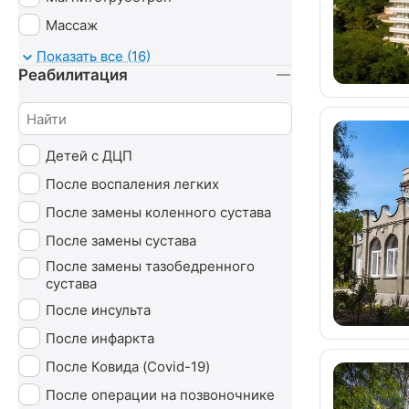
Массаж
Минеральные ванны
Показать все (16)
Реабилитация
Озонотерапия
Психотерапия
Сухие ванны (углекислые)
Детей с ДЦП
Ударно-волновая терапия (УВТ)
После воспаления легких
Без лечения
После замены коленного сустава
После замены сустава
После замены тазобедренного
сустава
После инсульта
После инфаркта
После Ковида (Covid-19)
После операции на позвоночнике