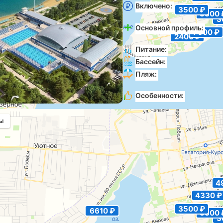
Включено:
Лечение, пита
3500 ₽
6610 ₽
3300 
бассейн
3
Основной профиль:
Опор
7000 ₽
2400 ₽
аппарат, Нервная система, 
Питание:
Заказное
Бассейн:
Крытый (25 х 13
Пляж:
Собственный, Пес
галечный, Оборудован
2960 ₽
Особенности:
Отличное 
сервис, Детский бассейн, М
Большой бассейн
ы
ь путевку у нас выгодно и безопасно
4
есплатный трансфер до санатория
4330 ₽
3500 ₽
6610 ₽
3300 
3
рямое бронирование без комиссии