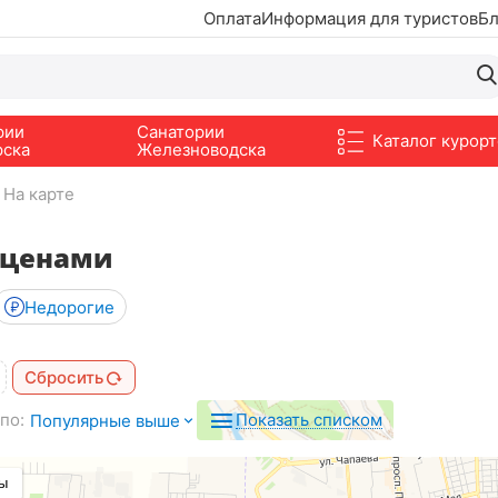
Оплата
Информация для туристов
Бл
рии
Санатории
Каталог курорт
рска
Железноводска
На карте
с ценами
Недорогие
Сбросить
по:
Показать списком
Популярные выше
ы