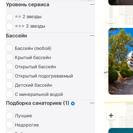
Уровень сервиса
Ортопедия
Похудение
⭐⭐ 2 звезды
Пульмонология
⭐⭐⭐ 3 звезды
Сердечно-сосудистая система
Бассейн
Урология
Бассейн (любой)
Чекап
Крытый бассейн
Эндокринная система
Открытый бассейн
Открытый подогреваемый
Детский бассейн
Маршрут
С минеральной водой
Подборка санаториев (1)
Лучшие
Недорогие