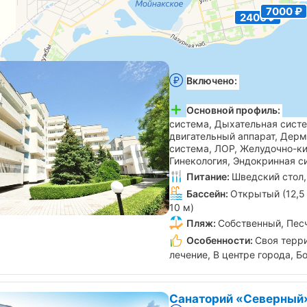
7000 ₽
2400 ₽
Санаторий «Орен-Крым
Включено:
Лечение, пита
2960 ₽
бассейн
Основной профиль:
Серд
система, Дыхательная систе
двигательный аппарат, Дерм
система, ЛОР, Желудочно-к
Гинекология, Эндокринная с
Питание:
Шведский стол,
Бассейн:
Открытый (12,5 
10 м)
Пляж:
Собственный, Пес
Особенности:
Своя терр
лечение, В центре города, Б
Санаторий «Северный»