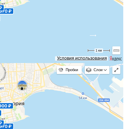
ние, проживание,
Есть свободные номера
₽
5
Рейтинг:
(Отзывов: 3)
670 ₽
но-двигательный
Узнать наличие мест
Дыхательная система
Цены
 м)
чаный, Песчано-
1 км
расположение, Отличный
Условия использования
ощная лечебная база,
Пробки
Слои
900 ₽
Оплата по заезду и бесплатная отмена брони
₽
670 ₽
Скидка 20% на экскурсии по Кавказу