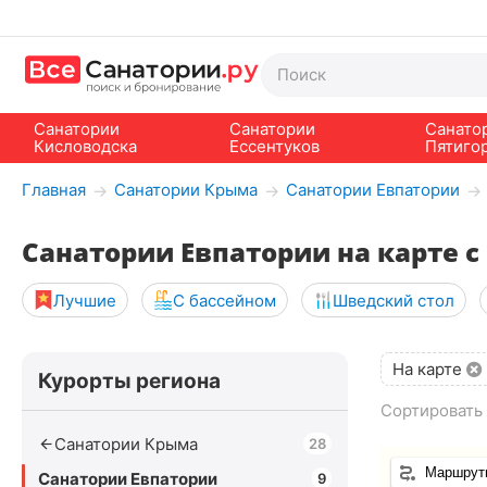
Санатории
Санатории
Санато
Кисловодска
Ессентуков
Пятиго
Главная
Санатории Крыма
Санатории Евпатории
→
→
→
Санатории Евпатории на карте 
Лучшие
С бассейном
Шведский стол
На карте
Курорты региона
Сортировать 
Санатории Крыма
28
Маршрут
Санатории Евпатории
9