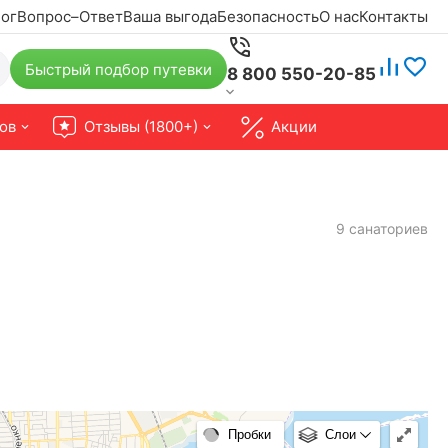
ог
Вопрос–Ответ
Ваша выгода
Безопасность
О нас
Контакты
Быстрый подбор путевки
8 800 550-20-85
ов
Отзывы (1800+)
Акции
9 санаториев
Пробки
Слои