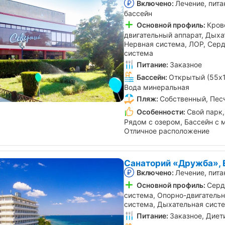
Включено:
Лечение, пита
бассейн
Основной профиль:
Кров
двигательный аппарат, Дыха
Нервная система, ЛОР, Сер
система
Питание:
Заказное
Бассейн:
Открытый (55х1
Вода минеральная
Пляж:
Собственный, Пес
Особенности:
Свой парк,
Рядом с озером, Бассейн с 
Отличное расположение
Санаторий «Дружба», 
Включено:
Лечение, пита
Основной профиль:
Серд
система, Опорно-двигательн
система, Дыхательная сист
Питание:
Заказное, Диет