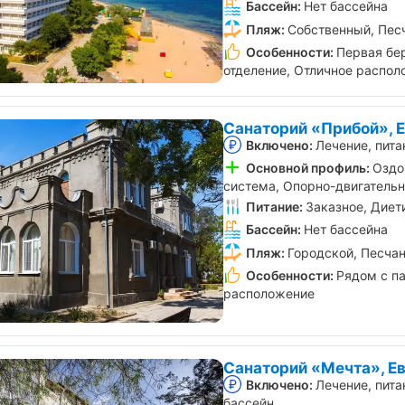
Бассейн:
Нет бассейна
Пляж:
Собственный, Пес
Особенности:
Первая бе
отделение, Отличное распо
Санаторий «Прибой», 
Включено:
Лечение, пита
Основной профиль:
Оздо
система, Опорно-двигатель
Питание:
Заказное, Диет
Бассейн:
Нет бассейна
Пляж:
Городской, Песча
Особенности:
Рядом с п
расположение
Санаторий «Мечта», Е
Включено:
Лечение, пита
бассейн