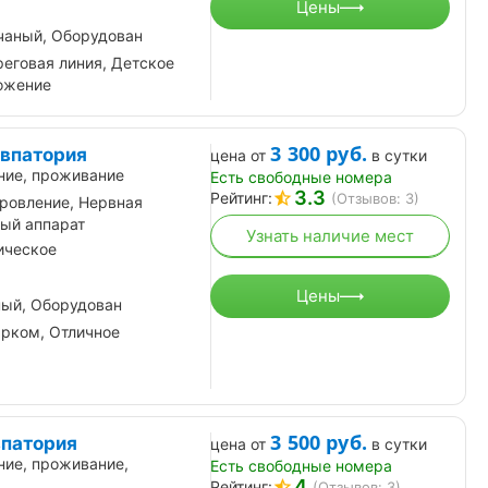
Цены
чаный, Оборудован
реговая линия, Детское
ложение
3 300
руб.
Евпатория
цена от
в сутки
ние, проживание
Есть свободные номера
3.3
Рейтинг:
(Отзывов: 3)
ровление, Нервная
ный аппарат
Узнать наличие мест
ическое
Цены
ный, Оборудован
арком, Отличное
3 500
руб.
впатория
цена от
в сутки
ние, проживание,
Есть свободные номера
4
Рейтинг:
(Отзывов: 3)