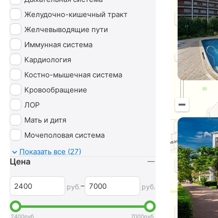
Желудочно-кишечный тракт
Желчевыводящие пути
Иммунная система
Кардиология
Костно-мышечная система
Кровообращение
ЛОР
Мать и дитя
Мочеполовая система
Неврология
Показать все (27)
Цена
Нервная система
Маршрут
Обмен веществ
–
руб.
руб.
Оздоровительный
Опорно-двигательный аппарат
2400
руб.
7000
руб.