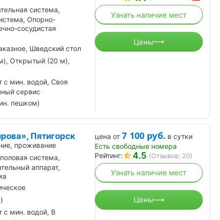
тельная система,
Узнать наличие мест
истема, Опорно-
ечно-сосудистая
Цены
аказное, Шведский стол
м), Открытый (20 м),
 с мин. водой, Своя
чный сервис
ин. пешком)
7 100
руб.
ирова», Пятигорск
цена от
в сутки
ние, проживание
Есть свободные номера
4.5
Рейтинг:
(Отзывов: 20)
половая система,
тельный аппарат,
Узнать наличие мест
ма
ическое
Цены
)
 с мин. водой, В