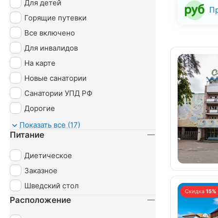
Для детей
П
Горящие путевки
Все включено
Для инвалидов
На карте
Новые санатории
Санатории УПД РФ
Дорогие
Детские
Показать все (17)
Питание
С животными
Диетическое
Заказное
Шведский стол
Скидка
15%
Расположение