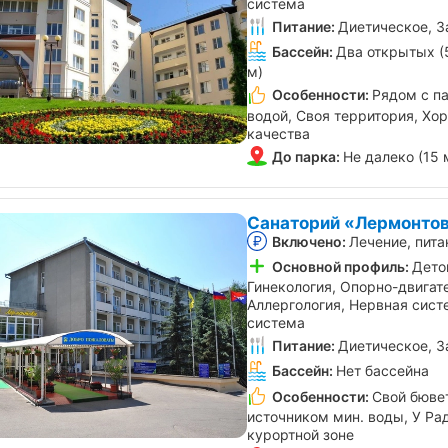
система
Питание:
Диетическое, З
Бассейн:
Два открытых (5
м)
Особенности:
Рядом с па
водой, Своя территория, Хо
качества
До парка:
Не далеко (15 
Санаторий «Лермонтов
Включено:
Лечение, пита
Основной профиль:
Дето
Гинекология, Опорно-двигат
Аллергология, Нервная сист
система
Питание:
Диетическое, З
Бассейн:
Нет бассейна
Особенности:
Свой бювет
источником мин. воды, У Ра
курортной зоне