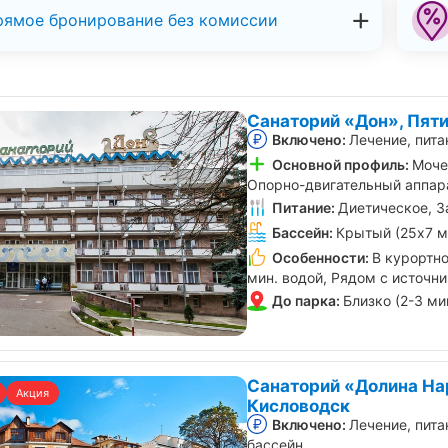
рямое бронирование без комиссии
Санаторий «Дон», Пят
Включено:
Лечение, пита
Основной профиль:
Моче
Опорно-двигательный аппара
Питание:
Диетическое, З
Бассейн:
Крытый (25х7 м
Особенности:
В курортно
мин. водой, Рядом с источн
До парка:
Близко (2-3 ми
Санаторий «Долина На
Акция
Кисловодск
Включено:
Лечение, пита
бассейн