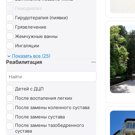
Гемодиализ
Гирудотерапия (пиявки)
Грязелечение
Жемчужные ванны
Ингаляции
Капельницы
Показать все (25)
Реабилитация
Карбокситерапия
Магнитотруботрон
Массаж
Детей с ДЦП
Минеральные ванны
После воспаления легких
Нафталановые ванны
После замены коленного сустава
Озонотерапия
После замены сустава
Пантовые ванны
После замены тазобедренного
Психотерапия
сустава