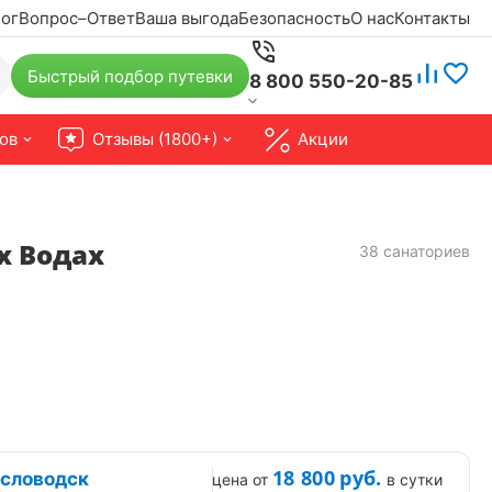
ог
Вопрос–Ответ
Ваша выгода
Безопасность
О нас
Контакты
Быстрый подбор путевки
8 800 550-20-85
ов
Отзывы (1800+)
Акции
х Водах
38 санаториев
18 800
руб.
исловодск
цена от
в сутки