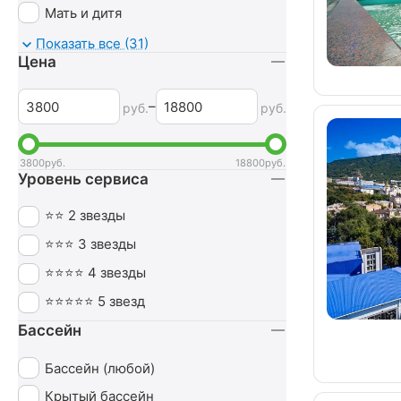
Мать и дитя
Мочеполовая система
Показать все (31)
Цена
Неврология
Нервная система
–
руб.
руб.
Обмен веществ
Оздоровительный
3800
руб.
18800
руб.
Уровень сервиса
Опорно-двигательный аппарат
Ортопедия
⭐⭐ 2 звезды
Офтальмология
⭐⭐⭐ 3 звезды
Печень
⭐⭐⭐⭐ 4 звезды
Похудение
⭐⭐⭐⭐⭐ 5 звезд
Пульмонология
Бассейн
Сердечно-сосудистая система
Бассейн (любой)
СПА (SPA)
Крытый бассейн