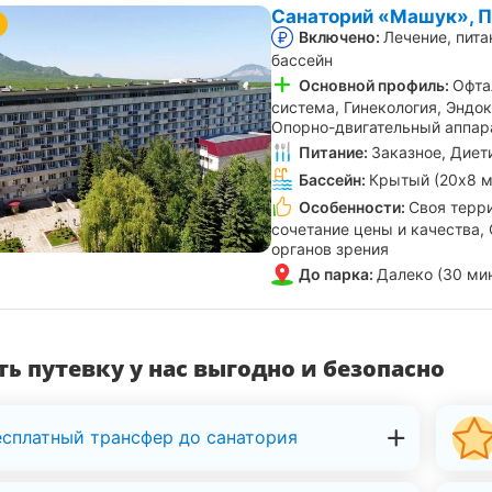
Санаторий «Машук», П
Включено:
Лечение, пита
бассейн
Основной профиль:
Офта
система, Гинекология, Эндо
Опорно-двигательный аппар
Питание:
Заказное, Диет
Бассейн:
Крытый (20х8 м
Особенности:
Своя терр
сочетание цены и качества,
органов зрения
До парка:
Далеко (30 ми
ь путевку у нас выгодно и безопасно
есплатный трансфер до санатория