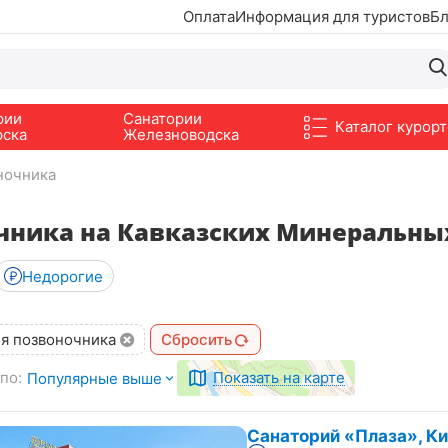
Оплата
Информация для туристов
Бл
рии
Санатории
Каталог курорт
рска
Железноводска
ночника
чника на Кавказских Минеральны
Недорогие
я позвоночника
Сбросить
по:
Показать на карте
Популярные выше
Санаторий «Плаза», К