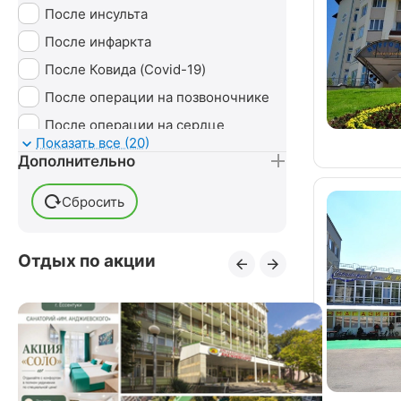
Радоновые ванны
После инсульта
Сероводородные ванны
После инфаркта
Сухие ванны (углекислые)
После Ковида (Covid-19)
Тамбуканская грязь
После операции на позвоночнике
Ударно-волновая терапия (УВТ)
После операции на сердце
Показать все (20)
Без лечения
После перелома бедра
Дополнительно
После перелома лодыжки
Сбросить
После перелома ноги
После перелома руки
Отдых по акции
После переломов
После пневмонии
После стентирования сосудов
После удаления грыжи
позвоночника
После удаления желчного пузыря