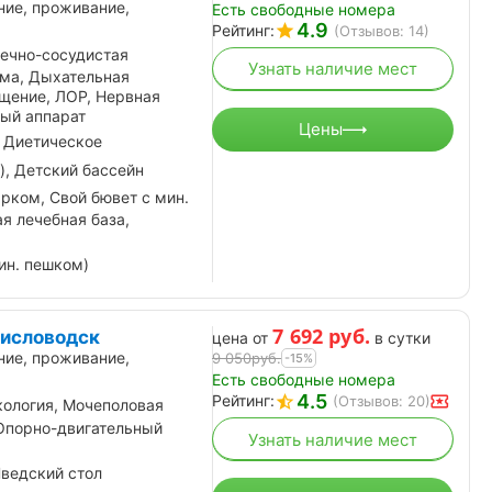
ние, проживание,
Есть свободные номера
4.9
Рейтинг:
(Отзывов: 14)
ечно-сосудистая
Узнать наличие мест
ема, Дыхательная
щение, ЛОР, Нервная
ный аппарат
Цены
 Диетическое
), Детский бассейн
рком, Свой бювет с мин.
я лечебная база,
ин. пешком)
7 692
руб.
Кисловодск
цена от
в сутки
ние, проживание,
9 050
руб.
-15%
Есть свободные номера
4.5
Рейтинг:
(Отзывов: 20)
кология, Мочеполовая
 Опорно-двигательный
Узнать наличие мест
ведский стол