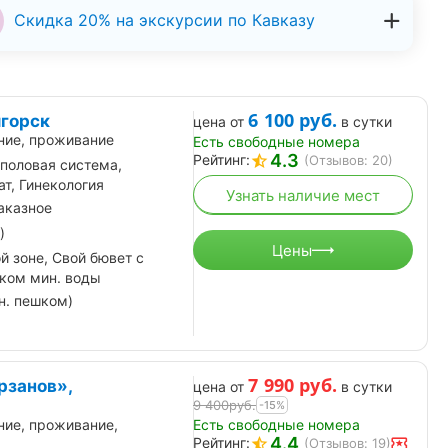
Скидка 20% на экскурсии по Кавказу
6 100
руб.
игорск
цена от
в сутки
ние, проживание
Есть свободные номера
4.3
Рейтинг:
(Отзывов: 20)
половая система,
т, Гинекология
Узнать наличие мест
аказное
)
Цены
й зоне, Свой бювет с
иком мин. воды
н. пешком)
7 990
руб.
рзанов»,
цена от
в сутки
9 400
руб.
-15%
Есть свободные номера
ние, проживание,
4.4
Рейтинг:
(Отзывов: 19)