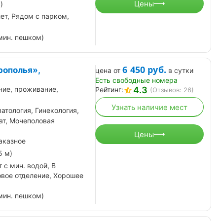
Цены
)
лет, Рядом с парком,
мин. пешком)
6 450
руб.
рополья»,
цена от
в сутки
Есть свободные номера
4.3
ние, проживание,
Рейтинг:
(Отзывов: 26)
Узнать наличие мест
атология, Гинекология,
ат, Мочеполовая
Цены
аказное
5 м)
 с мин. водой, В
овое отделение, Хорошее
мин. пешком)