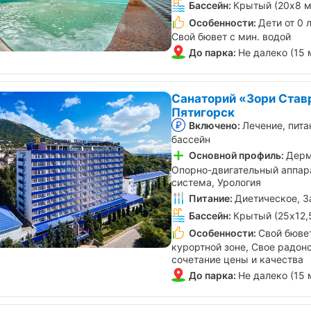
Бассейн:
Крытый (20х8 м
Особенности:
Дети от 0 
Свой бювет с мин. водой
До парка:
Не далеко (15 
Санаторий «Зори Став
Пятигорск
Включено:
Лечение, пита
бассейн
Основной профиль:
Дерм
Опорно-двигательный аппар
система, Урология
Питание:
Диетическое, З
Бассейн:
Крытый (25х12,
Особенности:
Свой бювет
курортной зоне, Свое радон
сочетание цены и качества
До парка:
Не далеко (15 