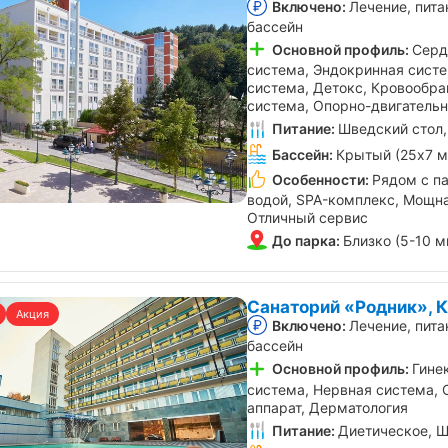
Включено:
Лечение, пита
бассейн
Основной профиль:
Серд
система, Эндокринная сист
система, Детокс, Кровообра
система, Опорно-двигатель
Питание:
Шведский стол,
Бассейн:
Крытый (25х7 м
Особенности:
Рядом с па
водой, SPA-комплекс, Мощна
Отличный сервис
До парка:
Близко (5-10 м
Санаторий «Родник», 
Акция
Включено:
Лечение, пита
бассейн
Основной профиль:
Гине
система, Нервная система,
аппарат, Дерматология
Питание:
Диетическое, Ш