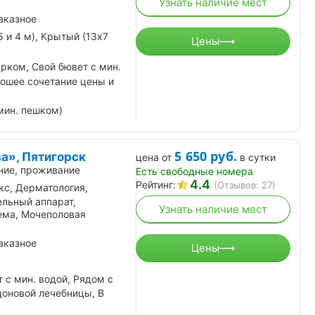
Узнать наличие мест
аказное
 и 4 м), Крытый (13х7
Цены
рком, Свой бювет с мин.
рошее сочетание цены и
мин. пешком)
5 650
руб.
а», Пятигорск
цена от
в сутки
ние, проживание
Есть свободные номера
4.4
Рейтинг:
(Отзывов: 27)
кс, Дерматология,
ельный аппарат,
Узнать наличие мест
ема, Мочеполовая
аказное
Цены
 с мин. водой, Рядом с
доновой лечебницы, В