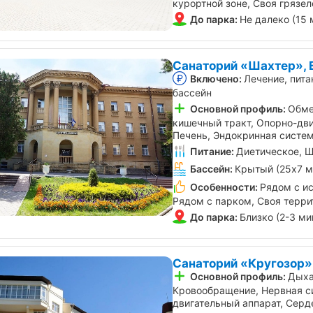
курортной зоне, Своя грязе
До парка:
Не далеко (15 
Санаторий «Шахтер», 
Включено:
Лечение, пита
бассейн
Основной профиль:
Обме
кишечный тракт, Опорно-дви
Печень, Эндокринная систе
Питание:
Диетическое, Ш
Бассейн:
Крытый (25х7 м
Особенности:
Рядом с и
Рядом с парком, Своя террит
До парка:
Близко (2-3 ми
Санаторий «Кругозор»
Основной профиль:
Дыха
Кровообращение, Нервная с
двигательный аппарат, Серд