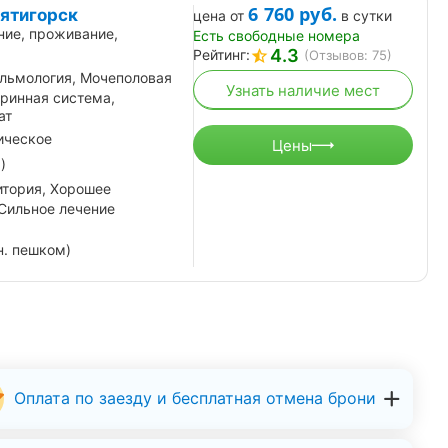
6 760
руб.
ятигорск
цена от
в сутки
ние, проживание,
Есть свободные номера
4.3
Рейтинг:
(Отзывов: 75)
льмология, Мочеполовая
Узнать наличие мест
кринная система,
ат
ическое
Цены
)
итория, Хорошее
 Сильное лечение
н. пешком)
Оплата по заезду и бесплатная отмена брони