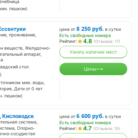
лечебница
мин. пешком)
8 250
руб.
Ессентуки
цена от
в сутки
ние, проживание,
Есть свободные номера
4.8
Рейтинг:
(Отзывов: 17)
н веществ, Желудочно-
Узнать наличие мест
гательный аппарат,
ма
ведский стол
Цены
)
сточником мин. воды,
ория, Дети от 0 лет
н. пешком)
6 600
руб.
, Кисловодск
цена от
в сутки
тельная система,
Есть свободные номера
4.7
истема, Опорно-
Рейтинг:
(Отзывов: 15)
ечно-сосудистая