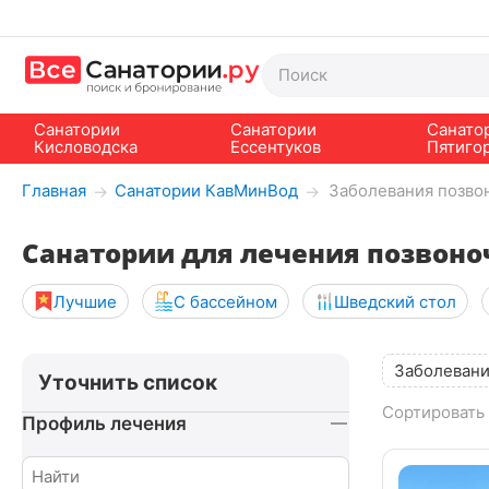
Санатории
Санатории
Санато
Кисловодска
Ессентуков
Пятиго
Главная
Санатории КавМинВод
Заболевания позво
→
→
Санатории для лечения позвоно
Лучшие
С бассейном
Шведский стол
Заболевани
Уточнить список
Сортировать 
Профиль лечения