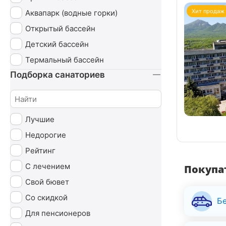
Урология
Хит продаж
Аквапарк (водные горки)
Чекап
Открытый бассейн
Эндокринная система
Детский бассейн
Термальный бассейн
Подборка санаториев
Лучшие
Недорогие
Рейтинг
С лечением
Покупат
Свой бювет
Со скидкой
Б
Для пенсионеров