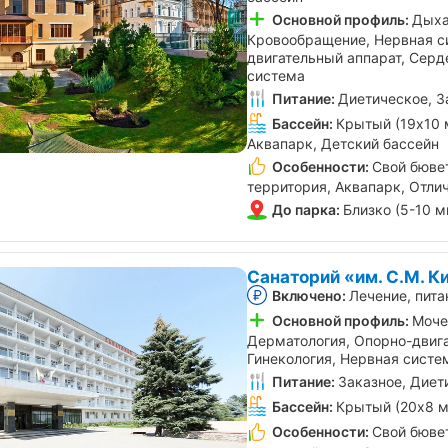
Основной профиль:
Дыха
Кровообращение, Нервная с
двигательный аппарат, Серд
система
Питание:
Диетическое, З
Бассейн:
Крытый (19х10 
Аквапарк, Детский бассейн
Особенности:
Свой бювет
территория, Аквапарк, Отли
До парка:
Близко (5-10 м
Санаторий «им. С.М. К
Включено:
Лечение, пита
Основной профиль:
Моче
Дерматология, Опорно-двига
Гинекология, Нервная систе
Питание:
Заказное, Диет
Бассейн:
Крытый (20х8 м
Особенности:
Свой бювет