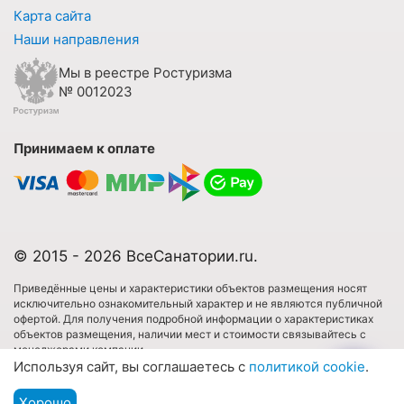
Карта сайта
Наши направления
Мы в реестре Ростуризма
№ 0012023
Принимаем к оплате
© 2015 - 2026 ВсеСанатории.ru.
Приведённые цены и характеристики объектов размещения носят
исключительно ознакомительный характер и не являются публичной
офертой. Для получения подробной информации о характеристиках
объектов размещения, наличии мест и стоимости связывайтесь с
менеджерами компании.
Используя сайт, вы соглашаетесь с
политикой cookie
.
Имеются противопоказания. Необходима консультация специалиста.
Хорошо
Подбор путевки
Все права защищены. Использовать любые материалы сайта