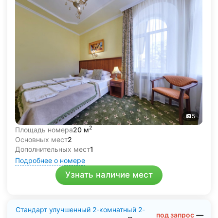
Питание
В здравнице предлагается питание по меню с
элементами шведского стола. Залы питания разные для
постояльцев номеров люкс и стандарт, однако питание
одно для всех. Для детей до 4 лет питание за
отдельную плату.
5
2
Площадь номера
20 м
Основных мест
2
Дополнительных мест
1
Подробнее о номере
Узнать наличие мест
Стандарт улучшенный 2-комнатный 2-
под запрос