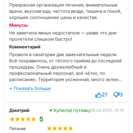
Прекрасная организация лечения, внимательные
врачи, вкусная еда, чистота везде, тишина и покой,
хорошее соотношение цены и качества.
Минусы
Не заметила явных недостатков — разве что дни
пролетели слишком быстро!
Комментарий
Провела в санатории две замечательные недели.
Всё понравилось, от тёплого приёма до последней
процедуры. Очень дружелюбный и
профессиональный персонал, всё чётко, по
расписанию. Территория ухоженная, много зелени,
приятно гулять. Процедуры дали реальный эффект,
Показать больше
особенно помогли ванны и физиотерапия. Питание
27
3
сбалансированное, вкусное, не скучала ни дня.
Уютный номер, всё работало, убирали регулярно.
Дмитрий
Купил(а) путевку
Отдохнула телом и душой!
30.04.2025, 13:15
5
Питание