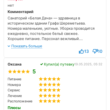
нет
Комментарий
Санаторий «Белая Дача» — здравница в
историческом здании Графа Шереметьева.
Номера маленькие, уютные. Уборка проводится
ежедневно, постельное бельё свежее.
Хорошее питание. Персонал вежливый.
Территория ухоженная, с местами для прогулок и
Показать больше
отдыха. До всех главных достопримечательностей
13
10
города можно дойти пешком. Отдыхали семьей.
Оксана
Купил(а) путевку
19.05.2025, 05:32
5
Питание
Номера
Сервис
Лечение
Расположение
Плюсы