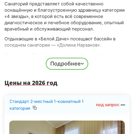
Санаторий представляет собой качественно
оснащённую и благоустроенную здравницу категории
«4 звезды», в которой есть всё современное
диагностическое и лечебное оборудование, опытный
врачебный и обслуживающий персонал.
Отдыхающие в «Белой Даче» посещают бассейн в
соседнем санатории — «Долина Нарзанов».
Санаторий «Белая Дача» состоит из двух зданий.
Расположенных в привлекательном уголке
Подробнее
Кисловодска, непосредственно в курортной части
города. Основное здание здравницы — это бывший дом
«Бель Вью» графов Шереметьевых. В санатории
Цены на 2026 год
одновременно постояльцы могут найти роскошь старых
времён, уют дома и инновации в диагностических и
лечебных процедурах. Привлекательная архитектура
Стандарт 2-местный 1-комнатный 1
под запрос
второй половины 19 века, различные деревья и
категория
благоустроенная территория с удобными местами
отдыха создадут для постояльцев комфортную и
благостную атмосферу.
Парковка бесплатная. Медсестры присматривают за