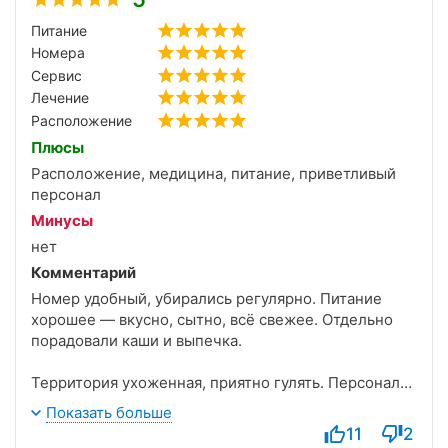
Питание
Номера
Сервис
Лечение
Расположение
Плюсы
Расположение, медицина, питание, приветливый
персонал
Минусы
нет
Комментарий
Номер удобный, убирались регулярно. Питание
хорошее — вкусно, сытно, всё свежее. Отдельно
порадовали каши и выпечка.
Территория ухоженная, приятно гулять. Персонал
вежливый, всегда готовы подсказать и помочь.
Показать больше
Отдохнула и телом, и головой. С удовольствием
11
2
вернусь ещё.