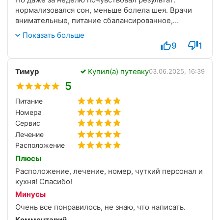
нормализовался сон, меньше болела шея. Врачи
внимательные, питание сбалансированное,
персонал на процедурах спокойный,
Показать больше
обходительный. Без суеты, всё чётко. Номер
9
1
попался с балконом — каждое утро встречал с
чашкой чая. Остался доволен
Тимур
Купил(а) путевку
03.06.2025, 16:39
5
Питание
Номера
Сервис
Лечение
Расположение
Плюсы
Расположение, лечение, номер, чуткий персонал и
кухня! Спасибо!
Минусы
Очень все понравилось, не знаю, что написать.
Комментарий