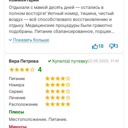
Отдыхали с мамой десять дней — остались в
полном восторге! Уютный номер, тишина, чистый
воздух — всё способствовало восстановлению и
отдыху. Медицинские процедуры были грамотно
подобраны. Питание сбалансированное, порции
щедрые, всё вкусно и с заботой. Прогулки по
Показать больше
ухоженной территории стали любимой частью дня
18
3
— зелёно, красиво, спокойно. Персонал
внимательный и отзывчивый, всегда готовы помочь.
Вера Петрова
Купил(а) путевку
Санаторий оставил самые приятные впечатления —
22.05.2025, 11:41
с удовольствием приедем снова!
4
Питание
Номера
Сервис
Лечение
Расположение
Плюсы
Местоположение. Питание.
Минусы