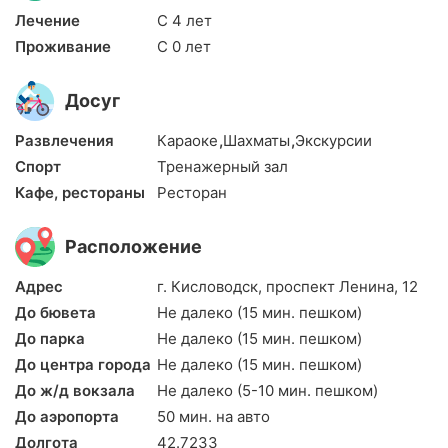
Лечение
С 4 лет
Проживание
С 0 лет
Досуг
Развлечения
Караоке
,
Шахматы
,
Экскурсии
Спорт
Тренажерный зал
Кафе, рестораны
Ресторан
Расположение
Адрес
г. Кисловодск, проспект Ленина, 12
До бювета
Не далеко (15 мин. пешком)
До парка
Не далеко (15 мин. пешком)
До центра города
Не далеко (15 мин. пешком)
До ж/д вокзала
Не далеко (5-10 мин. пешком)
До аэропорта
50 мин. на авто
Долгота
42.7233