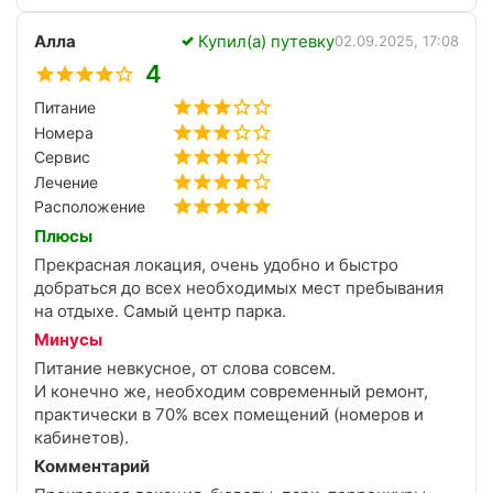
водных внимательные и очень ответственные,
Алла
Купил(а) путевку
питание диетическое, всего хватает, сотрудники в
02.09.2025, 17:08
столовой работают быстро и с улыбкой, в номере
4
была уборка регулярно, спасибо всем
Питание
сотрудникам!!!
Номера
Сервис
Лечение
Расположение
Плюсы
Прекрасная локация, очень удобно и быстро
добраться до всех необходимых мест пребывания
на отдыхе. Самый центр парка.
Минусы
Питание невкусное, от слова совсем.
И конечно же, необходим современный ремонт,
практически в 70% всех помещений (номеров и
кабинетов).
Комментарий