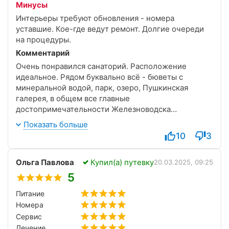
Минусы
Интерьеры требуют обновления - номера
уставшие. Кое-где ведут ремонт. Долгие очереди
на процедуры.
Комментарий
Очень понравился санаторий. Расположение
идеальное. Рядом буквально всё - бюветы с
минеральной водой, парк, озеро, Пушкинская
галерея, в общем все главные
достопримечательности Железноводска
сконцентрированы возле санатория. Питание
Показать больше
достаточно хорошее, вкусное, разнообразное.
10
3
Даже наш сын малоежка всегда находил для себя
вкусные блюда)) Лечение хорошее, эффективное.
Ольга Павлова
Купил(а) путевку
Единственное, что порой приходится очень долго
20.03.2025, 09:25
сидеть в очереди, чтобы попасть на процедуру.
5
Сам санаторий ещё в стадии ремонта, номера
Питание
конечно уставшие. Но самое главное, что даже со
Номера
старым ремонтом, всё вокруг чистенькое, девочки-
горничные убираются каждый день, достаточно
Сервис
часто меняют полотенца и постельное бельё. Наша
Лечение