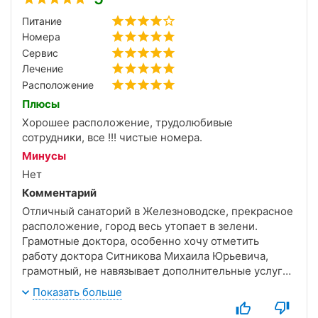
положительное влияние, за что я ей очень
благодарна.
Питание
Номера
И конечно, досуг здесь организован просто
Сервис
прекрасно! Концерты, вечера с живой музыкой под
Лечение
баян и, конечно же, легендарные тельмановские
Расположение
дискотеки! Выражаю огромную признательность
Плюсы
диджею Александре Пташкиной — ее творческий
Хорошее расположение, трудолюбивые
подход и профессионализм заряжают энергией
сотрудники, все !!! чистые номера.
всех. Благодаря ее вокалу и отличному
музыкальному вкусу на танцплече собирается
Минусы
абсолютно каждый!
Нет
Комментарий
Очень надеюсь приехать сюда через год и увидеть
Отличный санаторий в Железноводске, прекрасное
новые позитивные изменения. Желаю санаторию
расположение, город весь утопает в зелени.
процветания, финансового благополучия и
Грамотные доктора, особенно хочу отметить
внедрения самых современных методик!
работу доктора Ситникова Михаила Юрьевича,
грамотный, не навязывает дополнительные услуги,
но предлагает, массаж делала Светлана
Показать больше
Владимировна Гринь профессионально и главное
эффективно, все сотрудники на физиотерапии и