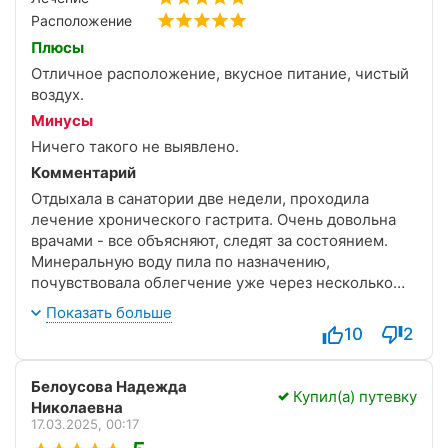
семья осталась довольна санаторием и если ещё
Расположение
раз соберёмся приезжать в Железноводск, то
Плюсы
однозначно будем выбирать санаторий им.
Отличное расположение, вкусное питание, чистый
Тельмана.
воздух.
Минусы
Ничего такого не выявлено.
Комментарий
Отдыхала в санатории две недели, проходила
лечение хронического гастрита. Очень довольна
врачами - все объясняют, следят за состоянием.
Минеральную воду пила по назначению,
почувствовала облегчение уже через несколько
дней. Очень понравился курортный парк, гуляла по
Показать больше
нему каждый день. Номера простенькие, но за
10
2
такой ценник это нормально. В целом, санаторий
хороший, с удовольствием вернусь еще.
Белоусова Надежда
Купил(а) путевку
Николаевна
17.03.2025, 00:17