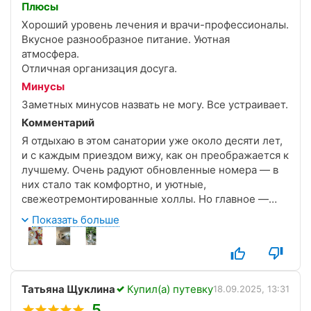
Плюсы
Хороший уровень лечения и врачи-профессионалы.
Вкусное разнообразное питание. Уютная
атмосфера.
Отличная организация досуга.
Минусы
Заметных минусов назвать не могу. Все устраивает.
Комментарий
Я отдыхаю в этом санатории уже около десяти лет,
и с каждым приездом вижу, как он преображается к
лучшему. Очень радуют обновленные номера — в
них стало так комфортно, и уютные,
свежеотремонтированные холлы. Но главное —
это, конечно, рост уровня лечебных услуг.
Показать больше
Персонал и врачи демонстрируют высочайший
профессионализм.
Отдельно хочется сказать спасибо психологу
Светлане Владимировне! Ее консультации и сеансы
Татьяна Щуклина
Купил(а) путевку
18.09.2025, 13:31
аутотренинга оказали на меня огромное
5