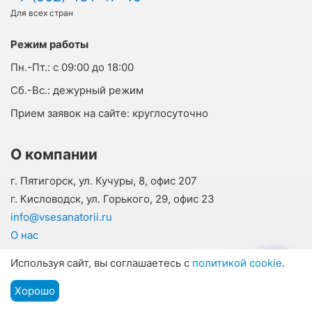
Для всех стран
Режим работы
Пн.-Пт.:
с 09:00 до 18:00
Cб.-Вс.:
дежурный режим
Прием заявок на сайте:
круглосуточно
О компании
г. Пятигорск, ул. Кучуры, 8, офис 207
г. Кисловодск, ул. Горького, 29, офис 23
info@vsesanatorii.ru
О нас
Отзывы наших гостей
Используя сайт, вы соглашаетесь с
политикой cookie
.
Контакты
Хорошо
Подбор путевки
Наши соцсети
Мы на связи
Меню