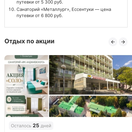
путевки от
5 300
руб.
Отзывы
66 отзывов
Санаторий «Металлург», Ессентуки — цена
путевки от
6 800
руб.
Санаторий «Жемчужина Кавказа», Ессентуки
Цена в сутки
от
7 700
руб.
Отдых по акции
4.5
Рейтинг
Отзывы
18 отзывов
Санаторий «Исток», Ессентуки
Цена в сутки
от
20 600
руб.
4.8
Рейтинг
Отзывы
13 отзывов
Санаторий «Нива», Ессентуки
25
Осталось
дней
Цена в сутки
от
6 800
руб.