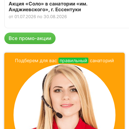
Акция «Соло» в санатории «им.
Анджиевского», г. Ессентуки
4.4
Рейтинг
от 01.07.2026 по 30.08.2026
Отзывы
8 отзывов
Санаторий «Центр-Союз», Ессентуки
Все промо-акции
Цена в сутки
от
5 400
руб.
3.9
Подберем для вас
правильный
санаторий
Рейтинг
Отзывы
16 отзывов