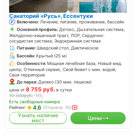
Санаторий «Русь», Ессентуки
Включено:
Лечение, питание, проживание, бассейн
Основной профиль:
Детокс, Дыхательная система,
Желудочно-кишечный тракт, ЛОР, Сердечно-
сосудистая система, Эндокринная система
Питание:
Шведский стол, Диетическое
Бассейн:
Крытый (25 м)
Особенности:
Мощная лечебная база, Новый мед.
центр, Отличный сервис, Свой бювет с мин. водой,
Своя территория
До парка:
Далеко (30 мин. пешком)
8 755
руб.
цена от
в сутки
10 300
руб.
-15%
Есть свободные номера
4.6
Рейтинг:
(Отзывов: 30)
Узнать наличие
Цены
мест