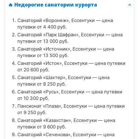
🔥 Недорогие санатории курорта
Цена в сутки
от
5 300
руб.
Санаторий «Воронеж», Ессентуки — цена
4.6
Рейтинг
путевки от
4 400
руб.
Санаторий «Парк Шафран», Ессентуки — цена
Отзывы
28 отзывов
путевки от
13 000
руб.
Санаторий «Источник», Ессентуки — цена
Санаторий «Источник», Ессентуки
путевки от
13 500
руб.
Цена в сутки
Санаторий «Исток», Ессентуки — цена путевки
от
13 500
руб.
от
20 600
руб.
4.9
Рейтинг
Санаторий «Шахтер», Ессентуки — цена
путевки от
8 250
руб.
Отзывы
16 отзывов
Санаторий «Русь», Ессентуки — цена путевки
от
10 300
руб.
Санаторий «Виктория», Ессентуки
Пансионат «Плаза», Ессентуки — цена путевки
от
9 250
руб.
Цена в сутки
от
5 000
руб.
Санаторий «Казахстан», Ессентуки — цена
путевки от
9 600
руб.
3.8
Рейтинг
Санаторий «Сеченова», Ессентуки — цена