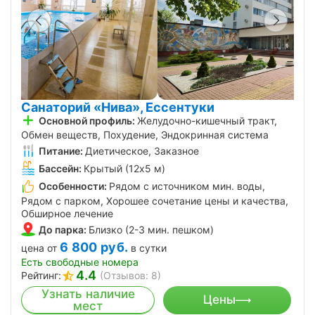
Санаторий «Нива», Ессентуки
Основной профиль:
Желудочно-кишечный тракт,
Обмен веществ, Похудение, Эндокринная система
Питание:
Диетическое, Заказное
Бассейн:
Крытый (12х5 м)
Особенности:
Рядом с источником мин. воды,
Рядом с парком, Хорошее сочетание цены и качества,
Обширное лечение
До парка:
Близко (2-3 мин. пешком)
6 800
руб.
цена от
в сутки
Есть свободные номера
4.4
Рейтинг:
(Отзывов: 8)
Узнать наличие
Цены
мест