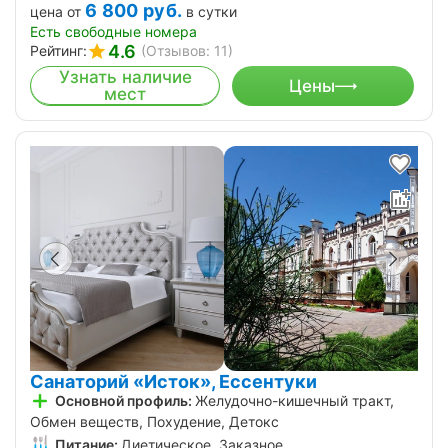
6 800
руб.
цена от
в сутки
Есть свободные номера
4.6
Рейтинг:
(Отзывов: 11)
Узнать наличие
Цены
мест
Санаторий «Исток», Ессентуки
Основной профиль:
Желудочно-кишечный тракт,
Обмен веществ, Похудение, Детокс
Питание:
Диетическое, Заказное