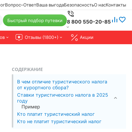
ог
Вопрос–Ответ
Ваша выгода
Безопасность
О нас
Контакты
Быстрый подбор путевки
8 800 550-20-85
ов
Отзывы (1800+)
Акции
СОДЕРЖАНИЕ
В чем отличие туристического налога
от курортного сбора?
Ставки туристического налога в 2025
году
Пример
Кто платит туристический налог
Кто не платит туристический налог