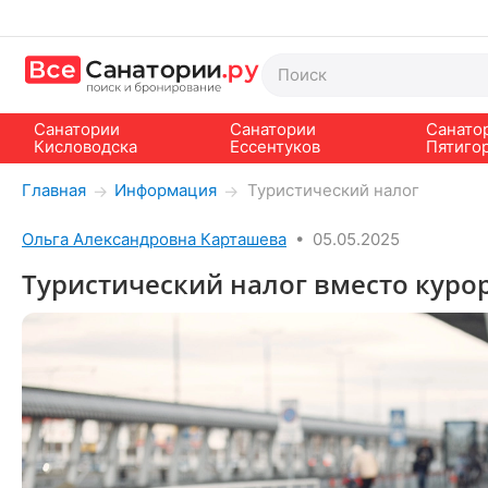
Санатории
Санатории
Санато
Кисловодска
Ессентуков
Пятиго
Главная
Информация
Туристический налог
→
→
Ольга Александровна Карташева
•
05.05.2025
Туристический налог вместо куро