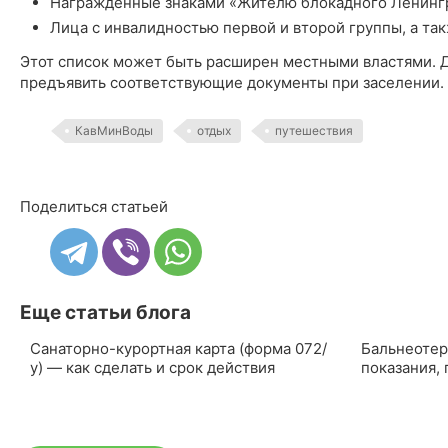
Награжденные знаками «Жителю блокадного Ленингр
Лица с инвалидностью первой и второй группы, а та
Этот список может быть расширен местными властями. 
предъявить соответствующие документы при заселении.
КавМинВоды
отдых
путешествия
Поделиться статьей
Еще статьи блога
19.03.2026
15.03.2026
Санаторно-курортная карта (форма 072/
Бальнеотер
у) — как сделать и срок действия
показания,