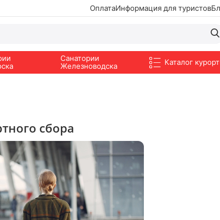
Оплата
Информация для туристов
Бл
рии
Санатории
Каталог курорт
рска
Железноводска
ртного сбора