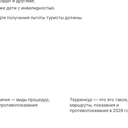
ада» и другими;
кже дети с инвалидностью.
Для получения льготы туристы должны
11.03.2026
апия — виды процедур,
Терренкур — что это такое,
 противопоказания
маршруты, показания и
противопоказания в 2026 г