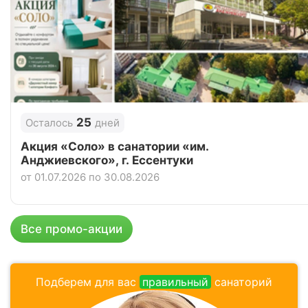
Цена в сутки
от
20 600
руб.
4.8
Рейтинг
Отзывы
13 отзывов
Санаторий «Нива», Ессентуки
25
Осталось
дней
Цена в сутки
от
6 800
руб.
Акция «Соло» в санатории «им.
Анджиевского», г. Ессентуки
4.4
Рейтинг
от 01.07.2026 по 30.08.2026
Отзывы
8 отзывов
Санаторий «Центр-Союз», Ессентуки
Все промо-акции
Цена в сутки
от
5 400
руб.
3.9
Подберем для вас
правильный
санаторий
Рейтинг