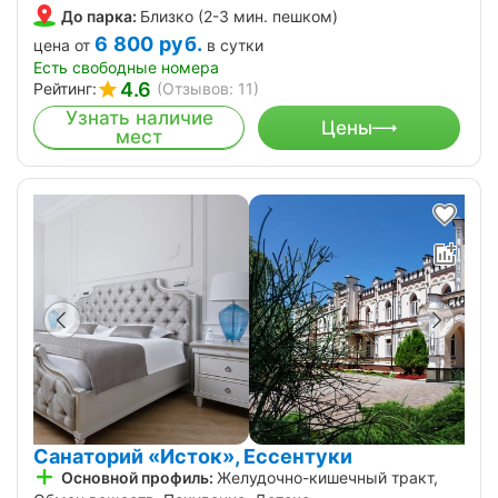
До парка:
Близко (2-3 мин. пешком)
6 800
руб.
цена от
в сутки
Есть свободные номера
4.6
Рейтинг:
(Отзывов: 11)
Узнать наличие
Цены
мест
Санаторий «Исток», Ессентуки
Основной профиль:
Желудочно-кишечный тракт,