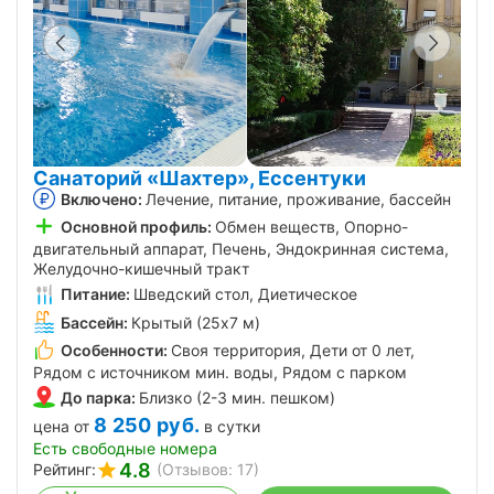
Санаторий «Шахтер», Ессентуки
Включено:
Лечение, питание, проживание, бассейн
Основной профиль:
Обмен веществ, Опорно-
двигательный аппарат, Печень, Эндокринная система,
Желудочно-кишечный тракт
Питание:
Шведский стол, Диетическое
Бассейн:
Крытый (25х7 м)
Особенности:
Своя территория, Дети от 0 лет,
Рядом с источником мин. воды, Рядом с парком
До парка:
Близко (2-3 мин. пешком)
8 250
руб.
цена от
в сутки
Есть свободные номера
4.8
Рейтинг:
(Отзывов: 17)