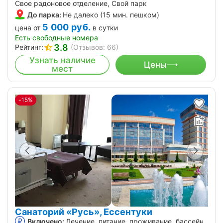
Свое радоновое отделение, Свой парк
До парка:
Не далеко (15 мин. пешком)
5 000
руб.
цена от
в сутки
Есть свободные номера
3.8
Рейтинг:
(Отзывов: 66)
Узнать наличие
Цены
мест
-15%
Санаторий «Русь», Ессентуки
Включено:
Лечение, питание, проживание, бассейн