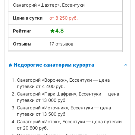
Санаторий «Шахтер», Ессентуки
Цена в сутки
от
8 250
руб.
4.8
Рейтинг
Отзывы
17 отзывов
Санаторий «Сеченова», Ессентуки
🔥 Недорогие санатории курорта
Цена в сутки
от
5 300
руб.
Санаторий «Воронеж», Ессентуки — цена
4.6
Рейтинг
путевки от
4 400
руб.
Санаторий «Парк Шафран», Ессентуки — цена
Отзывы
28 отзывов
путевки от
13 000
руб.
Санаторий «Источник», Ессентуки — цена
Санаторий «Источник», Ессентуки
путевки от
13 500
руб.
Цена в сутки
Санаторий «Исток», Ессентуки — цена путевки
от
13 500
руб.
от
20 600
руб.
4.9
Рейтинг