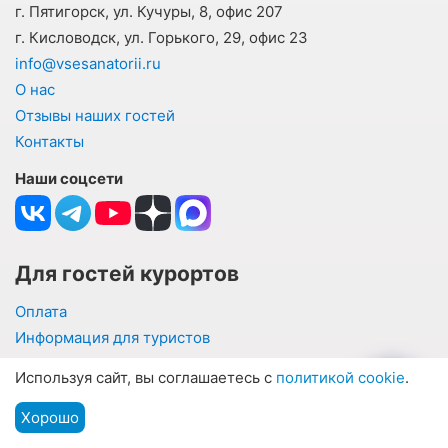
г. Пятигорск, ул. Кучуры, 8, офис 207
г. Кисловодск, ул. Горького, 29, офис 23
info@vsesanatorii.ru
О нас
Отзывы наших гостей
Контакты
Наши соцсети
Для гостей курортов
Оплата
Информация для туристов
Частые вопросы и ответы
Используя сайт, вы соглашаетесь с
политикой cookie
.
Подбор санатория по параметрам
Написать отзыв о санатории
Хорошо
Подбор путевки
Мы на связи
Меню
Блог