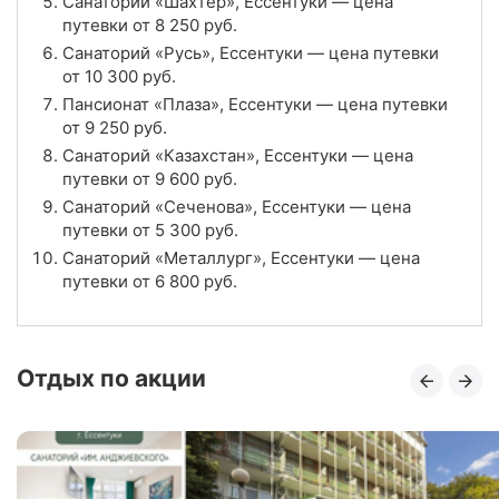
Санаторий «Шахтер», Ессентуки — цена
путевки от
8 250
руб.
Отзывы
16 отзывов
Санаторий «Русь», Ессентуки — цена путевки
от
10 300
руб.
Санаторий «Виктория», Ессентуки
Пансионат «Плаза», Ессентуки — цена путевки
от
9 250
руб.
Цена в сутки
от
5 000
руб.
Санаторий «Казахстан», Ессентуки — цена
путевки от
9 600
руб.
3.8
Рейтинг
Санаторий «Сеченова», Ессентуки — цена
путевки от
5 300
руб.
Отзывы
66 отзывов
Санаторий «Металлург», Ессентуки — цена
путевки от
6 800
руб.
Санаторий «Жемчужина Кавказа», Ессентуки
Цена в сутки
от
7 700
руб.
Отдых по акции
4.5
Рейтинг
Отзывы
18 отзывов
Санаторий «Исток», Ессентуки