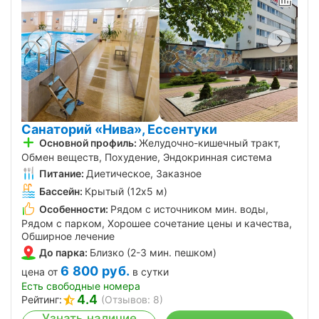
Санаторий «Нива», Ессентуки
Основной профиль:
Желудочно-кишечный тракт,
Обмен веществ, Похудение, Эндокринная система
Питание:
Диетическое, Заказное
Бассейн:
Крытый (12х5 м)
Особенности:
Рядом с источником мин. воды,
Рядом с парком, Хорошее сочетание цены и качества,
Обширное лечение
До парка:
Близко (2-3 мин. пешком)
6 800
руб.
цена от
в сутки
Есть свободные номера
4.4
Рейтинг:
(Отзывов: 8)
Узнать наличие