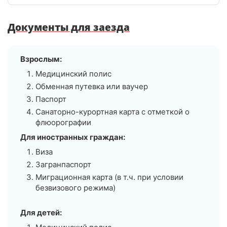
плавания можно выйти на террасу и насладиться
солнечными ваннами на шезлонгах. Ближе к
Документы для заезда
ресторану, на втором этаже, находится бювет с
минеральной водой. Номера просторные, стильные
и уютные. Весь отель продуман для комфортного и
Взрослым:
здорового отдыха — рекомендую его всем.
Медицинский полис
Обменная путевка или ваучер
Паспорт
Санаторно-курортная карта с отметкой о
флюорографии
Для иностранных граждан:
Виза
Загранпаспорт
Миграционная карта (в т.ч. при условии
безвизового режима)
Для детей: