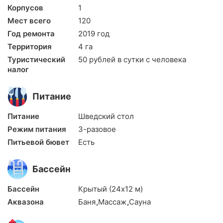
Корпусов
1
Здесь созданы все условия для проведения лечебных и
оздоровительных процедур:
Мест всего
120
Год ремонта
2019 год
уютные кабинеты
Территория
4 га
современное оборудование
Туристический
50 рублей в сутки с человека
индивидуальные программы
налог
высококвалифицированные специалисты.
Программы лечения охватывают общее оздоровление
Питание
организма, лечение заболеваний органов дыхания,
гинекологических и урологических заболеваний,
Питание
Шведский стол
аллергических и иммунологических состояний,
Режим питания
3-разовое
заболеваний ЖКТ, опорно-двигательной, нервной и
Питьевой бювет
Есть
сердечно-сосудистой систем.
Бассейн
Бассейн
Крытый (24х12 м)
Аквазона
Баня
,
Массаж
,
Сауна