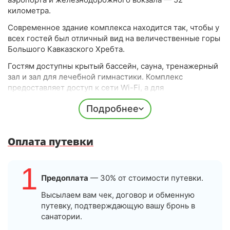
километра.
Современное здание комплекса находится так, чтобы у
всех гостей был отличный вид на величественные горы
Большого Кавказского Хребта.
Гостям доступны крытый бассейн, сауна, тренажерный
зал и зал для лечебной гимнастики. Комплекс
предоставляет доступ к сети Wi-Fi, а для
автолюбителей предусмотрена охраняемая парковка.
Подробнее
Для маленьких гостей оборудована игровая комната с
настольными играми, а также предоставляются услуги
воспитателя.
Оплата путевки
Вечером посетители могут провести время, играя в
бильярд, настольный теннис. Есть также караоке и
1
показ кинофильмов.
Предоплата
— 30% от стоимости путевки.
Проживание
Высылаем вам чек, договор и обменную
путевку, подтверждающую вашу бронь в
Здание оснащено лифтом, общее количество номеров
санатории.
включает 93 различных варианта — от Стандартов до