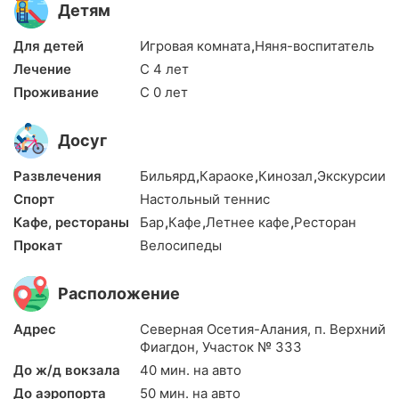
Детям
Для детей
Игровая комната
,
Няня-воспитатель
Лечение
С 4 лет
Проживание
С 0 лет
Досуг
Развлечения
Бильярд
,
Караоке
,
Кинозал
,
Экскурсии
Спорт
Настольный теннис
Кафе, рестораны
Бар
,
Кафе
,
Летнее кафе
,
Ресторан
Прокат
Велосипеды
Расположение
Адрес
Северная Осетия-Алания, п. Верхний
Фиагдон, Участок № 333
До ж/д вокзала
40 мин. на авто
До аэропорта
50 мин. на авто