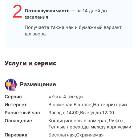
Люксов. Интерьер номеров отличается лаконичным
2
стилем, имеет современное оснащение, панорамные
Оставшуюся часть
— за 14 дней до
окна. Ванные комнаты с душем и соответствующими
заселения
косметическими принадлежностями.
Получаете также чек и бумажный вариант
Питание
договора.
На территории комплекса функционирует несколько
заведений питания. Кафе «Роза Ветров» предлагает
блюда осетинской кухни, кофейня «Криолло» порадует
Услуги и сервис
разнообразием сортов кофе, а «Скай-бар» на верхнем
этаже здания позволяет насладиться захватывающими
видами на горы. Дополнительно здесь представлен
изысканный ресторан с живой музыкой «Азимут».
Размещение
Медицинская база
Сервис
⭐⭐⭐⭐ 4 звезды
Интернет
В номерах
,
В холле
,
На территории
«Роза Ветров» — это современный центр здоровья,
Расчётный час
Заезд с 14:00
,
Выезд до 12:00
созданный в 2019 году и являющийся самым передовым
в горном кластере Северной Осетии. В его состав
Оснащение
Кондиционеры в номерах
,
Лифты
,
Теплые переходы между корпусами
входят бальнеологическое, физиотерапевтическое и
диагностическое отделения.
Парковка
Бесплатная
,
Охраняемая