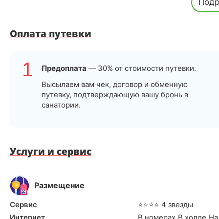
Подр
лаконичный стильный интерьер, а также предусмотрены 
систему, собственный душ, кондиционер, телевизор, фен
Оплата путевки
Апартаменты оборудованы мини-кухней, а в некоторых 
видами на горы. Для удобства гостей предусмотрен беспр
автомобилей.
1
Предоплата
— 30% от стоимости путевки.
Питание
Высылаем вам чек, договор и обменную
В комплексе отеля «Форрест Терраса» имеется ресторан 
путевку, подтверждающую вашу бронь в
разнообразные напитки и закуски на протяжении всего дн
санатории.
Услуги и сервис
Размещение
Сервис
⭐⭐⭐⭐ 4 звезды
Интернет
В номерах
,
В холле
,
На