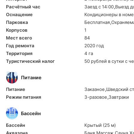
Расчётный час
Заезд с 14:00
,
Выезд д
Оснащение
Кондиционеры в ном
Парковка
Бесплатная
,
Охраняем
Корпусов
1
Мест всего
84
Год ремонта
2020 год
Территория
4 га
Туристический налог
50 рублей в сутки с ч
Питание
Питание
Заказное
,
Шведский с
Режим питания
3-разовое
,
Завтраки
Бассейн
Бассейн
Крытый (25 м)
Аквазона
Баня
,
Массаж
,
Сауна
,
Х