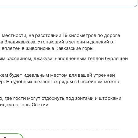
й местности, на расстоянии 19 километров по дороге
ра Владикавказа. Утопающий в зелени и далекий от
, вплетен в живописные Кавказские горы.
м бассейном, джакузи, наполненным теплой бурлящей
ажем будет идеальным местом для вашей утренней
ур. На удобных шезлонгах рядом с бассейном можно
, где гости могут отдохнуть под зонтами и шторками,
идом на горы Осетии.
: стандартные однокомнатные, двухкомнатные люксы,
 с особыми потребностями. В номерах вас ждет