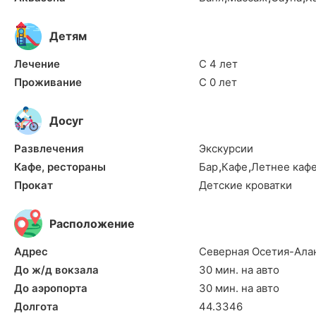
Детям
Лечение
С 4 лет
Проживание
С 0 лет
Досуг
Развлечения
Экскурсии
Кафе, рестораны
Бар
,
Кафе
,
Летнее каф
Прокат
Детские кроватки
Расположение
Адрес
Северная Осетия-Алан
До ж/д вокзала
30 мин. на авто
До аэропорта
30 мин. на авто
Долгота
44.3346