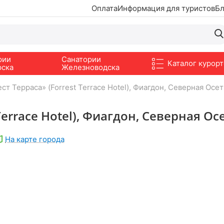
Оплата
Информация для туристов
Бл
рии
Санатории
Каталог курорт
рска
Железноводска
т Терраса» (Forrest Terrace Hotel), Фиагдон, Северная Осе
Terrace Hotel), Фиагдон, Северная Ос
На карте города