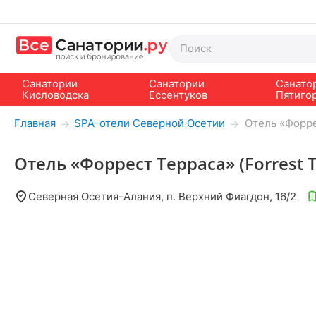
Санатории
Санатории
Санато
Кисловодска
Ессентуков
Пятиго
Главная
SPA-отели Северной Осетии
Отель «Форрес
→
→
Отель «Форрест Терраса» (Forrest 
Северная Осетия-Алания, п. Верхний Фиагдон, 16/2