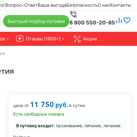
ог
Вопрос–Ответ
Ваша выгода
Безопасность
О нас
Контакты
Быстрый подбор путевки
8 800 550-20-85
ов
Отзывы (1800+)
Акции
тия
етия
11 750
руб.
цена от
в сутки
Есть свободные номера
В путевку входит:
проживание, питание, лечение