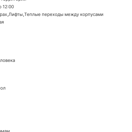
о 12:00
ерах
,
Лифты
,
Теплые переходы между корпусами
ая
еловека
тол
амам