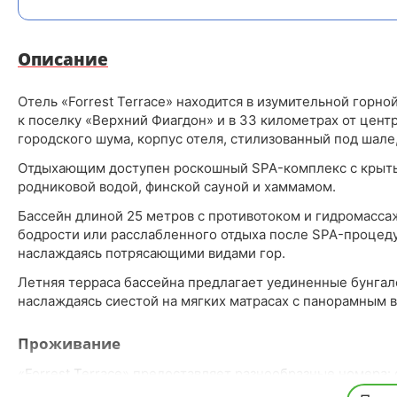
Описание
Отель «Forrest Terrace» находится в изумительной горно
к поселку «Верхний Фиагдон» и в 33 километрах от цент
городского шума, корпус отеля, стилизованный под шале
Отдыхающим доступен роскошный SPA-комплекс с крыты
родниковой водой, финской сауной и хаммамом.
Бассейн длиной 25 метров с противотоком и гидромасс
бодрости или расслабленного отдыха после SPA-процед
наслаждаясь потрясающими видами гор.
Летняя терраса бассейна предлагает уединенные бунгало
наслаждаясь сиестой на мягких матрасах с панорамным в
Проживание
«Forrest Terrace» предоставляет разнообразные номера
семейные апартаменты и специальные номера для гостей