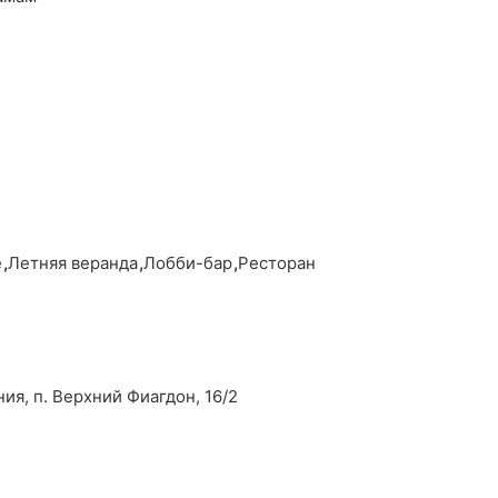
е
,
Летняя веранда
,
Лобби-бар
,
Ресторан
ия, п. Верхний Фиагдон, 16/2